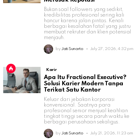
Bukan soal followers yang sedikit,
kredibilitas profesional sering kali
hancur karena jalan pintas. Kenali
berbagai kesalahan fatal yang justru
membuat rekruter dan klien potensial
menjauh.
by
Jati Sunarto
July 27, 2026, 4:32 pm
Karir
Apa Itu Fractional Executive?
Solusi Karier Modern Tanpa
Terikat Satu Kantor
Keluar dari jebakan korporasi
konvensional. Saatnya para
profesional senior menjual keahlian
tingkat tinggi secara paruh waktu ke
berbagai perusahaan sekaligus.
by
Jati Sunarto
July 21, 2026, 11:23 am