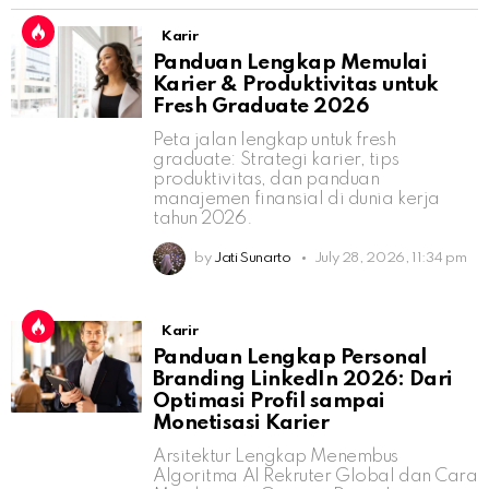
Karir
Panduan Lengkap Memulai
Karier & Produktivitas untuk
Fresh Graduate 2026
Peta jalan lengkap untuk fresh
graduate: Strategi karier, tips
produktivitas, dan panduan
manajemen finansial di dunia kerja
tahun 2026.
by
Jati Sunarto
July 28, 2026, 11:34 pm
Karir
Panduan Lengkap Personal
Branding LinkedIn 2026: Dari
Optimasi Profil sampai
Monetisasi Karier
Arsitektur Lengkap Menembus
Algoritma AI Rekruter Global dan Cara