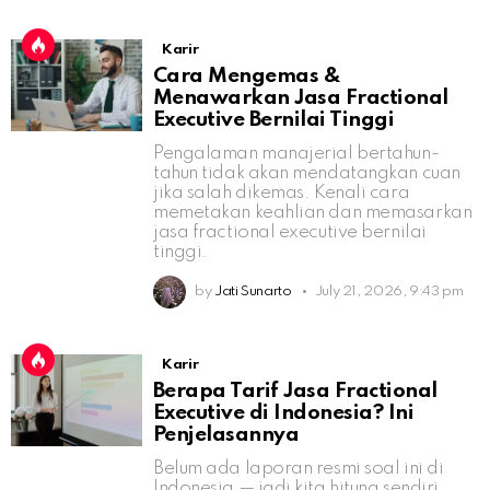
Karir
Cara Mengemas &
Menawarkan Jasa Fractional
Executive Bernilai Tinggi
Pengalaman manajerial bertahun-
tahun tidak akan mendatangkan cuan
jika salah dikemas. Kenali cara
memetakan keahlian dan memasarkan
jasa fractional executive bernilai
tinggi.
by
Jati Sunarto
July 21, 2026, 9:43 pm
Karir
Berapa Tarif Jasa Fractional
Executive di Indonesia? Ini
Penjelasannya
Belum ada laporan resmi soal ini di
Indonesia — jadi kita hitung sendiri