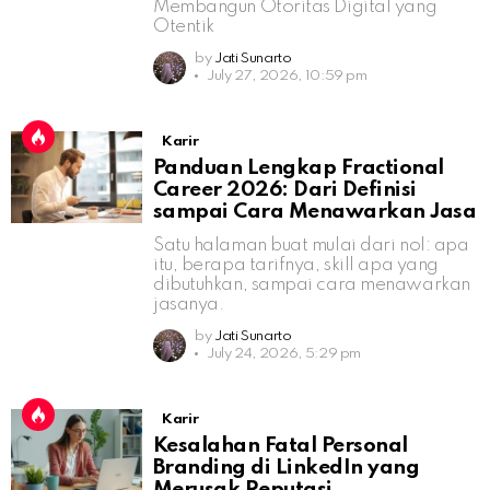
Membangun Otoritas Digital yang
Otentik
by
Jati Sunarto
July 27, 2026, 10:59 pm
Karir
Panduan Lengkap Fractional
Career 2026: Dari Definisi
sampai Cara Menawarkan Jasa
Satu halaman buat mulai dari nol: apa
itu, berapa tarifnya, skill apa yang
dibutuhkan, sampai cara menawarkan
jasanya.
by
Jati Sunarto
July 24, 2026, 5:29 pm
Karir
Kesalahan Fatal Personal
Branding di LinkedIn yang
Merusak Reputasi