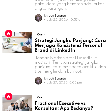
pakai data yang beneran ada, bukan
angka karangan.
by
Jati Sunarto
July 22, 2026, 10:53 am
Karir
Strategi Jangka Panjang: Cara
Menjaga Konsistensi Personal
Brand di LinkedIn
Jangan biarkan profil LinkedIn-mu
mati suri. Temukan strategi jangka
panjang, cara membaca analitik, dan
tips menghindari burnout.
by
Jati Sunarto
July 27, 2026, 5:08 pm
Karir
Fractional Executive vs
Konsultan: Apa Bedanya?