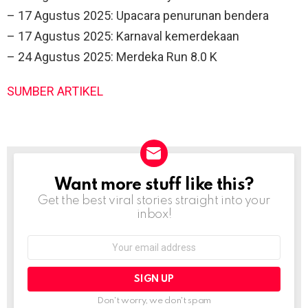
– 17 Agustus 2025: Upacara penurunan bendera
– 17 Agustus 2025: Karnaval kemerdekaan
– 24 Agustus 2025: Merdeka Run 8.0 K
SUMBER ARTIKEL
Want more stuff like this?
NEWSLETTER
Get the best viral stories straight into your
inbox!
Email
address:
Don't worry, we don't spam