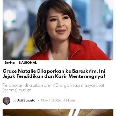
Berita
NASIONAL
Grace Natalie Dilaporkan ke Bareskrim, Ini
Jejak Pendidikan dan Karir Menterengnya!
Pelaporan dilakukan oleh 40 organisasi masyarakat
(ormas) muslim
by
Jati Sunarto
May 7, 2026, 4:14 pm