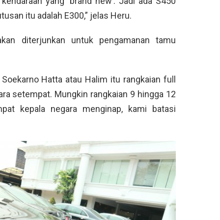
kendaraan yang ‘brand new’. Jadi ada S450
tusan itu adalah E300,” jelas Heru.
akan diterjunkan untuk pengamanan tamu
Soekarno Hatta atau Halim itu rangkaian full
ara setempat. Mungkin rangkaian 9 hingga 12
empat kepala negara menginap, kami batasi