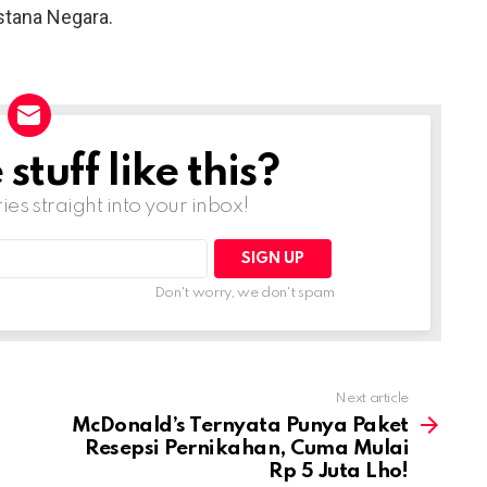
Istana Negara.
tuff like this?
ries straight into your inbox!
Don't worry, we don't spam
Next article
McDonald’s Ternyata Punya Paket
Resepsi Pernikahan, Cuma Mulai
Rp 5 Juta Lho!