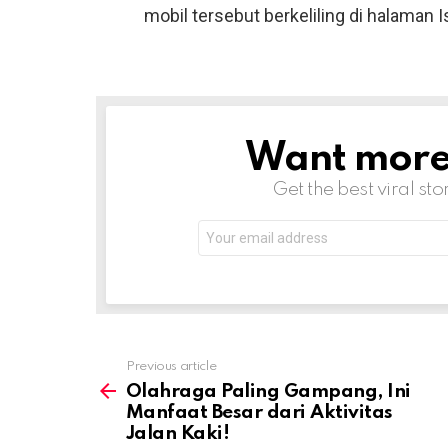
mobil tersebut berkeliling di halaman 
Want more s
NEWSLETTER
Get the best viral sto
Email
address:
Previous article
See
more
Olahraga Paling Gampang, Ini
Manfaat Besar dari Aktivitas
Jalan Kaki!