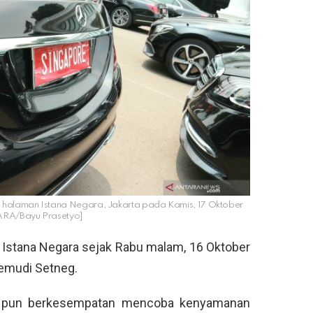
 halaman Istana Negara, Jakarta pada Kamis, 17 Oktober
ARA/Bayu Prasetyo]
an Istana Negara sejak Rabu malam, 16 Oktober
gemudi Setneg.
t pun berkesempatan mencoba kenyamanan