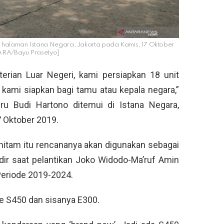
 halaman Istana Negara, Jakarta pada Kamis, 17 Oktober
ARA/Bayu Prasetyo]
rian Luar Negeri, kami persiapkan 18 unit
ami siapkan bagi tamu atau kepala negara,”
eru Budi Hartono ditemui di Istana Negara,
7 Oktober 2019.
 hitam itu rencananya akan digunakan sebagai
ir saat pelantikan Joko Widodo-Ma’ruf Amin
Periode 2019-2024.
pe S450 dan sisanya E300.