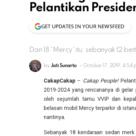
Pelantikan Preside
GET UPDATES IN YOUR NEWSFEED
Dari 18 “Mercy” itu, sebanyak 12 b
by
Jati Sunarto
October 17, 2019, 4:54
CakapCakap
–
Cakap People!
Pelant
2019-2024 yang rencananya di gelar 
oleh sejumlah tamu VVIP dan kepal
belasan mobil Mercy terparkir di istan
nantinya.
Sebanyak 18 kendaraan sedan merk 