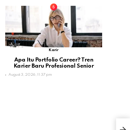
Karir
Apa Itu Portfolio Career? Tren
Karier Baru Profesional Senior
August 3, 2026, 11:37 pm
McD
Res