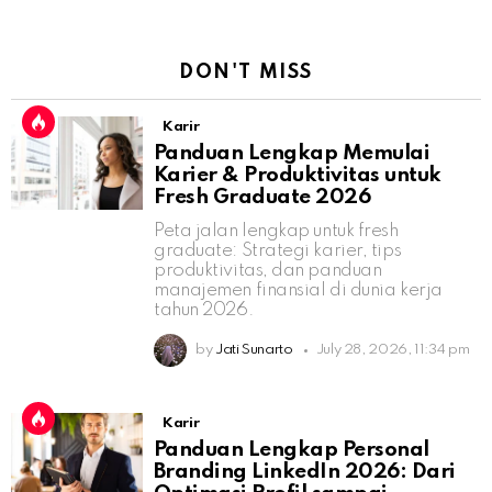
DON'T MISS
Karir
Panduan Lengkap Memulai
Karier & Produktivitas untuk
Fresh Graduate 2026
Peta jalan lengkap untuk fresh
graduate: Strategi karier, tips
produktivitas, dan panduan
manajemen finansial di dunia kerja
tahun 2026.
by
Jati Sunarto
July 28, 2026, 11:34 pm
Karir
Panduan Lengkap Personal
Branding LinkedIn 2026: Dari