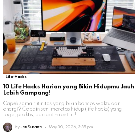
Life-Hacks
10 Life Hacks Harian yang Bikin Hidupmu Jauh
Lebih Gampang!
Capek sama rutinitas yang bikin boncos waktu dan
energi? Cobain seni meretas hidup (life hacks) yang
logis, praktis, dan anti-ribet ini!
by
Jati Sunarto
May 30, 2026, 3:35 pm