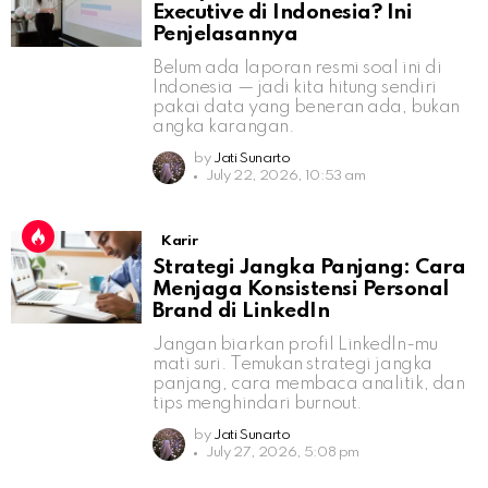
Executive di Indonesia? Ini
Penjelasannya
Belum ada laporan resmi soal ini di
Indonesia — jadi kita hitung sendiri
pakai data yang beneran ada, bukan
angka karangan.
by
Jati Sunarto
July 22, 2026, 10:53 am
Karir
Strategi Jangka Panjang: Cara
Menjaga Konsistensi Personal
Brand di LinkedIn
Jangan biarkan profil LinkedIn-mu
mati suri. Temukan strategi jangka
panjang, cara membaca analitik, dan
tips menghindari burnout.
by
Jati Sunarto
July 27, 2026, 5:08 pm