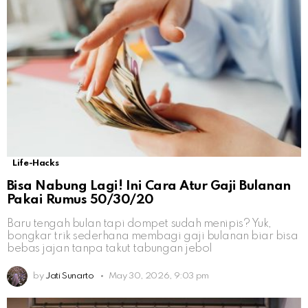
Life-Hacks
Bisa Nabung Lagi! Ini Cara Atur Gaji Bulanan
Pakai Rumus 50/30/20
Baru tengah bulan tapi dompet sudah menipis? Yuk,
bongkar trik sederhana membagi gaji bulanan biar bisa
bebas jajan tanpa takut tabungan jebol
by
Jati Sunarto
May 30, 2026, 9:03 pm