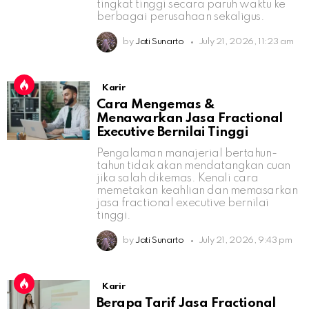
tingkat tinggi secara paruh waktu ke
berbagai perusahaan sekaligus.
by
Jati Sunarto
July 21, 2026, 11:23 am
Karir
Cara Mengemas &
Menawarkan Jasa Fractional
Executive Bernilai Tinggi
Pengalaman manajerial bertahun-
tahun tidak akan mendatangkan cuan
jika salah dikemas. Kenali cara
memetakan keahlian dan memasarkan
jasa fractional executive bernilai
tinggi.
by
Jati Sunarto
July 21, 2026, 9:43 pm
Karir
Berapa Tarif Jasa Fractional