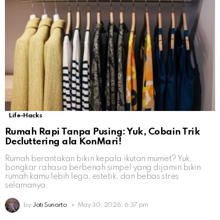
Life-Hacks
Rumah Rapi Tanpa Pusing: Yuk, Cobain Trik
Decluttering ala KonMari!
Rumah berantakan bikin kepala ikutan mumet? Yuk,
bongkar rahasia berbenah simpel yang dijamin bikin
rumah kamu lebih lega, estetik, dan bebas stres
selamanya.
by
Jati Sunarto
May 30, 2026, 6:37 pm