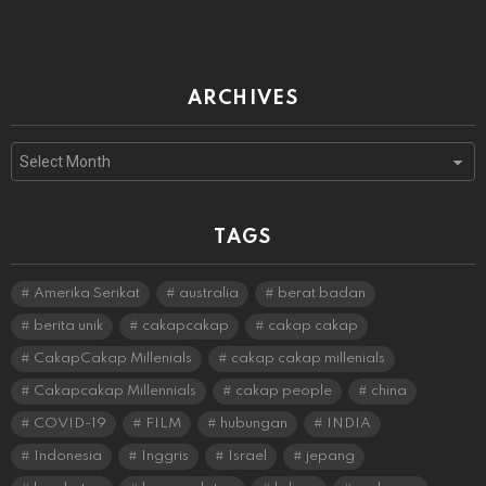
ARCHIVES
Archives
TAGS
Amerika Serikat
australia
berat badan
berita unik
cakapcakap
cakap cakap
CakapCakap Millenials
cakap cakap millenials
Cakapcakap Millennials
cakap people
china
COVID-19
FILM
hubungan
INDIA
Indonesia
Inggris
Israel
jepang