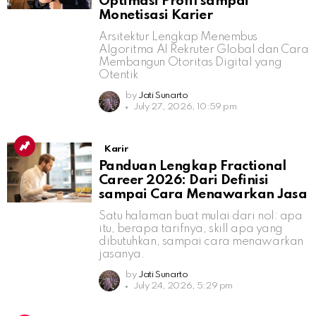
Optimasi Profil sampai
Monetisasi Karier
Arsitektur Lengkap Menembus
Algoritma AI Rekruter Global dan Cara
Membangun Otoritas Digital yang
Otentik
by
Jati Sunarto
July 27, 2026, 10:59 pm
Karir
Panduan Lengkap Fractional
Career 2026: Dari Definisi
sampai Cara Menawarkan Jasa
Satu halaman buat mulai dari nol: apa
itu, berapa tarifnya, skill apa yang
dibutuhkan, sampai cara menawarkan
jasanya.
by
Jati Sunarto
July 24, 2026, 5:29 pm