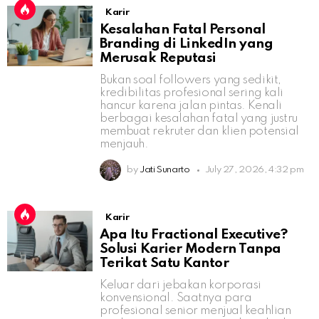
Karir
Kesalahan Fatal Personal
Branding di LinkedIn yang
Merusak Reputasi
Bukan soal followers yang sedikit,
kredibilitas profesional sering kali
hancur karena jalan pintas. Kenali
berbagai kesalahan fatal yang justru
membuat rekruter dan klien potensial
menjauh.
by
Jati Sunarto
July 27, 2026, 4:32 pm
Karir
Apa Itu Fractional Executive?
Solusi Karier Modern Tanpa
Terikat Satu Kantor
Keluar dari jebakan korporasi
konvensional. Saatnya para
profesional senior menjual keahlian