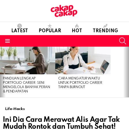
LATEST
POPULAR
HOT
TRENDING
S
Menu
LATEST
STORIES
PANDUAN LENGKAP
CARA MENGATUR WAKTU
PORTFOLIO CAREER: SENI
UNTUK PORTFOLIO CAREER
MENGELOLA BANYAK PERAN
TANPA BURNOUT
& PENDAPATAN
Life-Hacks
Ini Dia Cara Merawat Alis Agar Tak
Mudah Rontok dan Tumbuh Sehat!