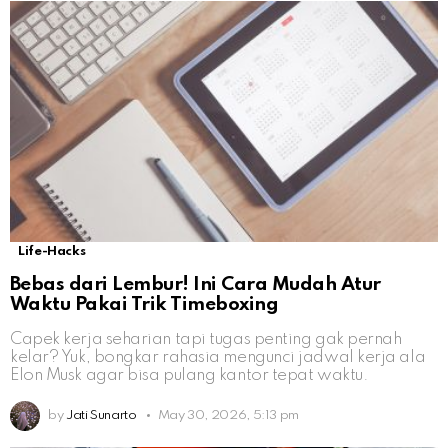
Life-Hacks
Bebas dari Lembur! Ini Cara Mudah Atur
Waktu Pakai Trik Timeboxing
Capek kerja seharian tapi tugas penting gak pernah
kelar? Yuk, bongkar rahasia mengunci jadwal kerja ala
Elon Musk agar bisa pulang kantor tepat waktu.
by
Jati Sunarto
May 30, 2026, 5:13 pm