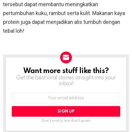
tersebut dapat membantu meningkatkan
pertumbuhan kuku, rambut serta kulit. Makanan kaya
protein juga dapat menjadikan alis tumbuh dengan
tebal loh!
Want more stuff like this?
NEWSLETTER
Get the best viral stories straight into your
inbox!
Email
address:
Don't worry, we don't spam