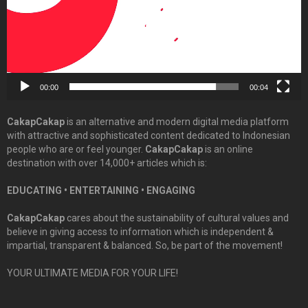
00:00
00:04
CakapCakap
is an alternative and modern digital media platform
with attractive and sophisticated content dedicated to Indonesian
people who are or feel younger.
CakapCakap
is an online
destination with over 14,000+ articles which is:
EDUCATING • ENTERTAINING • ENGAGING
CakapCakap
cares about the sustainability of cultural values and
believe in giving access to information which is independent &
impartial, transparent & balanced. So, be part of the movement!
YOUR ULTIMATE MEDIA FOR YOUR LIFE!