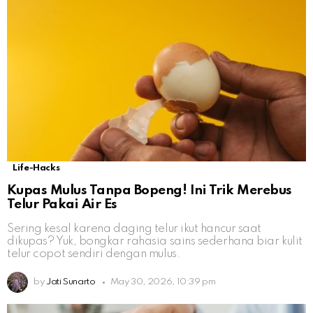
Life-Hacks
Kupas Mulus Tanpa Bopeng! Ini Trik Merebus
Telur Pakai Air Es
Sering kesal karena daging telur ikut hancur saat
dikupas? Yuk, bongkar rahasia sains sederhana biar kulit
telur copot sendiri dengan mulus.
by
Jati Sunarto
May 30, 2026, 10:39 pm