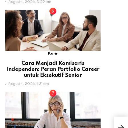
August 4, 2026, 3:29 pm
Karir
Cara Menjadi Komisaris
Independen: Peran Portfolio Career
untuk Eksekutif Senior
August 4, 2026, 1:31 am
Man
Tub