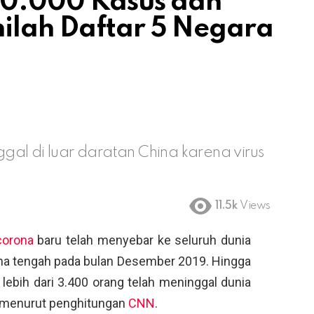
100.000 Kasus dan
ilah Daftar 5 Negara
al di luar daratan China karena virus
m
11.5k
Views
corona
baru telah menyebar ke seluruh dunia
ina tengah pada bulan Desember 2019. Hingga
 lebih dari 3.400 orang telah meninggal dunia
i, menurut penghitungan
CNN
.