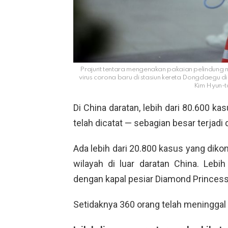
Prajurit tentara mengenakan pakaian pelindung
virus corona baru di stasiun kereta Dongdaegu d
Kim Hyun-t
Di China daratan, lebih dari 80.600 ka
telah dicatat — sebagian besar terjadi 
Ada lebih dari 20.800 kasus yang dikon
wilayah di luar daratan China. Lebih
dengan kapal pesiar Diamond Princess
Setidaknya 360 orang telah meninggal d