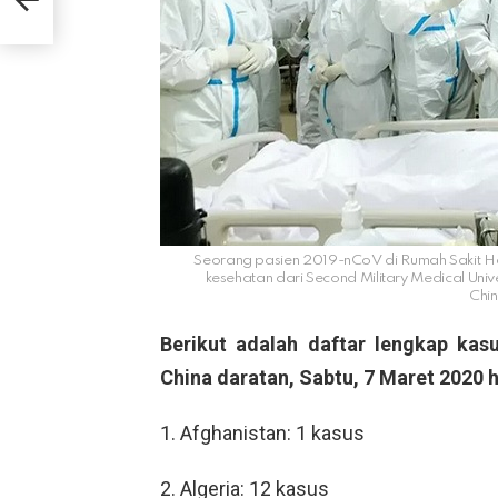
Seorang pasien 2019-nCoV di Rumah Sakit Ha
kesehatan dari Second Military Medical Uni
Chi
Berikut adalah daftar lengkap kasu
China daratan, Sabtu, 7 Maret 2020 
1. Afghanistan: 1 kasus
2. Algeria: 12 kasus