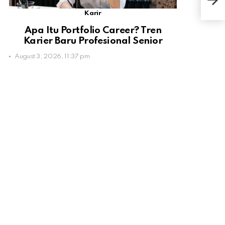
Men
Karir
Apa Itu Portfolio Career? Tren
Karier Baru Profesional Senior
August 3, 2026, 11:37 pm