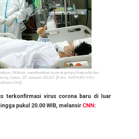
nkou, Wuhan, memberikan isyarat jempol kepada tim
versity, Senin, 27 Januari 2020. [Foto: ANTARA/HO-
naNews/mii]
s terkonfirmasi virus corona baru di luar
hingga pukul 20.00 WIB, melansir
CNN
: