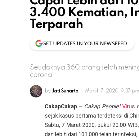
Capai Lebih dari 
3.400 Kematian, In
Terparah
GET UPDATES IN YOUR NEWSFEED
Setidaknya 360 orang telah meningg
corona.
by
Jati Sunarto
March 7, 2020, 9:37 p
CakapCakap
–
Cakap People!
Virus 
sejak kasus pertama terdeteksi di Ch
Sabtu, 7 Maret 2020, pukul 20.00 WIB,
dan lebih dari 101.000 telah terinfeks