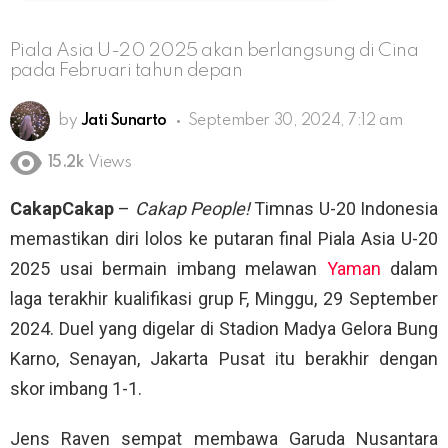
Piala Asia U-20 2025 akan berlangsung di Cina
pada Februari tahun depan
by
Jati Sunarto
September 30, 2024, 7:12 am
15.2k
Views
CakapCakap
–
Cakap People!
Timnas U-20 Indonesia
memastikan diri lolos ke putaran final Piala Asia U-20
2025 usai bermain imbang melawan
Yaman
dalam
laga terakhir kualifikasi grup F, Minggu, 29 September
2024. Duel yang digelar di Stadion Madya Gelora Bung
Karno, Senayan, Jakarta Pusat itu berakhir dengan
skor imbang 1-1.
Jens Raven sempat membawa Garuda Nusantara