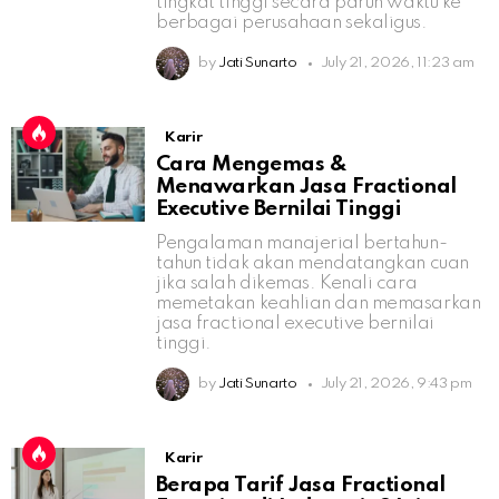
tingkat tinggi secara paruh waktu ke
berbagai perusahaan sekaligus.
by
Jati Sunarto
July 21, 2026, 11:23 am
Karir
Cara Mengemas &
Menawarkan Jasa Fractional
Executive Bernilai Tinggi
Pengalaman manajerial bertahun-
tahun tidak akan mendatangkan cuan
jika salah dikemas. Kenali cara
memetakan keahlian dan memasarkan
jasa fractional executive bernilai
tinggi.
by
Jati Sunarto
July 21, 2026, 9:43 pm
Karir
Berapa Tarif Jasa Fractional