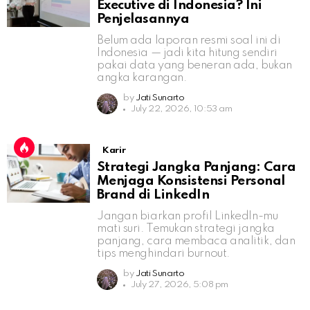
Executive di Indonesia? Ini
Penjelasannya
Belum ada laporan resmi soal ini di
Indonesia — jadi kita hitung sendiri
pakai data yang beneran ada, bukan
angka karangan.
by
Jati Sunarto
July 22, 2026, 10:53 am
Karir
Strategi Jangka Panjang: Cara
Menjaga Konsistensi Personal
Brand di LinkedIn
Jangan biarkan profil LinkedIn-mu
mati suri. Temukan strategi jangka
panjang, cara membaca analitik, dan
tips menghindari burnout.
by
Jati Sunarto
July 27, 2026, 5:08 pm