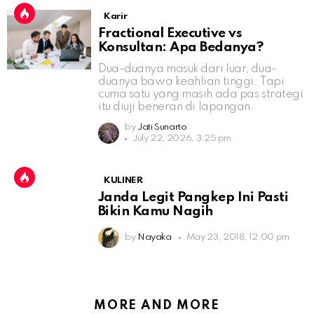
Karir
Fractional Executive vs
Konsultan: Apa Bedanya?
Dua-duanya masuk dari luar, dua-
duanya bawa keahlian tinggi. Tapi
cuma satu yang masih ada pas strategi
itu diuji beneran di lapangan.
by
Jati Sunarto
July 22, 2026, 3:25 pm
KULINER
Janda Legit Pangkep Ini Pasti
Bikin Kamu Nagih
by
Nayaka
May 23, 2018, 12:00 pm
MORE AND MORE