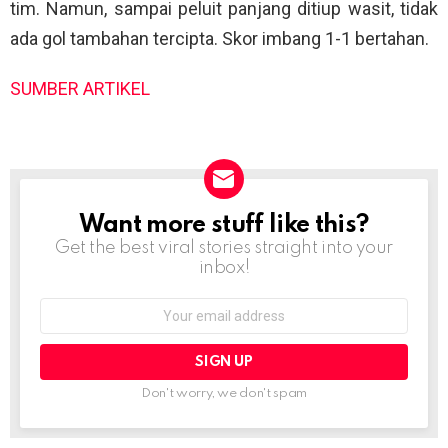
tim. Namun, sampai peluit panjang ditiup wasit, tidak
ada gol tambahan tercipta. Skor imbang 1-1 bertahan.
SUMBER ARTIKEL
Want more stuff like this?
NEWSLETTER
Get the best viral stories straight into your
inbox!
Email
address:
Don't worry, we don't spam