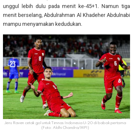
unggul lebih dulu pada menit ke-45+1. Namun tiga
menit berselang, Abdulrahman Al Khadeher Abdulnabi
mampu menyamakan kedudukan.
Jens Raven cetak gol untuk Timnas Indonesia U-20 di babak pertama
(Foto: Aldhi Chandra/MPI)