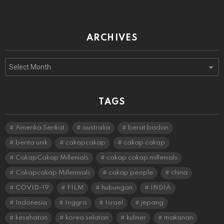
ARCHIVES
Archives
TAGS
Amerika Serikat
australia
berat badan
berita unik
cakapcakap
cakap cakap
CakapCakap Millenials
cakap cakap millenials
Cakapcakap Millennials
cakap people
china
COVID-19
FILM
hubungan
INDIA
Indonesia
Inggris
Israel
jepang
kesehatan
korea selatan
kuliner
makanan