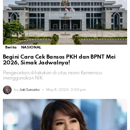
Berita
NASIONAL
Begini Cara Cek Bansos PKH dan BPNT Mei
2026, Simak Jadwalnya!
Pengecekan dilakukan di situs resmi Kemensos
menggunakan NIK
by
Jati Sunarto
May 8, 2026, 3:00 pm