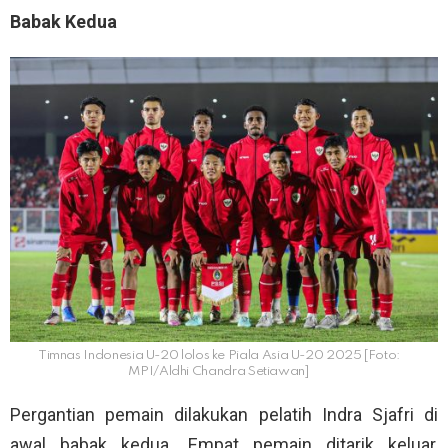
Babak Kedua
Timnas Indonesia U-20 lolos ke Piala Asia U-20 2025 [Foto:
MPI/Aldhi Chandra Setiawan]
Pergantian pemain dilakukan pelatih Indra Sjafri di
awal babak kedua. Empat pemain ditarik keluar,