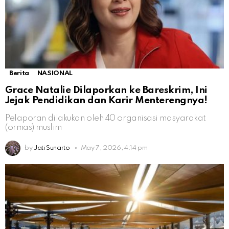
Berita
NASIONAL
Grace Natalie Dilaporkan ke Bareskrim, Ini
Jejak Pendidikan dan Karir Menterengnya!
Pelaporan dilakukan oleh 40 organisasi masyarakat
(ormas) muslim
by
Jati Sunarto
May 7, 2026, 4:14 pm