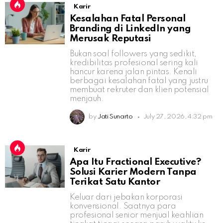
Karir
Kesalahan Fatal Personal
Branding di LinkedIn yang
Merusak Reputasi
Bukan soal followers yang sedikit,
kredibilitas profesional sering kali
hancur karena jalan pintas. Kenali
berbagai kesalahan fatal yang justru
membuat rekruter dan klien potensial
menjauh.
by
Jati Sunarto
July 27, 2026, 4:32 pm
Karir
Apa Itu Fractional Executive?
Solusi Karier Modern Tanpa
Terikat Satu Kantor
Keluar dari jebakan korporasi
konvensional. Saatnya para
profesional senior menjual keahlian