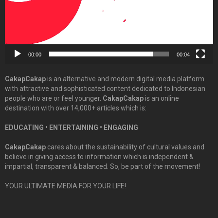
00:00
00:04
CakapCakap
is an alternative and modern digital media platform
with attractive and sophisticated content dedicated to Indonesian
people who are or feel younger.
CakapCakap
is an online
destination with over 14,000+ articles which is:
EDUCATING • ENTERTAINING • ENGAGING
CakapCakap
cares about the sustainability of cultural values and
believe in giving access to information which is independent &
impartial, transparent & balanced. So, be part of the movement!
YOUR ULTIMATE MEDIA FOR YOUR LIFE!