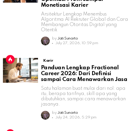
Monetisasi Karier
Arsitektur Lengkap Menembus
Algoritma AI Rekruter Global dan Cara
Membangun Otoritas Digital yang
Otentik
by
Jati Sunarto
July 27, 2026, 10:59 pm
Karir
Panduan Lengkap Fractional
Career 2026: Dari Definisi
sampai Cara Menawarkan Jasa
Satu halaman buat mulai dari nol: apa
itu, berapa tarifnya, skill apa yang
dibutuhkan, sampai cara menawarkan
jasanya.
by
Jati Sunarto
July 24, 2026, 5:29 pm