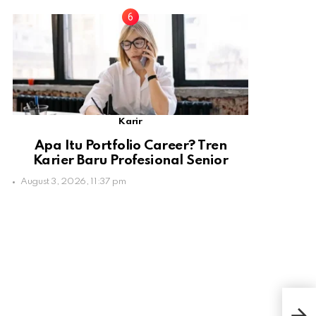
Karir
Apa Itu Portfolio Career? Tren
Karier Baru Profesional Senior
August 3, 2026, 11:37 pm
Air 
5 B