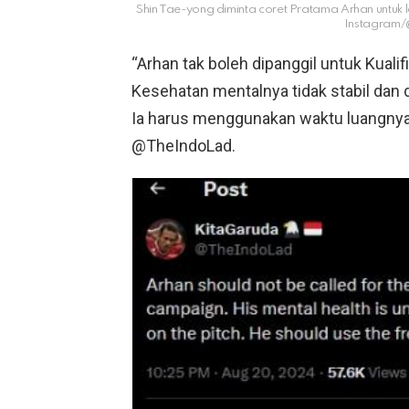
Shin Tae-yong diminta coret Pratama Arhan untuk 
Instagram/
“Arhan tak boleh dipanggil untuk Kuali
Kesehatan mentalnya tidak stabil dan
Ia harus menggunakan waktu luangnya u
@TheIndoLad.