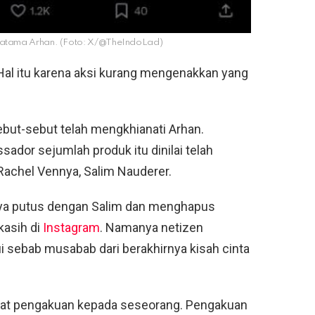
Pratama Arhan. (Foto: X/@TheIndoLad)
al itu karena aksi kurang mengenakkan yang
.
ebut-sebut telah mengkhianati Arhan.
dor sejumlah produk itu dinilai telah
achel Vennya, Salim Nauderer.
nnya putus dengan Salim dan menghapus
kasih di
Instagram
. Namanya netizen
ui sebab musabab dari berakhirnya kisah cinta
uat pengakuan kepada seseorang. Pengakuan