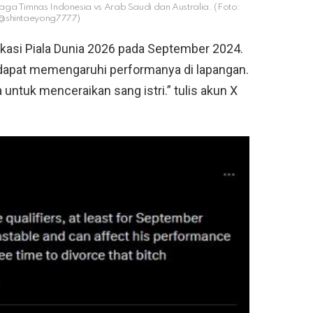
laga Timnas Indonesia vs Arab Saudi dan Australia. (Foto:
@shintaeyong7777)
fikasi Piala Dunia 2026 pada September 2024.
 dapat memengaruhi performanya di lapangan.
ntuk menceraikan sang istri.” tulis akun X