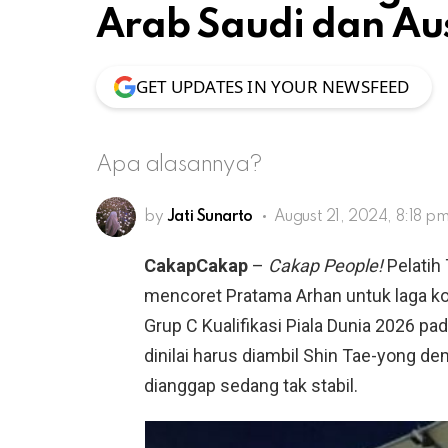
Arab Saudi dan Aus
GET UPDATES IN YOUR NEWSFEED
Apa alasannya?
by
Jati Sunarto
August 21, 2024, 8:18 p
CakapCakap
–
Cakap People!
Pelatih
mencoret Pratama Arhan untuk laga kon
Grup C Kualifikasi Piala Dunia 2026 p
dinilai harus diambil Shin Tae-yong 
dianggap sedang tak stabil.