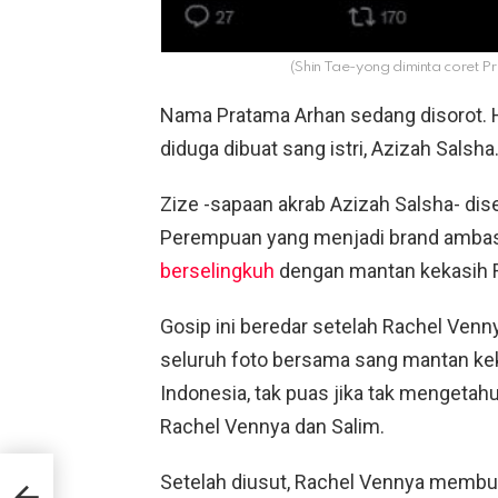
(Shin Tae-yong diminta coret 
Nama Pratama Arhan sedang disorot. H
diduga dibuat sang istri, Azizah Salsha
Zize -sapaan akrab Azizah Salsha- dis
Perempuan yang menjadi brand ambassa
berselingkuh
dengan mantan kekasih R
Gosip ini beredar setelah Rachel Ve
seluruh foto bersama sang mantan ke
Indonesia, tak puas jika tak mengetah
Rachel Vennya dan Salim.
Setelah diusut, Rachel Vennya memb
onal