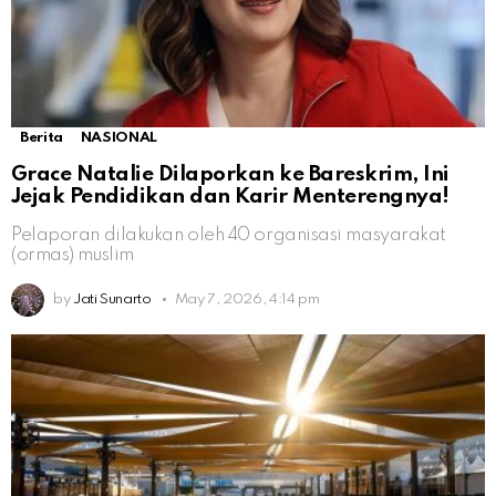
Berita
NASIONAL
Grace Natalie Dilaporkan ke Bareskrim, Ini
Jejak Pendidikan dan Karir Menterengnya!
Pelaporan dilakukan oleh 40 organisasi masyarakat
(ormas) muslim
by
Jati Sunarto
May 7, 2026, 4:14 pm