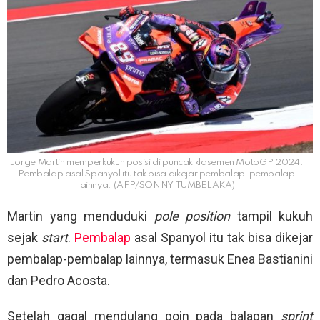
Jorge Martin memperkukuh posisi di puncak klasemen MotoGP 2024.
Pembalap asal Spanyol itu tak bisa dikejar pembalap-pembalap
lainnya. (AFP/SONNY TUMBELAKA)
Martin yang menduduki
pole position
tampil kukuh
sejak
start
.
Pembalap
asal Spanyol itu tak bisa dikejar
pembalap-pembalap lainnya, termasuk Enea Bastianini
dan Pedro Acosta.
Setelah gagal mendulang poin pada balapan
sprint