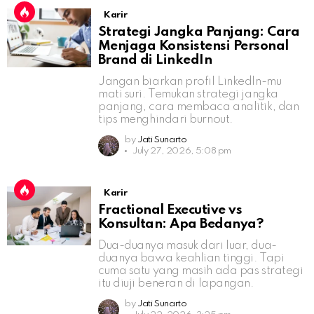
Karir
Strategi Jangka Panjang: Cara
Menjaga Konsistensi Personal
Brand di LinkedIn
Jangan biarkan profil LinkedIn-mu
mati suri. Temukan strategi jangka
panjang, cara membaca analitik, dan
tips menghindari burnout.
by
Jati Sunarto
July 27, 2026, 5:08 pm
Karir
Fractional Executive vs
Konsultan: Apa Bedanya?
Dua-duanya masuk dari luar, dua-
duanya bawa keahlian tinggi. Tapi
cuma satu yang masih ada pas strategi
itu diuji beneran di lapangan.
by
Jati Sunarto