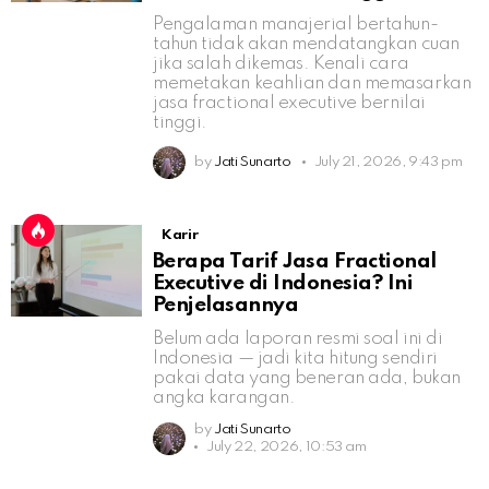
Pengalaman manajerial bertahun-
tahun tidak akan mendatangkan cuan
jika salah dikemas. Kenali cara
memetakan keahlian dan memasarkan
jasa fractional executive bernilai
tinggi.
by
Jati Sunarto
July 21, 2026, 9:43 pm
Karir
Berapa Tarif Jasa Fractional
Executive di Indonesia? Ini
Penjelasannya
Belum ada laporan resmi soal ini di
Indonesia — jadi kita hitung sendiri
pakai data yang beneran ada, bukan
angka karangan.
by
Jati Sunarto
July 22, 2026, 10:53 am