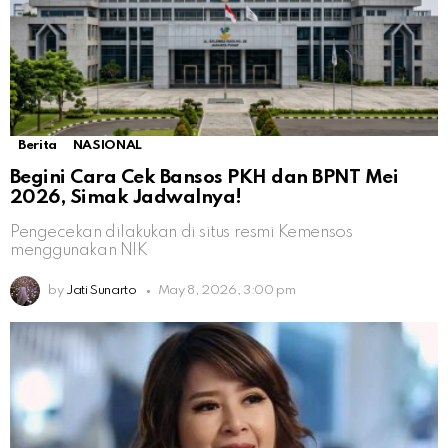
Berita
NASIONAL
Begini Cara Cek Bansos PKH dan BPNT Mei
2026, Simak Jadwalnya!
Pengecekan dilakukan di situs resmi Kemensos
menggunakan NIK
by
Jati Sunarto
May 8, 2026, 3:00 pm