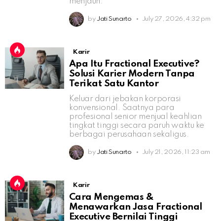
menjauh.
by
Jati Sunarto
July 27, 2026, 4:32 pm
Karir
Apa Itu Fractional Executive?
Solusi Karier Modern Tanpa
Terikat Satu Kantor
Keluar dari jebakan korporasi
konvensional. Saatnya para
profesional senior menjual keahlian
tingkat tinggi secara paruh waktu ke
berbagai perusahaan sekaligus.
by
Jati Sunarto
July 21, 2026, 11:23 am
Karir
Cara Mengemas &
Menawarkan Jasa Fractional
Executive Bernilai Tinggi