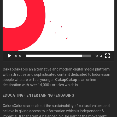
Video
Player
00:00
00:04
CakapCakap
is an alternative and modern digital media platform
with attractive and sophisticated content dedicated to Indonesian
people who are or feel younger.
CakapCakap
is an online
destination with over 14,000+ articles which is:
EDUCATING • ENTERTAINING • ENGAGING
CakapCakap
cares about the sustainability of cultural values and
believe in giving access to information which is independent &
impartial, transparent & balanced. So, be part of the movement!