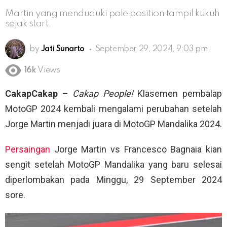
Martin yang menduduki pole position tampil kukuh
sejak start.
by
Jati Sunarto
September 29, 2024, 9:03 pm
16k
Views
CakapCakap
–
Cakap People!
Klasemen pembalap
MotoGP 2024 kembali mengalami perubahan setelah
Jorge Martin menjadi juara di MotoGP Mandalika 2024.
Persaingan
Jorge Martin vs Francesco Bagnaia kian
sengit setelah MotoGP Mandalika yang baru selesai
diperlombakan pada Minggu, 29 September 2024
sore.