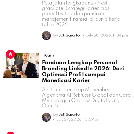
Peta jalan lengkap untuk fresh
graduate: Strategi karier, tips
produktivitas, dan panduan
manajemen finansial di dunia kerja
tahun 2026.
by
Jati Sunarto
July 28, 2026, 11:34 pm
Karir
Panduan Lengkap Personal
Branding LinkedIn 2026: Dari
Optimasi Profil sampai
Monetisasi Karier
Arsitektur Lengkap Menembus
Algoritma AI Rekruter Global dan Cara
Membangun Otoritas Digital yang
Otentik
by
Jati Sunarto
July 27, 2026, 10:59 pm