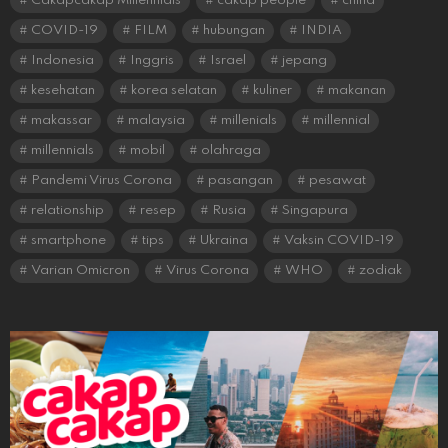
Cakapcakap Millennials
cakap people
china
COVID-19
FILM
hubungan
INDIA
Indonesia
Inggris
Israel
jepang
kesehatan
korea selatan
kuliner
makanan
makassar
malaysia
millenials
millennial
millennials
mobil
olahraga
Pandemi Virus Corona
pasangan
pesawat
relationship
resep
Rusia
Singapura
smartphone
tips
Ukraina
Vaksin COVID-19
Varian Omicron
Virus Corona
WHO
zodiak