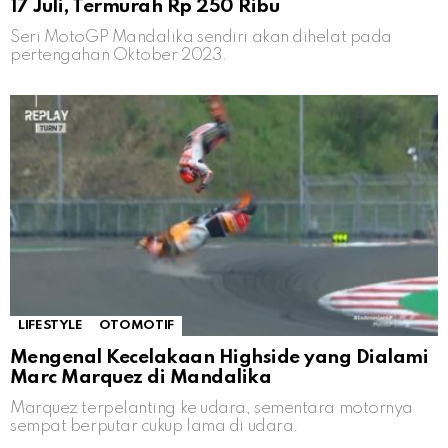
17 Juli, Termurah Rp 250 Ribu
Seri MotoGP Mandalika sendiri akan dihelat pada
pertengahan Oktober 2023.
LIFESTYLE
OTOMOTIF
Mengenal Kecelakaan Highside yang Dialami
Marc Marquez di Mandalika
Marquez terpelanting ke udara, sementara motornya
sempat berputar cukup lama di udara.