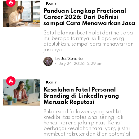
Karir
Panduan Lengkap Fractional
Career 2026: Dari Definisi
sampai Cara Menawarkan Jasa
Satu halaman buat mulai dari nol: apa
itu, berapa tarifnya, skill apa yang
dibutuhkan, sampai cara menawarkan
jasanya.
by
Jati Sunarto
July 24, 2026, 5:29 pm
Karir
Kesalahan Fatal Personal
Branding di LinkedIn yang
Merusak Reputasi
Bukan soal followers yang sedikit,
kredibilitas profesional sering kali
hancur karena jalan pintas. Kenali
berbagai kesalahan fatal yang justru
membuat rekruter dan klien potensial