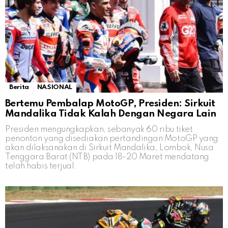
Berita
NASIONAL
Bertemu Pembalap MotoGP, Presiden: Sirkuit
Mandalika Tidak Kalah Dengan Negara Lain
Presiden mengungkapkan, sebanyak 60 ribu tiket
penonton yang disediakan pertandingan MotoGP yang
akan dilaksanakan di Sirkuit Mandalika, Lombok, Nusa
Tenggara Barat (NTB) pada 18-20 Maret mendatang
telah habis terjual.