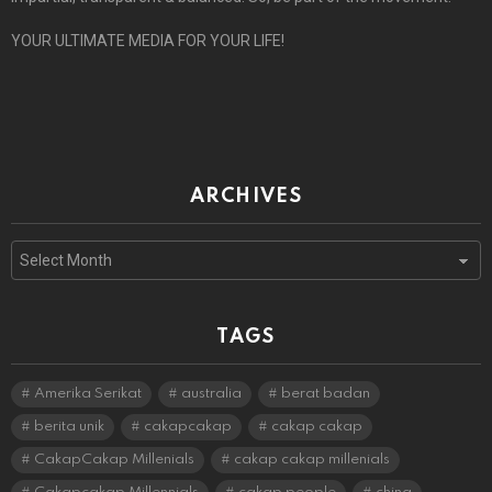
YOUR ULTIMATE MEDIA FOR YOUR LIFE!
ARCHIVES
Archives
TAGS
Amerika Serikat
australia
berat badan
berita unik
cakapcakap
cakap cakap
CakapCakap Millenials
cakap cakap millenials