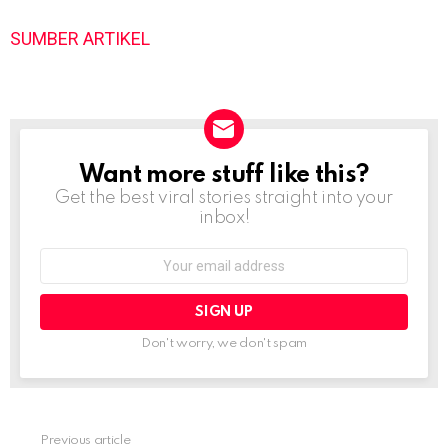
SUMBER ARTIKEL
Want more stuff like this?
NEWSLETTER
Get the best viral stories straight into your
inbox!
Email
address:
Don't worry, we don't spam
Previous article
See