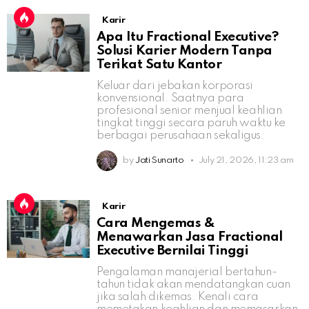
Karir
Apa Itu Fractional Executive?
Solusi Karier Modern Tanpa
Terikat Satu Kantor
Keluar dari jebakan korporasi
konvensional. Saatnya para
profesional senior menjual keahlian
tingkat tinggi secara paruh waktu ke
berbagai perusahaan sekaligus.
by
Jati Sunarto
July 21, 2026, 11:23 am
Karir
Cara Mengemas &
Menawarkan Jasa Fractional
Executive Bernilai Tinggi
Pengalaman manajerial bertahun-
tahun tidak akan mendatangkan cuan
jika salah dikemas. Kenali cara