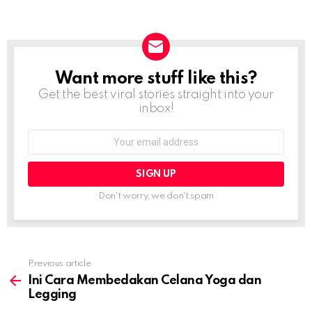
Want more stuff like this?
NEWSLETTER
Get the best viral stories straight into your
inbox!
Email
address:
Don't worry, we don't spam
Previous article
See
more
Ini Cara Membedakan Celana Yoga dan
Legging