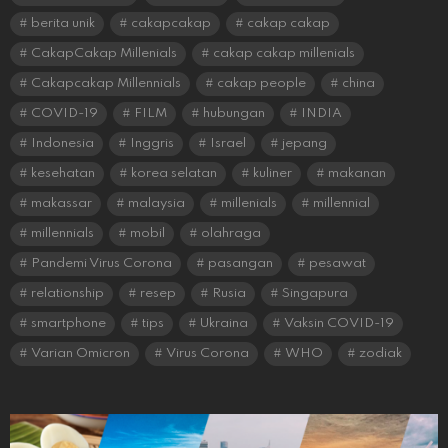
berita unik
cakapcakap
cakap cakap
CakapCakap Millenials
cakap cakap millenials
Cakapcakap Millennials
cakap people
china
COVID-19
FILM
hubungan
INDIA
Indonesia
Inggris
Israel
jepang
kesehatan
korea selatan
kuliner
makanan
makassar
malaysia
millenials
millennial
millennials
mobil
olahraga
Pandemi Virus Corona
pasangan
pesawat
relationship
resep
Rusia
Singapura
smartphone
tips
Ukraina
Vaksin COVID-19
Varian Omicron
Virus Corona
WHO
zodiak