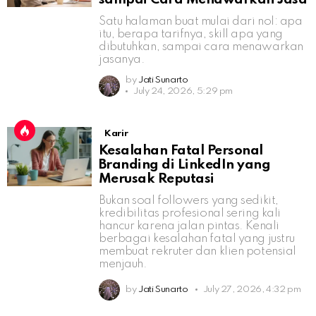
Satu halaman buat mulai dari nol: apa
itu, berapa tarifnya, skill apa yang
dibutuhkan, sampai cara menawarkan
jasanya.
by
Jati Sunarto
July 24, 2026, 5:29 pm
Karir
Kesalahan Fatal Personal
Branding di LinkedIn yang
Merusak Reputasi
Bukan soal followers yang sedikit,
kredibilitas profesional sering kali
hancur karena jalan pintas. Kenali
berbagai kesalahan fatal yang justru
membuat rekruter dan klien potensial
menjauh.
by
Jati Sunarto
July 27, 2026, 4:32 pm