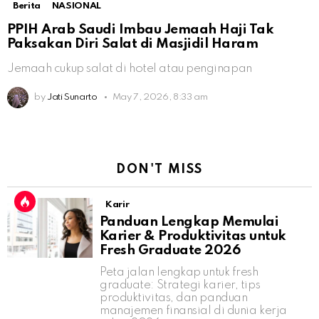
Berita
NASIONAL
PPIH Arab Saudi Imbau Jemaah Haji Tak
Paksakan Diri Salat di Masjidil Haram
Jemaah cukup salat di hotel atau penginapan
by
Jati Sunarto
May 7, 2026, 8:33 am
DON'T MISS
Karir
Panduan Lengkap Memulai
Karier & Produktivitas untuk
Fresh Graduate 2026
Peta jalan lengkap untuk fresh
graduate: Strategi karier, tips
produktivitas, dan panduan
manajemen finansial di dunia kerja