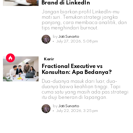
Brand di LinkedIn
Jangan biarkan profil LinkedIn-mu
mati suri. Temukan strategi jangka
panjang, cara membaca analitik, dan
tips menghindari burnout.
by
Jati Sunarto
July 27, 2026, 5:08 pm
Karir
Fractional Executive vs
Konsultan: Apa Bedanya?
Dua-duanya masuk dari luar, dua-
duanya bawa keahlian tinggi. Tapi
cuma satu yang masih ada pas strategi
itu diuji beneran di lapangan.
by
Jati Sunarto
July 22, 2026, 3:25 pm