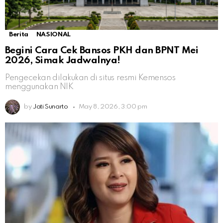
Berita
NASIONAL
Begini Cara Cek Bansos PKH dan BPNT Mei
2026, Simak Jadwalnya!
Pengecekan dilakukan di situs resmi Kemensos
menggunakan NIK
by
Jati Sunarto
May 8, 2026, 3:00 pm