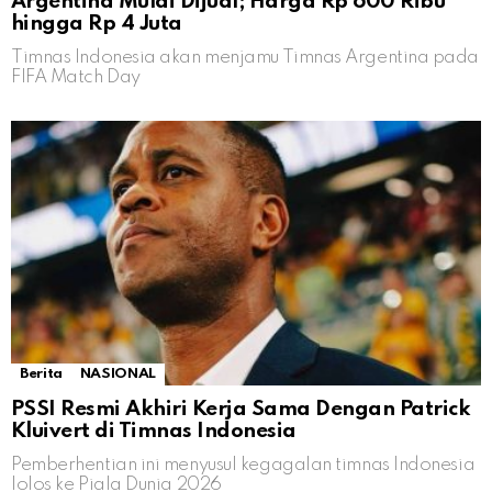
Argentina Mulai Dijual; Harga Rp 600 Ribu
hingga Rp 4 Juta
Timnas Indonesia akan menjamu Timnas Argentina pada
FIFA Match Day
Berita
NASIONAL
PSSI Resmi Akhiri Kerja Sama Dengan Patrick
Kluivert di Timnas Indonesia
Pemberhentian ini menyusul kegagalan timnas Indonesia
lolos ke Piala Dunia 2026