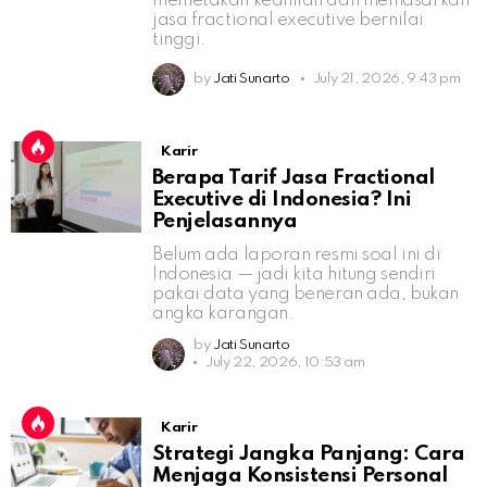
memetakan keahlian dan memasarkan
jasa fractional executive bernilai
tinggi.
by
Jati Sunarto
July 21, 2026, 9:43 pm
Karir
Berapa Tarif Jasa Fractional
Executive di Indonesia? Ini
Penjelasannya
Belum ada laporan resmi soal ini di
Indonesia — jadi kita hitung sendiri
pakai data yang beneran ada, bukan
angka karangan.
by
Jati Sunarto
July 22, 2026, 10:53 am
Karir
Strategi Jangka Panjang: Cara
Menjaga Konsistensi Personal