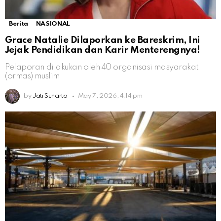
Berita
NASIONAL
Grace Natalie Dilaporkan ke Bareskrim, Ini
Jejak Pendidikan dan Karir Menterengnya!
Pelaporan dilakukan oleh 40 organisasi masyarakat
(ormas) muslim
by
Jati Sunarto
May 7, 2026, 4:14 pm