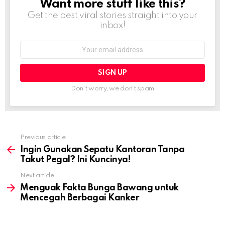
Want more stuff like this?
NEWSLETTER
Get the best viral stories straight into your
inbox!
Email
address:
Don't worry, we don't spam
Previous article
See
more
Ingin Gunakan Sepatu Kantoran Tanpa
Takut Pegal? Ini Kuncinya!
Next article
Menguak Fakta Bunga Bawang untuk
Mencegah Berbagai Kanker