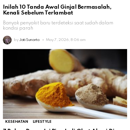
Inilah 10 Tanda Awal Ginjal Bermasalah,
Kenali Sebelum Terlambat
Banyak penyakit baru terdeteksi saat sudah dalam
kondisi parah
by
Jati Sunarto
May 7, 2026, 8:06 am
KESEHATAN
LIFESTYLE