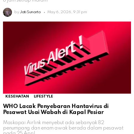
8 jam setiap malam
by
Jati Sunarto
May 6, 2026, 9:31 pm
KESEHATAN
LIFESTYLE
WHO Lacak Penyebaran Hantavirus di
Pesawat Usai Wabah di Kapal Pesiar
Maskapai Airlink menyebut ada sebanyak 82
penumpang dan enam awak berada dalam pesawat
pada 25 April