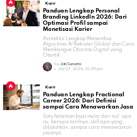
Karir
Panduan Lengkap Personal
Branding LinkedIn 2026: Dari
Optimasi Profil sampai
Monetisasi Karier
Arsitektur Lengkap Menembus
Algoritma AI Rekruter Global dan Cara
Membangun Otoritas Digital yang
Otentik
by
Jati Sunarto
July 27, 2026, 10:59 pm
Karir
Panduan Lengkap Fractional
Career 2026: Dari Definisi
sampai Cara Menawarkan Jasa
Satu halaman buat mulai dari nol: apa
itu, berapa tarifnya, skill apa yang
dibutuhkan, sampai cara menawarkan
jasanya.