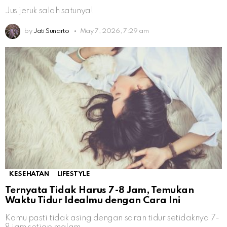
Jus jeruk salah satunya!
by
Jati Sunarto
May 7, 2026, 7:29 am
KESEHATAN
LIFESTYLE
Ternyata Tidak Harus 7-8 Jam, Temukan
Waktu Tidur Idealmu dengan Cara Ini
Kamu pasti tidak asing dengan saran tidur setidaknya 7-