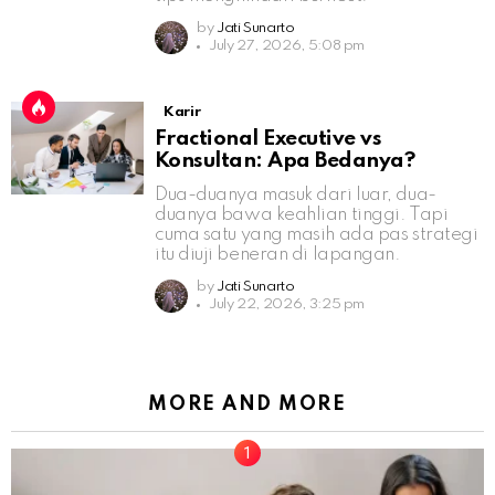
by
Jati Sunarto
July 27, 2026, 5:08 pm
Karir
Fractional Executive vs
Konsultan: Apa Bedanya?
Dua-duanya masuk dari luar, dua-
duanya bawa keahlian tinggi. Tapi
cuma satu yang masih ada pas strategi
itu diuji beneran di lapangan.
by
Jati Sunarto
July 22, 2026, 3:25 pm
MORE AND MORE