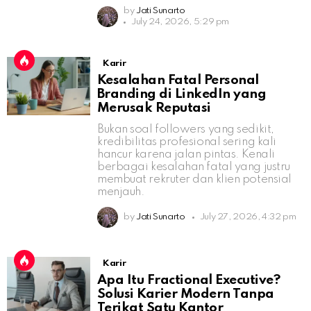
by
Jati Sunarto
July 24, 2026, 5:29 pm
Karir
Kesalahan Fatal Personal
Branding di LinkedIn yang
Merusak Reputasi
Bukan soal followers yang sedikit,
kredibilitas profesional sering kali
hancur karena jalan pintas. Kenali
berbagai kesalahan fatal yang justru
membuat rekruter dan klien potensial
menjauh.
by
Jati Sunarto
July 27, 2026, 4:32 pm
Karir
Apa Itu Fractional Executive?
Solusi Karier Modern Tanpa
Terikat Satu Kantor