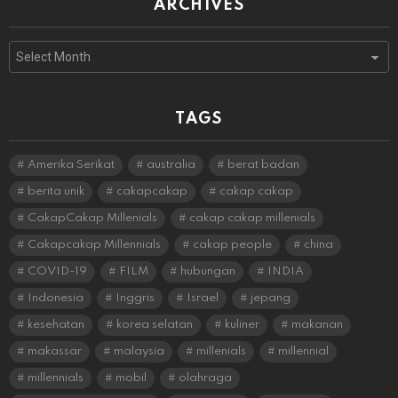
ARCHIVES
Archives
TAGS
Amerika Serikat
australia
berat badan
berita unik
cakapcakap
cakap cakap
CakapCakap Millenials
cakap cakap millenials
Cakapcakap Millennials
cakap people
china
COVID-19
FILM
hubungan
INDIA
Indonesia
Inggris
Israel
jepang
kesehatan
korea selatan
kuliner
makanan
makassar
malaysia
millenials
millennial
millennials
mobil
olahraga