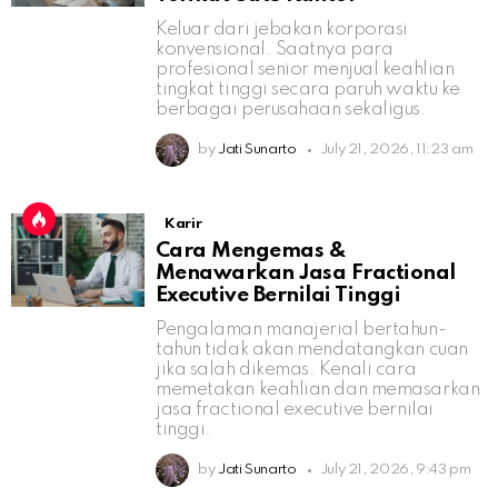
Keluar dari jebakan korporasi
konvensional. Saatnya para
profesional senior menjual keahlian
tingkat tinggi secara paruh waktu ke
berbagai perusahaan sekaligus.
by
Jati Sunarto
July 21, 2026, 11:23 am
Karir
Cara Mengemas &
Menawarkan Jasa Fractional
Executive Bernilai Tinggi
Pengalaman manajerial bertahun-
tahun tidak akan mendatangkan cuan
jika salah dikemas. Kenali cara
memetakan keahlian dan memasarkan
jasa fractional executive bernilai
tinggi.
by
Jati Sunarto
July 21, 2026, 9:43 pm