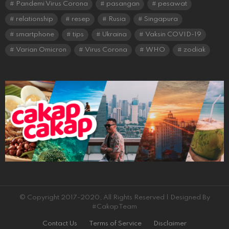
Pandemi Virus Corona
pasangan
pesawat
relationship
resep
Rusia
Singapura
smartphone
tips
Ukraina
Vaksin COVID-19
Varian Omicron
Virus Corona
WHO
zodiak
© Copyright 2017-2020, All Rights Reserved | Designed By
#CakapTeam
Contact Us
Terms of Service
Disclaimer