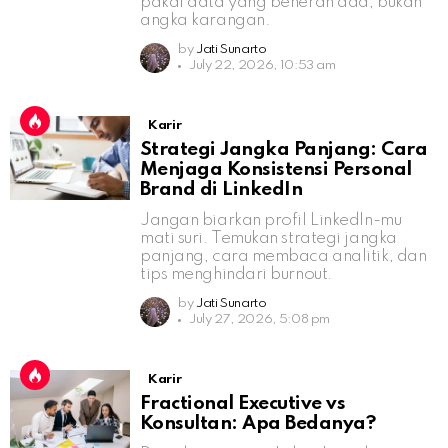
pakai data yang beneran ada, bukan
angka karangan.
by
Jati Sunarto
July 22, 2026, 10:53 am
Karir
Strategi Jangka Panjang: Cara
Menjaga Konsistensi Personal
Brand di LinkedIn
Jangan biarkan profil LinkedIn-mu
mati suri. Temukan strategi jangka
panjang, cara membaca analitik, dan
tips menghindari burnout.
by
Jati Sunarto
July 27, 2026, 5:08 pm
Karir
Fractional Executive vs
Konsultan: Apa Bedanya?