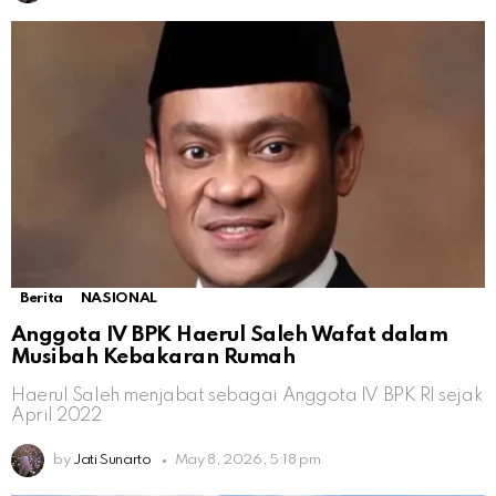
Berita
NASIONAL
Anggota IV BPK Haerul Saleh Wafat dalam
Musibah Kebakaran Rumah
Haerul Saleh menjabat sebagai Anggota IV BPK RI sejak
April 2022
by
Jati Sunarto
May 8, 2026, 5:18 pm