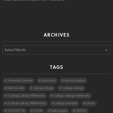
ARCHIVES
Archives
TAGS
Amerika Serikat
australia
berat badan
berita unik
cakapcakap
cakap cakap
CakapCakap Millenials
cakap cakap millenials
Cakapcakap Millennials
cakap people
china
COVID-19
FILM
hubungan
INDIA