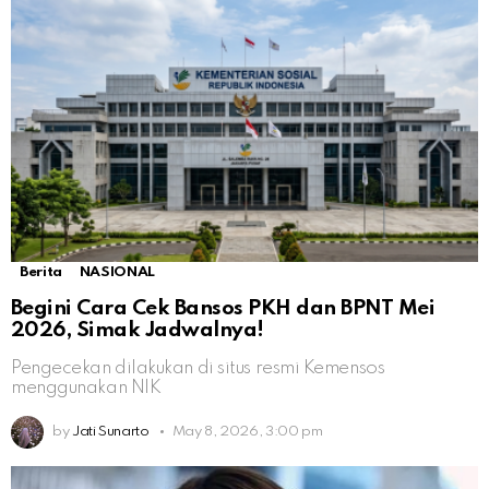
Berita
NASIONAL
Begini Cara Cek Bansos PKH dan BPNT Mei
2026, Simak Jadwalnya!
Pengecekan dilakukan di situs resmi Kemensos
menggunakan NIK
by
Jati Sunarto
May 8, 2026, 3:00 pm