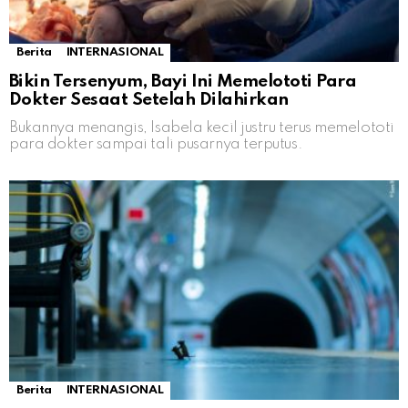
Berita
INTERNASIONAL
Bikin Tersenyum, Bayi Ini Memelototi Para
Dokter Sesaat Setelah Dilahirkan
Bukannya menangis, Isabela kecil justru terus memelototi
para dokter sampai tali pusarnya terputus.
Berita
INTERNASIONAL