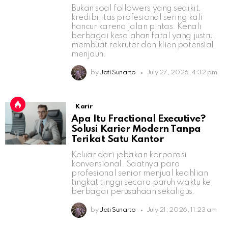
Bukan soal followers yang sedikit,
kredibilitas profesional sering kali
hancur karena jalan pintas. Kenali
berbagai kesalahan fatal yang justru
membuat rekruter dan klien potensial
menjauh.
by
Jati Sunarto
July 27, 2026, 4:32 pm
Karir
Apa Itu Fractional Executive?
Solusi Karier Modern Tanpa
Terikat Satu Kantor
Keluar dari jebakan korporasi
konvensional. Saatnya para
profesional senior menjual keahlian
tingkat tinggi secara paruh waktu ke
berbagai perusahaan sekaligus.
by
Jati Sunarto
July 21, 2026, 11:23 am