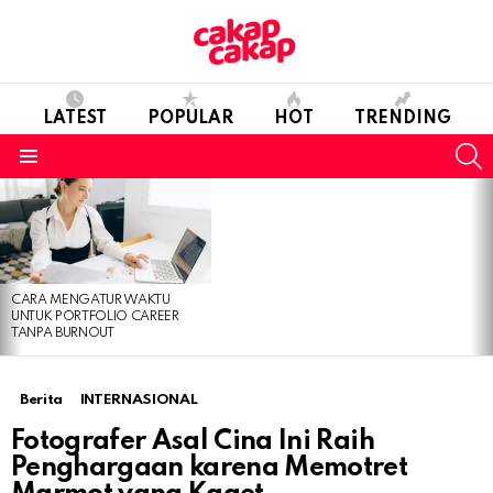
LATEST
POPULAR
HOT
TRENDING
S
Menu
LATEST
STORIES
CARA MENGATUR WAKTU
UNTUK PORTFOLIO CAREER
TANPA BURNOUT
Berita
INTERNASIONAL
Fotografer Asal Cina Ini Raih
Penghargaan karena Memotret