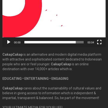
00:00
00:04
CakapCakap
is an alternative and modern digital media platform
with attractive and sophisticated content dedicated to Indonesian
people who are or feel younger.
CakapCakap
is an online
destination with over 14,000+ articles which is:
EDUCATING • ENTERTAINING • ENGAGING
CakapCakap
cares about the sustainability of cultural values and
believe in giving access to information which is independent &
impartial, transparent & balanced. So, be part of the movement!
YOUR ULTIMATE MEDIA FOR YOUR LIFE!