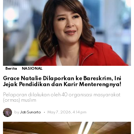
Berita
NASIONAL
Grace Natalie Dilaporkan ke Bareskrim, Ini
Jejak Pendidikan dan Karir Menterengnya!
Pelaporan dilakukan oleh 40 organisasi masyarakat
(ormas) muslim
by
Jati Sunarto
May 7, 2026, 4:14 pm