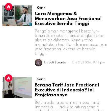
Karir
Cara Mengemas &
Menawarkan Jasa Fractional
Executive Bernilai Tinggi
Pengalaman manajerial bertahun-
tahun tidak akan mendatangkan cuan
jika salah dikemas. Kenali cara
memetakan keahlian dan memasarkan
jasa fractional executive bernilai
tinggi.
by
Jati Sunarto
July 21, 2026, 9:43 pm
Karir
Berapa Tarif Jasa Fractional
Executive di Indonesia? Ini
Penjelasannya
Belum ada laporan resmi soal ini di
Indonesia — jadi kita hitung sendiri