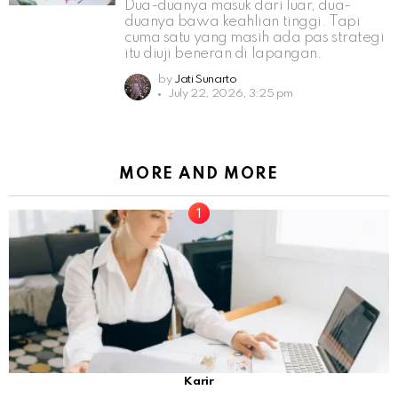
Dua-duanya masuk dari luar, dua-
duanya bawa keahlian tinggi. Tapi
cuma satu yang masih ada pas strategi
itu diuji beneran di lapangan.
by
Jati Sunarto
July 22, 2026, 3:25 pm
MORE AND MORE
Karir