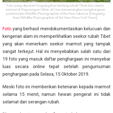
Foto yang dipotret Yongqing Bao tentang rubah Tibet dan seekor
marmut di Pegunungan Qilian di Cina memenangkan penghargaan
pada kontes Wildlife Photographer of the Year tahun ini.[Yongqing
Bao/Wildlife Photographer of the Year/New York Times]
Foto
yang berhasil mendokumentasikan kelucuan dan
kengerian alam ini memperlihatkan seekor rubah Tibet
yang akan menerkam seekor marmot yang tampak
sangat terkejut. Hal ini menyebabkan salah satu dari
19 foto yang masuk daftar penghargaan ini menyebar
luas secara online tepat setelah pengumuman
penghargaan pada Selasa, 15 Oktober 2019.
Meski foto ini memberikan ketenaran kepada marmot
selama 15 menit, namun hewan pengerat ini tidak
selamat dari serangan rubah.