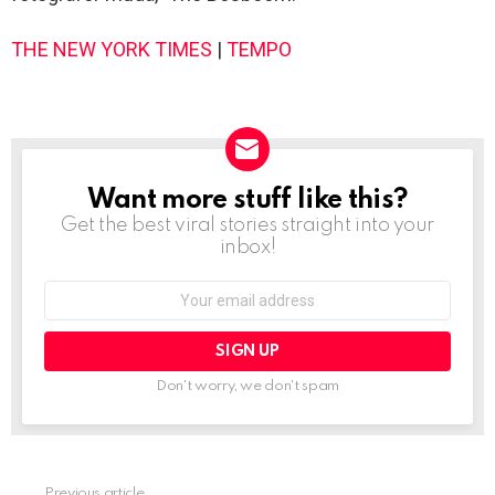
THE NEW YORK TIMES
|
TEMPO
Want more stuff like this?
NEWSLETTER
Get the best viral stories straight into your
inbox!
Email
address:
Don't worry, we don't spam
Previous article