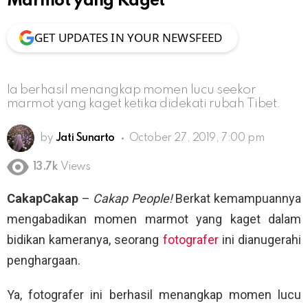
Marmot yang Kaget
GET UPDATES IN YOUR NEWSFEED
Ia berhasil menangkap momen lucu seekor
marmot yang kaget ketika didekati rubah Tibet.
by
Jati Sunarto
October 27, 2019, 7:00 pm
13.7k
Views
CakapCakap
–
Cakap People!
Berkat kemampuannya
mengabadikan momen marmot yang kaget dalam
bidikan kameranya, seorang
fotografer
ini dianugerahi
penghargaan.
Ya, fotografer ini berhasil menangkap momen lucu