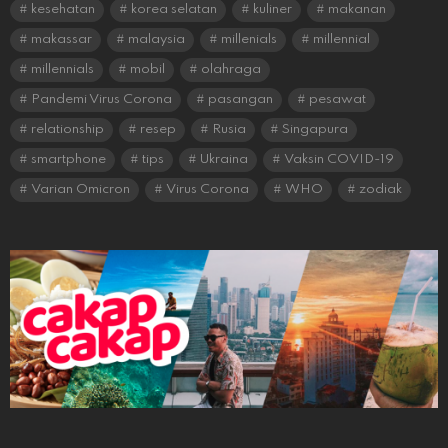
kesehatan
korea selatan
kuliner
makanan
makassar
malaysia
millenials
millennial
millennials
mobil
olahraga
Pandemi Virus Corona
pasangan
pesawat
relationship
resep
Rusia
Singapura
smartphone
tips
Ukraina
Vaksin COVID-19
Varian Omicron
Virus Corona
WHO
zodiak