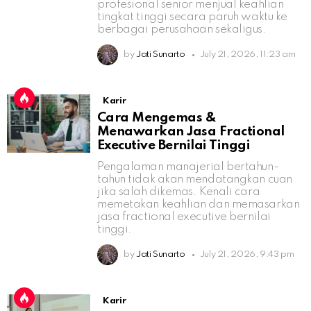
profesional senior menjual keahlian
tingkat tinggi secara paruh waktu ke
berbagai perusahaan sekaligus.
by
Jati Sunarto
July 21, 2026, 11:23 am
Karir
Cara Mengemas &
Menawarkan Jasa Fractional
Executive Bernilai Tinggi
Pengalaman manajerial bertahun-
tahun tidak akan mendatangkan cuan
jika salah dikemas. Kenali cara
memetakan keahlian dan memasarkan
jasa fractional executive bernilai
tinggi.
by
Jati Sunarto
July 21, 2026, 9:43 pm
Karir