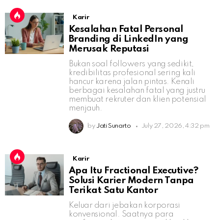
Karir
Kesalahan Fatal Personal
Branding di LinkedIn yang
Merusak Reputasi
Bukan soal followers yang sedikit,
kredibilitas profesional sering kali
hancur karena jalan pintas. Kenali
berbagai kesalahan fatal yang justru
membuat rekruter dan klien potensial
menjauh.
by
Jati Sunarto
July 27, 2026, 4:32 pm
Karir
Apa Itu Fractional Executive?
Solusi Karier Modern Tanpa
Terikat Satu Kantor
Keluar dari jebakan korporasi
konvensional. Saatnya para