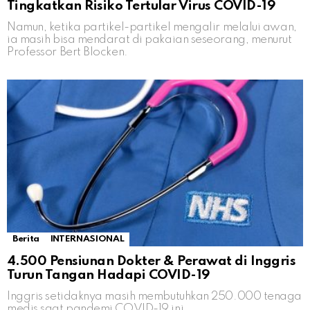
Tingkatkan Risiko Tertular Virus COVID-19
Namun, ketika partikel-partikel mengalir melalui awan,
ia masih bisa mendarat di pakaian seseorang, menurut
Professor Bert Blocken.
Berita
INTERNASIONAL
4.500 Pensiunan Dokter & Perawat di Inggris
Turun Tangan Hadapi COVID-19
Inggris setidaknya masih membutuhkan 250.000 tenaga
medis saat pandemi COVID-19 ini.