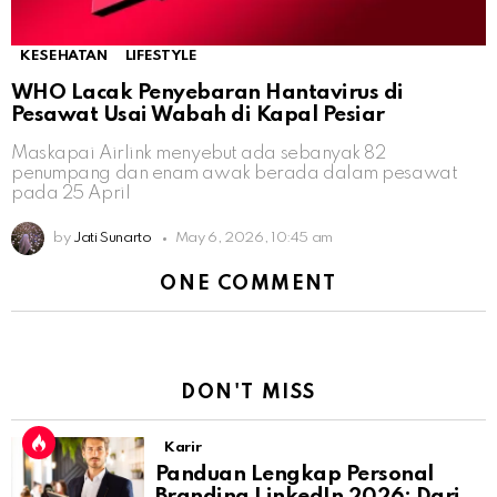
KESEHATAN
LIFESTYLE
WHO Lacak Penyebaran Hantavirus di
Pesawat Usai Wabah di Kapal Pesiar
Maskapai Airlink menyebut ada sebanyak 82
penumpang dan enam awak berada dalam pesawat
pada 25 April
by
Jati Sunarto
May 6, 2026, 10:45 am
ONE COMMENT
DON'T MISS
Karir
Panduan Lengkap Personal
Branding LinkedIn 2026: Dari