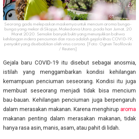
Seorang gadis melepaskan maskernya untuk mencium aroma bunga-
bunga yang mekar di Skopje, Makedonia Utara, pada hari Jumat, 20
Maret 2020. Semakin banyak bukti yang menunjukkan bahwa
kehilangan indera penciuman dan rasa adalah gejala khas COVID-19,
penyakit yang disebabkan oleh virus corona. [Foto: Ognen Teofilovski
/ Reuters]
Gejala baru COVID-19 itu disebut sebagai anosmia,
istilah yang menggambarkan kondisi kehilangan
kemampuan penciuman seseorang. Kondisi itu juga
membuat seseorang menjadi tidak bisa mencium
bau-bauan. Kehilangan penciuman juga berpengaruh
dalam merasakan makanan. Karena menghirup
aroma
makanan penting dalam merasakan makanan, tidak
hanya rasa asin, manis, asam, atau pahit di lidah.