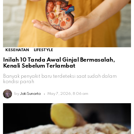
KESEHATAN
LIFESTYLE
Inilah 10 Tanda Awal Ginjal Bermasalah,
Kenali Sebelum Terlambat
Banyak penyakit baru terdeteksi saat sudah dalam
kondisi parah
by
Jati Sunarto
May 7, 2026, 8:06 am