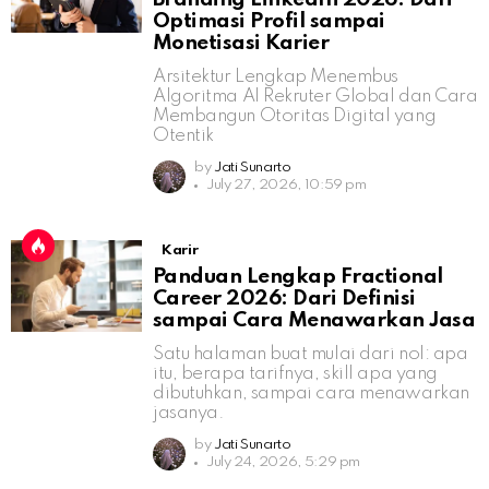
Optimasi Profil sampai
Monetisasi Karier
Arsitektur Lengkap Menembus
Algoritma AI Rekruter Global dan Cara
Membangun Otoritas Digital yang
Otentik
by
Jati Sunarto
July 27, 2026, 10:59 pm
Karir
Panduan Lengkap Fractional
Career 2026: Dari Definisi
sampai Cara Menawarkan Jasa
Satu halaman buat mulai dari nol: apa
itu, berapa tarifnya, skill apa yang
dibutuhkan, sampai cara menawarkan
jasanya.
by
Jati Sunarto
July 24, 2026, 5:29 pm