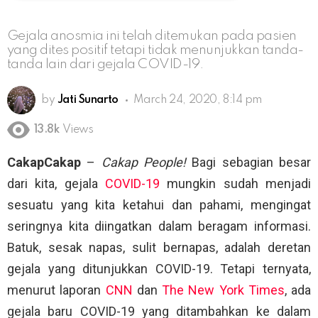
Gejala anosmia ini telah ditemukan pada pasien
yang dites positif tetapi tidak menunjukkan tanda-
tanda lain dari gejala COVID-19.
by
Jati Sunarto
March 24, 2020, 8:14 pm
13.8k
Views
CakapCakap
–
Cakap People!
Bagi sebagian besar
dari kita, gejala
COVID-19
mungkin sudah menjadi
sesuatu yang kita ketahui dan pahami, mengingat
seringnya kita diingatkan dalam beragam informasi.
Batuk, sesak napas, sulit bernapas, adalah deretan
gejala yang ditunjukkan COVID-19. Tetapi ternyata,
menurut laporan
CNN
dan
The New York Times
, ada
gejala baru COVID-19 yang ditambahkan ke dalam