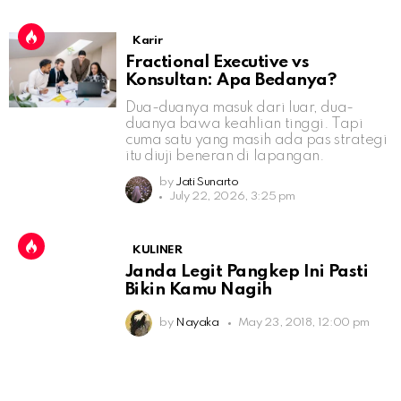
Karir
Fractional Executive vs
Konsultan: Apa Bedanya?
Dua-duanya masuk dari luar, dua-
duanya bawa keahlian tinggi. Tapi
cuma satu yang masih ada pas strategi
itu diuji beneran di lapangan.
by
Jati Sunarto
July 22, 2026, 3:25 pm
KULINER
Janda Legit Pangkep Ini Pasti
Bikin Kamu Nagih
by
Nayaka
May 23, 2018, 12:00 pm