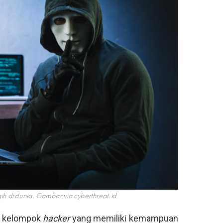
ih di dunia. Gambar via
cyberthreat.id
0 kelompok
hacker
yang memiliki kemampuan