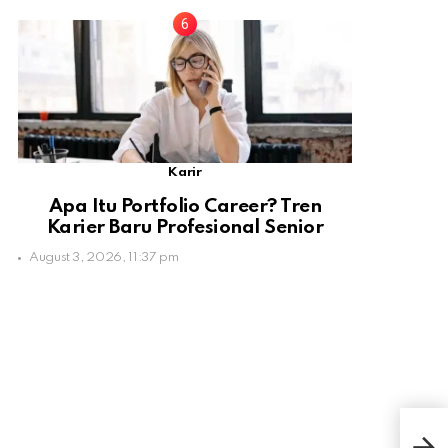
Karir
Apa Itu Portfolio Career? Tren
Karier Baru Profesional Senior
August 3, 2026, 11:37 pm
Yuk
Arti