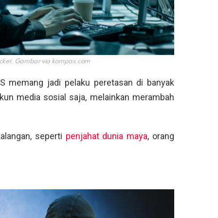
cker. Gambar via
kompas.com
AS memang jadi pelaku peretasan di banyak
akun media sosial saja, melainkan merambah
kalangan, seperti
penjahat dunia maya
, orang