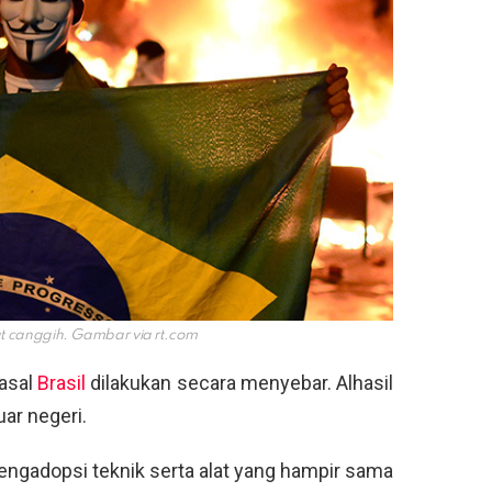
lat canggih. Gambar via
rt.com
asal
Brasil
dilakukan secara menyebar. Alhasil
ar negeri.
mengadopsi teknik serta alat yang hampir sama