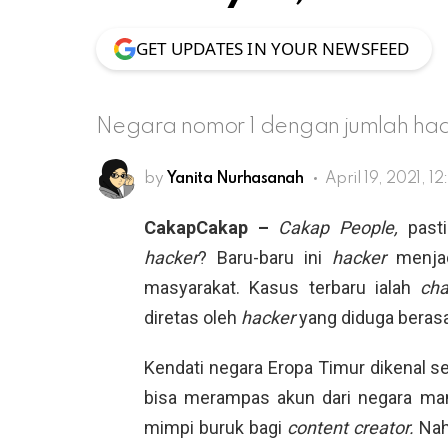
GET UPDATES IN YOUR NEWSFEED
Negara nomor 1 dengan jumlah hack
by
Yanita Nurhasanah
April 19, 2021, 12
CakapCakap –
Cakap People,
past
hacker
? Baru-baru ini
hacker
menja
masyarakat. Kasus terbaru ialah
ch
diretas oleh
hacker
yang diduga berasal
Kendati negara Eropa Timur dikenal s
bisa merampas akun dari negara man
mimpi buruk bagi
content creator.
Nah