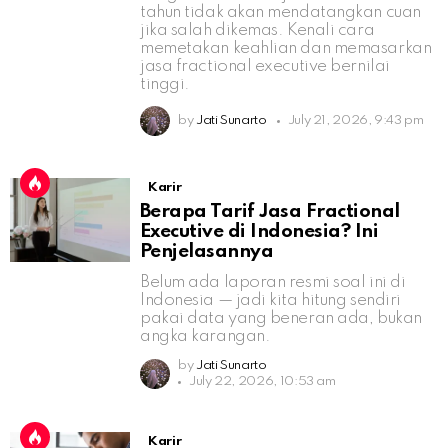
tahun tidak akan mendatangkan cuan
jika salah dikemas. Kenali cara
memetakan keahlian dan memasarkan
jasa fractional executive bernilai
tinggi.
by
Jati Sunarto
July 21, 2026, 9:43 pm
Karir
Berapa Tarif Jasa Fractional
Executive di Indonesia? Ini
Penjelasannya
Belum ada laporan resmi soal ini di
Indonesia — jadi kita hitung sendiri
pakai data yang beneran ada, bukan
angka karangan.
by
Jati Sunarto
July 22, 2026, 10:53 am
Karir