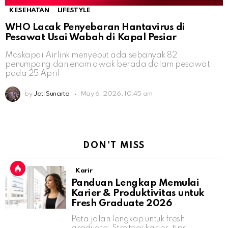
KESEHATAN
LIFESTYLE
WHO Lacak Penyebaran Hantavirus di
Pesawat Usai Wabah di Kapal Pesiar
Maskapai Airlink menyebut ada sebanyak 82
penumpang dan enam awak berada dalam pesawat
pada 25 April
by
Jati Sunarto
May 6, 2026, 10:45 am
DON'T MISS
Karir
Panduan Lengkap Memulai
Karier & Produktivitas untuk
Fresh Graduate 2026
Peta jalan lengkap untuk fresh