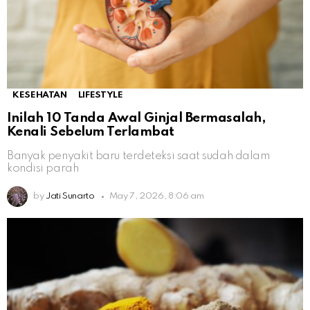
KESEHATAN
LIFESTYLE
Inilah 10 Tanda Awal Ginjal Bermasalah,
Kenali Sebelum Terlambat
Banyak penyakit baru terdeteksi saat sudah dalam
kondisi parah
by
Jati Sunarto
May 7, 2026, 8:06 am