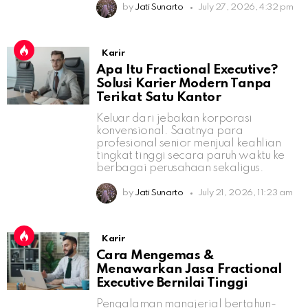
by
Jati Sunarto
July 27, 2026, 4:32 pm
Karir
Apa Itu Fractional Executive?
Solusi Karier Modern Tanpa
Terikat Satu Kantor
Keluar dari jebakan korporasi
konvensional. Saatnya para
profesional senior menjual keahlian
tingkat tinggi secara paruh waktu ke
berbagai perusahaan sekaligus.
by
Jati Sunarto
July 21, 2026, 11:23 am
Karir
Cara Mengemas &
Menawarkan Jasa Fractional
Executive Bernilai Tinggi
Pengalaman manajerial bertahun-