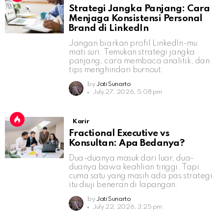
Strategi Jangka Panjang: Cara
Menjaga Konsistensi Personal
Brand di LinkedIn
Jangan biarkan profil LinkedIn-mu
mati suri. Temukan strategi jangka
panjang, cara membaca analitik, dan
tips menghindari burnout.
by
Jati Sunarto
July 27, 2026, 5:08 pm
Karir
Fractional Executive vs
Konsultan: Apa Bedanya?
Dua-duanya masuk dari luar, dua-
duanya bawa keahlian tinggi. Tapi
cuma satu yang masih ada pas strategi
itu diuji beneran di lapangan.
by
Jati Sunarto
July 22, 2026, 3:25 pm