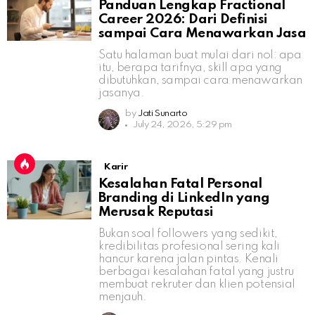
Panduan Lengkap Fractional
Career 2026: Dari Definisi
sampai Cara Menawarkan Jasa
Satu halaman buat mulai dari nol: apa
itu, berapa tarifnya, skill apa yang
dibutuhkan, sampai cara menawarkan
jasanya.
by
Jati Sunarto
July 24, 2026, 5:29 pm
Karir
Kesalahan Fatal Personal
Branding di LinkedIn yang
Merusak Reputasi
Bukan soal followers yang sedikit,
kredibilitas profesional sering kali
hancur karena jalan pintas. Kenali
berbagai kesalahan fatal yang justru
membuat rekruter dan klien potensial
menjauh.