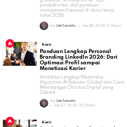
graduate: Strategi karier, tips
produktivitas, dan panduan
manajemen finansial di dunia kerja
tahun 2026.
by
Jati Sunarto
July 28, 2026, 11:34 pm
Karir
Panduan Lengkap Personal
Branding LinkedIn 2026: Dari
Optimasi Profil sampai
Monetisasi Karier
Arsitektur Lengkap Menembus
Algoritma AI Rekruter Global dan Cara
Membangun Otoritas Digital yang
Otentik
by
Jati Sunarto
July 27, 2026, 10:59 pm
Karir