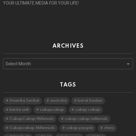
YOUR ULTIMATE MEDIA FOR YOUR LIFE!
ARCHIVES
Archives
TAGS
Amerika Serikat
australia
berat badan
berita unik
cakapcakap
cakap cakap
CakapCakap Millenials
cakap cakap millenials
Cakapcakap Millennials
cakap people
china