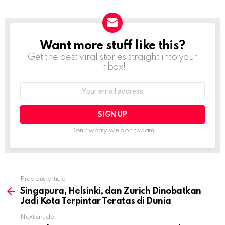
Want more stuff like this?
NEWSLETTER
Get the best viral stories straight into your
inbox!
Email
address:
Don't worry, we don't spam
Previous article
See
more
Singapura, Helsinki, dan Zurich Dinobatkan
Jadi Kota Terpintar Teratas di Dunia
Next article