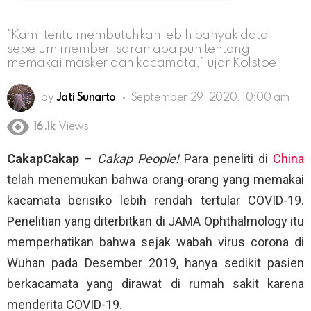
“Kami tentu membutuhkan lebih banyak data
sebelum memberi saran apa pun tentang
memakai masker dan kacamata,” ujar Kolstoe
by
Jati Sunarto
September 29, 2020, 10:00 am
16.1k
Views
CakapCakap
–
Cakap People!
Para peneliti di
China
telah menemukan bahwa orang-orang yang memakai
kacamata berisiko lebih rendah tertular COVID-19.
Penelitian yang diterbitkan di JAMA Ophthalmology itu
memperhatikan bahwa sejak wabah virus corona di
Wuhan pada Desember 2019, hanya sedikit pasien
berkacamata yang dirawat di rumah sakit karena
menderita COVID-19.