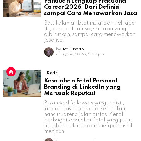
Panduan Lengkap Fractional
Career 2026: Dari Definisi
sampai Cara Menawarkan Jasa
Satu halaman buat mulai dari nol: apa
itu, berapa tarifnya, skill apa yang
dibutuhkan, sampai cara menawarkan
jasanya.
by
Jati Sunarto
July 24, 2026, 5:29 pm
Karir
Kesalahan Fatal Personal
Branding di LinkedIn yang
Merusak Reputasi
Bukan soal followers yang sedikit,
kredibilitas profesional sering kali
hancur karena jalan pintas. Kenali
berbagai kesalahan fatal yang justru
membuat rekruter dan klien potensial
menjauh.