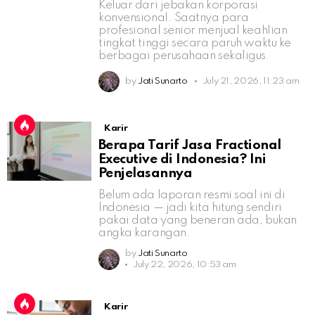
Keluar dari jebakan korporasi
konvensional. Saatnya para
profesional senior menjual keahlian
tingkat tinggi secara paruh waktu ke
berbagai perusahaan sekaligus.
by
Jati Sunarto
July 21, 2026, 11:23 am
Karir
Berapa Tarif Jasa Fractional
Executive di Indonesia? Ini
Penjelasannya
Belum ada laporan resmi soal ini di
Indonesia — jadi kita hitung sendiri
pakai data yang beneran ada, bukan
angka karangan.
by
Jati Sunarto
July 22, 2026, 10:53 am
Karir