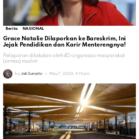
Berita
NASIONAL
Grace Natalie Dilaporkan ke Bareskrim, Ini
Jejak Pendidikan dan Karir Menterengnya!
Pelaporan dilakukan oleh 40 organisasi masyarakat
(ormas) muslim
by
Jati Sunarto
May 7, 2026, 4:14 pm