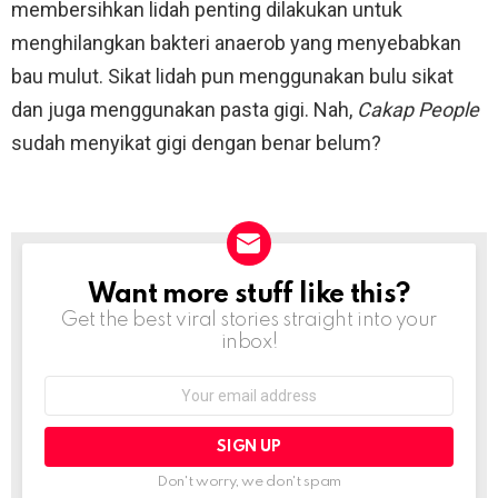
membersihkan lidah penting dilakukan untuk
menghilangkan bakteri anaerob yang menyebabkan
bau mulut. Sikat lidah pun menggunakan bulu sikat
dan juga menggunakan pasta gigi. Nah,
Cakap People
sudah menyikat gigi dengan benar belum?
Want more stuff like this?
NEWSLETTER
Get the best viral stories straight into your
inbox!
Email
address:
Don't worry, we don't spam