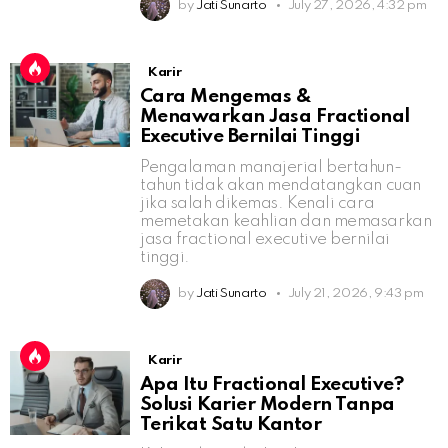
by
Jati Sunarto
July 27, 2026, 4:32 pm
Karir
Cara Mengemas &
Menawarkan Jasa Fractional
Executive Bernilai Tinggi
Pengalaman manajerial bertahun-
tahun tidak akan mendatangkan cuan
jika salah dikemas. Kenali cara
memetakan keahlian dan memasarkan
jasa fractional executive bernilai
tinggi.
by
Jati Sunarto
July 21, 2026, 9:43 pm
Karir
Apa Itu Fractional Executive?
Solusi Karier Modern Tanpa
Terikat Satu Kantor