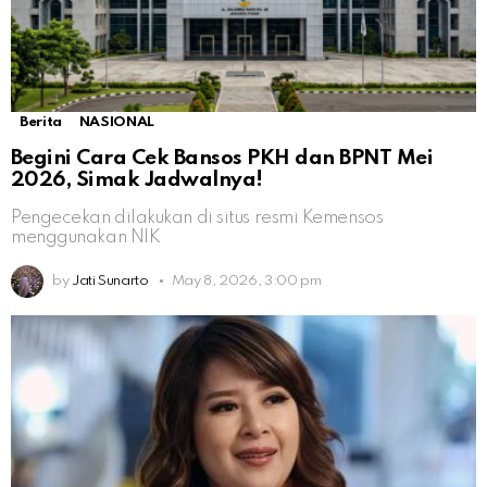
Berita
NASIONAL
Begini Cara Cek Bansos PKH dan BPNT Mei
2026, Simak Jadwalnya!
Pengecekan dilakukan di situs resmi Kemensos
menggunakan NIK
by
Jati Sunarto
May 8, 2026, 3:00 pm