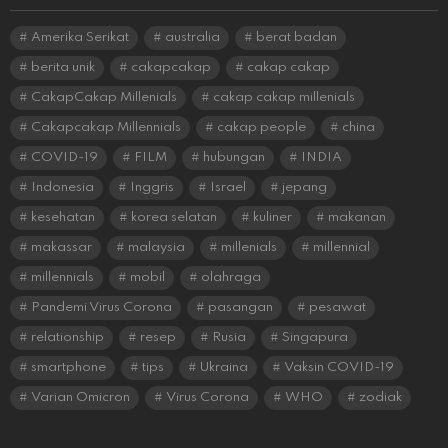
Amerika Serikat
australia
berat badan
berita unik
cakapcakap
cakap cakap
CakapCakap Millenials
cakap cakap millenials
Cakapcakap Millennials
cakap people
china
COVID-19
FILM
hubungan
INDIA
Indonesia
Inggris
Israel
jepang
kesehatan
korea selatan
kuliner
makanan
makassar
malaysia
millenials
millennial
millennials
mobil
olahraga
Pandemi Virus Corona
pasangan
pesawat
relationship
resep
Rusia
Singapura
smartphone
tips
Ukraina
Vaksin COVID-19
Varian Omicron
Virus Corona
WHO
zodiak