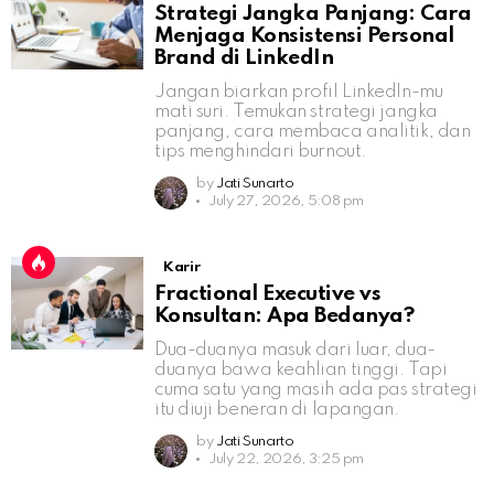
Strategi Jangka Panjang: Cara
Menjaga Konsistensi Personal
Brand di LinkedIn
Jangan biarkan profil LinkedIn-mu
mati suri. Temukan strategi jangka
panjang, cara membaca analitik, dan
tips menghindari burnout.
by
Jati Sunarto
July 27, 2026, 5:08 pm
Karir
Fractional Executive vs
Konsultan: Apa Bedanya?
Dua-duanya masuk dari luar, dua-
duanya bawa keahlian tinggi. Tapi
cuma satu yang masih ada pas strategi
itu diuji beneran di lapangan.
by
Jati Sunarto
July 22, 2026, 3:25 pm