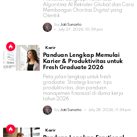
Algoritma AI Rekruter Global dan Cara
Membangun Otoritas Digital yang
Otentik
by
Jati Sunarto
July 27, 2026, 10:59 pm
Karir
Panduan Lengkap Memulai
Karier & Produktivitas untuk
Fresh Graduate 2026
Peta jalan lengkap untuk fresh
graduate: Strategi karier, tips
produktivitas, dan panduan
manajemen finansial di dunia kerja
tahun 2026.
by
Jati Sunarto
July 28, 2026, 11:34 pm
Karir