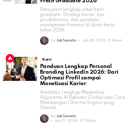
Fresh Graduate 2026
Peta jalan lengkap untuk fresh
graduate: Strategi karier, tips
produktivitas, dan panduan
manajemen finansial di dunia kerja
tahun 2026.
by
Jati Sunarto
July 28, 2026, 11:34 pm
Karir
Panduan Lengkap Personal
Branding LinkedIn 2026: Dari
Optimasi Profil sampai
Monetisasi Karier
Arsitektur Lengkap Menembus
Algoritma AI Rekruter Global dan Cara
Membangun Otoritas Digital yang
Otentik
by
Jati Sunarto
July 27, 2026, 10:59 pm