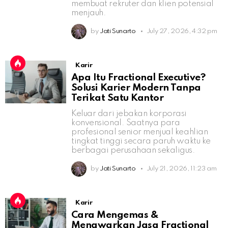
membuat rekruter dan klien potensial
menjauh.
by
Jati Sunarto
July 27, 2026, 4:32 pm
Karir
Apa Itu Fractional Executive?
Solusi Karier Modern Tanpa
Terikat Satu Kantor
Keluar dari jebakan korporasi
konvensional. Saatnya para
profesional senior menjual keahlian
tingkat tinggi secara paruh waktu ke
berbagai perusahaan sekaligus.
by
Jati Sunarto
July 21, 2026, 11:23 am
Karir
Cara Mengemas &
Menawarkan Jasa Fractional