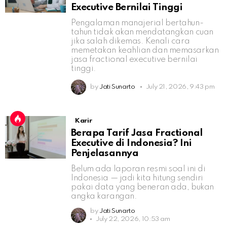
Executive Bernilai Tinggi
Pengalaman manajerial bertahun-
tahun tidak akan mendatangkan cuan
jika salah dikemas. Kenali cara
memetakan keahlian dan memasarkan
jasa fractional executive bernilai
tinggi.
by
Jati Sunarto
July 21, 2026, 9:43 pm
Karir
Berapa Tarif Jasa Fractional
Executive di Indonesia? Ini
Penjelasannya
Belum ada laporan resmi soal ini di
Indonesia — jadi kita hitung sendiri
pakai data yang beneran ada, bukan
angka karangan.
by
Jati Sunarto
July 22, 2026, 10:53 am