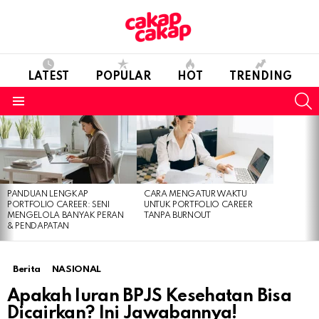
LATEST
POPULAR
HOT
TRENDING
S
Menu
LATEST
STORIES
PANDUAN LENGKAP
CARA MENGATUR WAKTU
PORTFOLIO CAREER: SENI
UNTUK PORTFOLIO CAREER
MENGELOLA BANYAK PERAN
TANPA BURNOUT
& PENDAPATAN
Berita
NASIONAL
Apakah Iuran BPJS Kesehatan Bisa
Dicairkan? Ini Jawabannya!