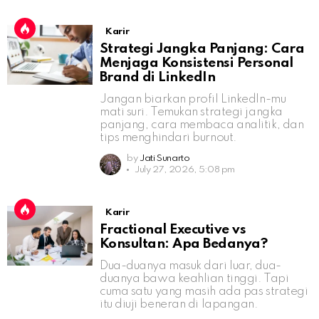
Karir
Strategi Jangka Panjang: Cara
Menjaga Konsistensi Personal
Brand di LinkedIn
Jangan biarkan profil LinkedIn-mu
mati suri. Temukan strategi jangka
panjang, cara membaca analitik, dan
tips menghindari burnout.
by
Jati Sunarto
July 27, 2026, 5:08 pm
Karir
Fractional Executive vs
Konsultan: Apa Bedanya?
Dua-duanya masuk dari luar, dua-
duanya bawa keahlian tinggi. Tapi
cuma satu yang masih ada pas strategi
itu diuji beneran di lapangan.