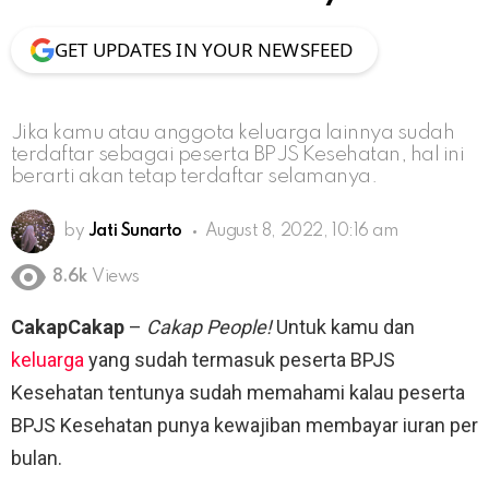
GET UPDATES IN YOUR NEWSFEED
Jika kamu atau anggota keluarga lainnya sudah
terdaftar sebagai peserta BPJS Kesehatan, hal ini
berarti akan tetap terdaftar selamanya.
by
Jati Sunarto
August 8, 2022, 10:16 am
8.6k
Views
CakapCakap
–
Cakap People!
Untuk kamu dan
keluarga
yang sudah termasuk peserta BPJS
Kesehatan tentunya sudah memahami kalau peserta
BPJS Kesehatan punya kewajiban membayar iuran per
bulan.