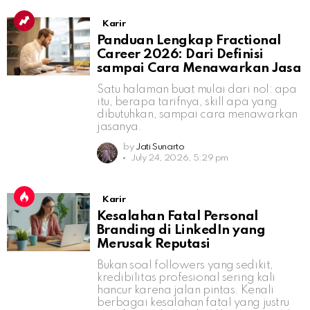
Karir
Panduan Lengkap Fractional
Career 2026: Dari Definisi
sampai Cara Menawarkan Jasa
Satu halaman buat mulai dari nol: apa
itu, berapa tarifnya, skill apa yang
dibutuhkan, sampai cara menawarkan
jasanya.
by
Jati Sunarto
July 24, 2026, 5:29 pm
Karir
Kesalahan Fatal Personal
Branding di LinkedIn yang
Merusak Reputasi
Bukan soal followers yang sedikit,
kredibilitas profesional sering kali
hancur karena jalan pintas. Kenali
berbagai kesalahan fatal yang justru