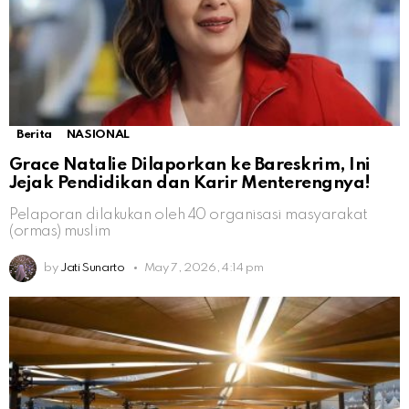
Berita
NASIONAL
Grace Natalie Dilaporkan ke Bareskrim, Ini
Jejak Pendidikan dan Karir Menterengnya!
Pelaporan dilakukan oleh 40 organisasi masyarakat
(ormas) muslim
by
Jati Sunarto
May 7, 2026, 4:14 pm