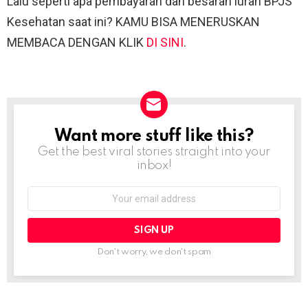
Lalu seperti apa pembayaran dan besaran iuran BPJS
Kesehatan saat ini? KAMU BISA MENERUSKAN
MEMBACA DENGAN KLIK
DI SINI
.
Want more stuff like this?
NEWSLETTER
Get the best viral stories straight into your
inbox!
Email
address:
Don't worry, we don't spam