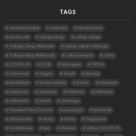
TAGS
Amerika Serikat
australia
berat badan
berita unik
cakapcakap
cakap cakap
CakapCakap Millenials
cakap cakap millenials
Cakapcakap Millennials
cakap people
china
COVID-19
FILM
hubungan
INDIA
Indonesia
Inggris
Israel
jepang
kesehatan
korea selatan
kuliner
makanan
makassar
malaysia
millenials
millennial
millennials
mobil
olahraga
Pandemi Virus Corona
pasangan
pesawat
relationship
resep
Rusia
Singapura
smartphone
tips
Ukraina
Vaksin COVID-19