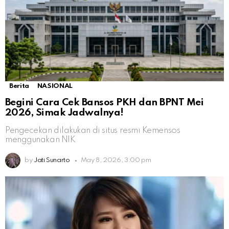
Berita
NASIONAL
Begini Cara Cek Bansos PKH dan BPNT Mei
2026, Simak Jadwalnya!
Pengecekan dilakukan di situs resmi Kemensos
menggunakan NIK
by
Jati Sunarto
May 8, 2026, 3:00 pm