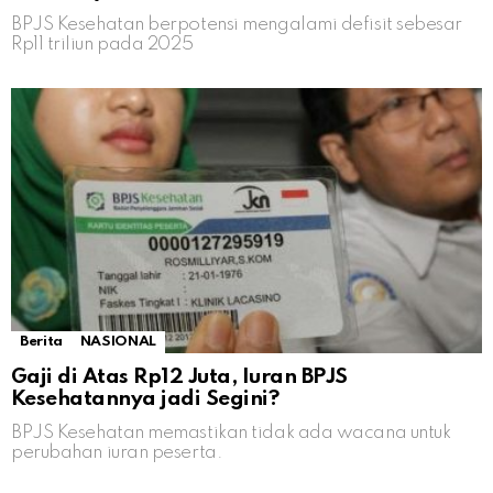
BPJS Kesehatan berpotensi mengalami defisit sebesar
Rp11 triliun pada 2025
Berita
NASIONAL
Gaji di Atas Rp12 Juta, Iuran BPJS
Kesehatannya jadi Segini?
BPJS Kesehatan memastikan tidak ada wacana untuk
perubahan iuran peserta.