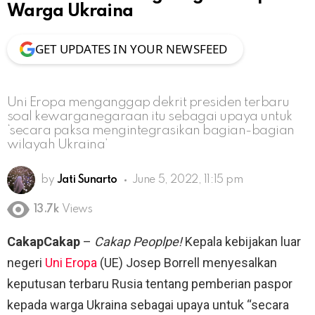
Warga Ukraina
GET UPDATES IN YOUR NEWSFEED
Uni Eropa menganggap dekrit presiden terbaru
soal kewarganegaraan itu sebagai upaya untuk
‘secara paksa mengintegrasikan bagian-bagian
wilayah Ukraina’
by
Jati Sunarto
June 5, 2022, 11:15 pm
13.7k
Views
CakapCakap
–
Cakap Peoplpe!
Kepala kebijakan luar
negeri
Uni Eropa
(UE) Josep Borrell menyesalkan
keputusan terbaru Rusia tentang pemberian paspor
kepada warga Ukraina sebagai upaya untuk “secara