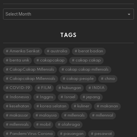
Archives
TAGS
Amerika Serikat
australia
berat badan
berita unik
cakapcakap
cakap cakap
CakapCakap Millenials
cakap cakap millenials
Cakapcakap Millennials
cakap people
china
COVID-19
FILM
hubungan
INDIA
Indonesia
Inggris
Israel
jepang
kesehatan
korea selatan
kuliner
makanan
makassar
malaysia
millenials
millennial
millennials
mobil
olahraga
Pandemi Virus Corona
pasangan
pesawat