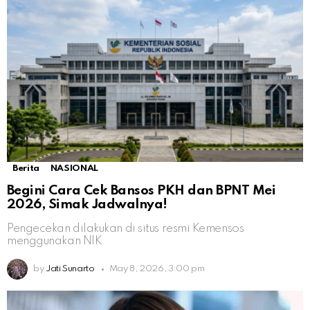
Berita
NASIONAL
Begini Cara Cek Bansos PKH dan BPNT Mei
2026, Simak Jadwalnya!
Pengecekan dilakukan di situs resmi Kemensos
menggunakan NIK
by
Jati Sunarto
May 8, 2026, 3:00 pm