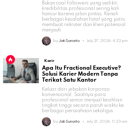
Bukan soal followers yang sedikit,
kredibilitas profesional sering kali
hancur karena jalan pintas. Kenali
berbagai kesalahan fatal yang justru
membuat rekruter dan klien potensial
menjauh.
by
Jati Sunarto
July 27, 2026, 4:32 pm
Karir
Apa Itu Fractional Executive?
Solusi Karier Modern Tanpa
Terikat Satu Kantor
Keluar dari jebakan korporasi
konvensional. Saatnya para
profesional senior menjual keahlian
tingkat tinggi secara paruh waktu ke
berbagai perusahaan sekaligus.
by
Jati Sunarto
July 21, 2026, 11:23 am