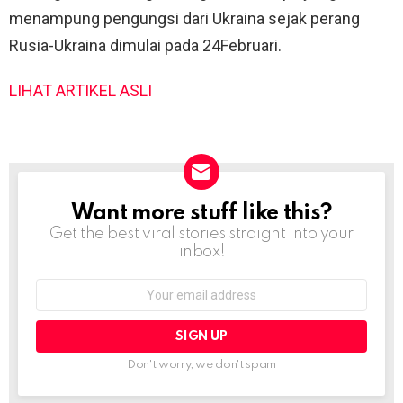
menampung pengungsi dari Ukraina sejak perang
Rusia-Ukraina dimulai pada 24Februari.
LIHAT ARTIKEL ASLI
Want more stuff like this?
NEWSLETTER
Get the best viral stories straight into your
inbox!
Email
address:
Don't worry, we don't spam