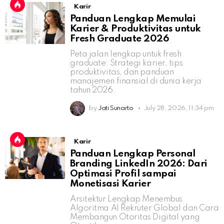
Karir
Panduan Lengkap Memulai
Karier & Produktivitas untuk
Fresh Graduate 2026
Peta jalan lengkap untuk fresh
graduate: Strategi karier, tips
produktivitas, dan panduan
manajemen finansial di dunia kerja
tahun 2026.
by
Jati Sunarto
July 28, 2026, 11:34 pm
Karir
Panduan Lengkap Personal
Branding LinkedIn 2026: Dari
Optimasi Profil sampai
Monetisasi Karier
Arsitektur Lengkap Menembus
Algoritma AI Rekruter Global dan Cara
Membangun Otoritas Digital yang