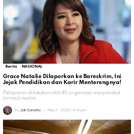
Berita
NASIONAL
Grace Natalie Dilaporkan ke Bareskrim, Ini
Jejak Pendidikan dan Karir Menterengnya!
Pelaporan dilakukan oleh 40 organisasi masyarakat
(ormas) muslim
by
Jati Sunarto
May 7, 2026, 4:14 pm