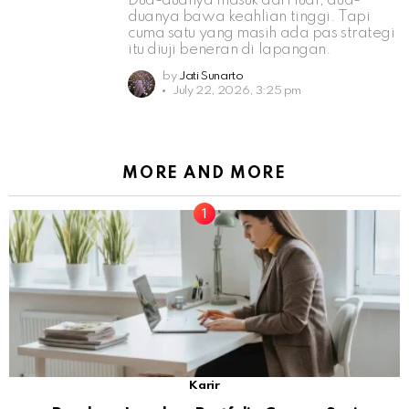
Dua-duanya masuk dari luar, dua-
duanya bawa keahlian tinggi. Tapi
cuma satu yang masih ada pas strategi
itu diuji beneran di lapangan.
by
Jati Sunarto
July 22, 2026, 3:25 pm
MORE AND MORE
Karir