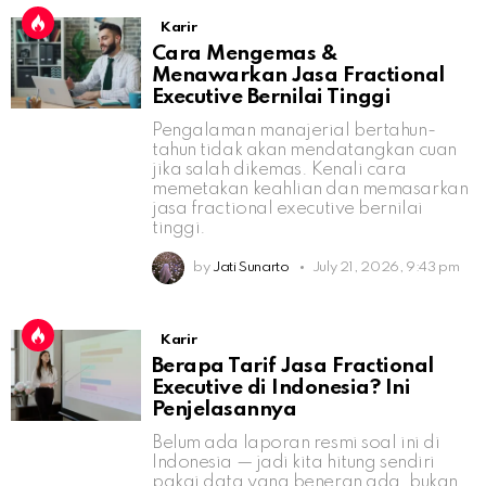
Karir
Cara Mengemas &
Menawarkan Jasa Fractional
Executive Bernilai Tinggi
Pengalaman manajerial bertahun-
tahun tidak akan mendatangkan cuan
jika salah dikemas. Kenali cara
memetakan keahlian dan memasarkan
jasa fractional executive bernilai
tinggi.
by
Jati Sunarto
July 21, 2026, 9:43 pm
Karir
Berapa Tarif Jasa Fractional
Executive di Indonesia? Ini
Penjelasannya
Belum ada laporan resmi soal ini di
Indonesia — jadi kita hitung sendiri
pakai data yang beneran ada, bukan