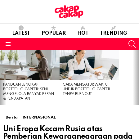
LATEST
POPULAR
HOT
TRENDING
S
Menu
LATEST
STORIES
PANDUAN LENGKAP
CARA MENGATUR WAKTU
PORTFOLIO CAREER: SENI
UNTUK PORTFOLIO CAREER
MENGELOLA BANYAK PERAN
TANPA BURNOUT
& PENDAPATAN
Berita
INTERNASIONAL
Uni Eropa Kecam Rusia atas
Pemberian Kewarganegaraan pada