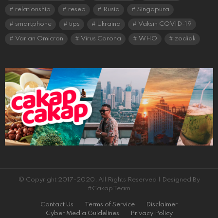
relationship
resep
Rusia
Singapura
smartphone
tips
Ukraina
Vaksin COVID-19
Varian Omicron
Virus Corona
WHO
zodiak
© Copyright 2017-2020, All Rights Reserved | Designed By
#CakapTeam
Contact Us
Terms of Service
Disclaimer
Cyber Media Guidelines
Privacy Policy