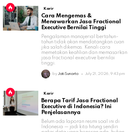
Karir
Cara Mengemas &
Menawarkan Jasa Fractional
Executive Bernilai Tinggi
Pengalaman manajerial bertahun-
tahun tidak akan mendatangkan cuan
jika salah dikemas. Kenali cara
memetakan keahlian dan memasarkan
jasa fractional executive bernilai
tinggi.
by
Jati Sunarto
July 21, 2026, 9:43 pm
Karir
Berapa Tarif Jasa Fractional
Executive di Indonesia? Ini
Penjelasannya
Belum ada laporan resmi soal ini di
Indonesia — jadi kita hitung sendiri