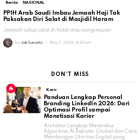
Berita
NASIONAL
PPIH Arab Saudi Imbau Jemaah Haji Tak
Paksakan Diri Salat di Masjidil Haram
Jemaah cukup salat di hotel atau penginapan
by
Jati Sunarto
May 7, 2026, 8:33 am
DON'T MISS
Karir
Panduan Lengkap Personal
Branding LinkedIn 2026: Dari
Optimasi Profil sampai
Monetisasi Karier
Arsitektur Lengkap Menembus
Algoritma AI Rekruter Global dan Cara
Membangun Otoritas Digital yang