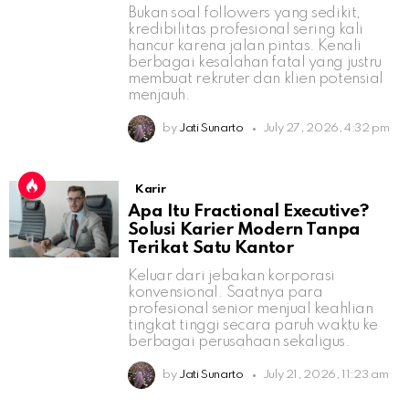
Bukan soal followers yang sedikit,
kredibilitas profesional sering kali
hancur karena jalan pintas. Kenali
berbagai kesalahan fatal yang justru
membuat rekruter dan klien potensial
menjauh.
by
Jati Sunarto
July 27, 2026, 4:32 pm
Karir
Apa Itu Fractional Executive?
Solusi Karier Modern Tanpa
Terikat Satu Kantor
Keluar dari jebakan korporasi
konvensional. Saatnya para
profesional senior menjual keahlian
tingkat tinggi secara paruh waktu ke
berbagai perusahaan sekaligus.
by
Jati Sunarto
July 21, 2026, 11:23 am