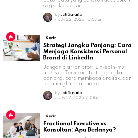
pakai data yang beneran ada, bukan
angka karangan.
by
Jati Sunarto
July 22, 2026, 10:53 am
Karir
Strategi Jangka Panjang: Cara
Menjaga Konsistensi Personal
Brand di LinkedIn
Jangan biarkan profil LinkedIn-mu
mati suri. Temukan strategi jangka
panjang, cara membaca analitik, dan
tips menghindari burnout.
by
Jati Sunarto
July 27, 2026, 5:08 pm
Karir
Fractional Executive vs
Konsultan: Apa Bedanya?