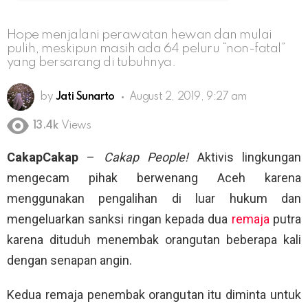
Hope menjalani perawatan hewan dan mulai
pulih, meskipun masih ada 64 peluru “non-fatal”
yang bersarang di tubuhnya.
by
Jati Sunarto
August 2, 2019, 9:27 am
13.4k
Views
CakapCakap
–
Cakap People!
Aktivis lingkungan
mengecam pihak berwenang Aceh karena
menggunakan pengalihan di luar hukum dan
mengeluarkan sanksi ringan kepada dua
remaja
putra
karena dituduh menembak orangutan beberapa kali
dengan senapan angin.
Kedua remaja penembak orangutan itu diminta untuk