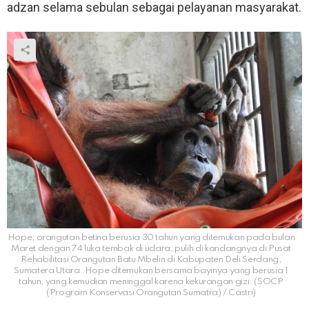
adzan selama sebulan sebagai pelayanan masyarakat.
Hope, orangutan betina berusia 30 tahun yang ditemukan pada bulan
Maret dengan 74 luka tembak di udara, pulih di kandangnya di Pusat
Rehabilitasi Orangutan Batu Mbelin di Kabupaten Deli Serdang,
Sumatera Utara. Hope ditemukan bersama bayinya yang berusia 1
tahun, yang kemudian meninggal karena kekurangan gizi. (SOCP
(Program Konservasi Orangutan Sumatra) / Castri)