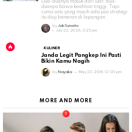
Dua-duanya masuk dari luar, dua-
duanya bawa keahlian tinggi. Tapi
cuma satu yang masih ada pas strategi
itu diuji beneran di lapangan.
by
Jati Sunarto
July 22, 2026, 3:25 pm
KULINER
Janda Legit Pangkep Ini Pasti
Bikin Kamu Nagih
by
Nayaka
May 23, 2018, 12:00 pm
MORE AND MORE