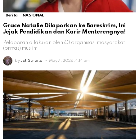
Berita
NASIONAL
Grace Natalie Dilaporkan ke Bareskrim, Ini
Jejak Pendidikan dan Karir Menterengnya!
Pelaporan dilakukan oleh 40 organisasi masyarakat
(ormas) muslim
by
Jati Sunarto
May 7, 2026, 4:14 pm