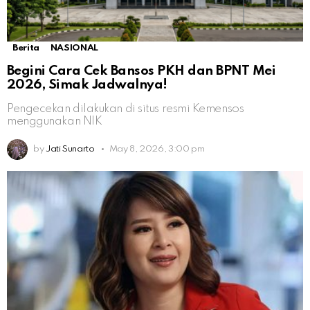
Berita
NASIONAL
Begini Cara Cek Bansos PKH dan BPNT Mei
2026, Simak Jadwalnya!
Pengecekan dilakukan di situs resmi Kemensos
menggunakan NIK
by
Jati Sunarto
May 8, 2026, 3:00 pm