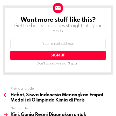
Want more stuff like this?
NEWSLETTER
Get the best viral stories straight into your
inbox!
Email
address:
Don't worry, we don't spam
Previous article
See
more
Hebat, Siswa Indonesia Menangkan Empat
Medali di Olimpiade Kimia di Paris
Next article
Kini, Ganja Resmi Digunakan untuk