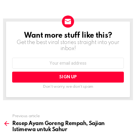
Want more stuff like this?
NEWSLETTER
Get the best viral stories straight into your
inbox!
Email
address:
Don't worry, we don't spam
Previous article
See
more
Resep Ayam Goreng Rempah, Sajian
Istimewa untuk Sahur