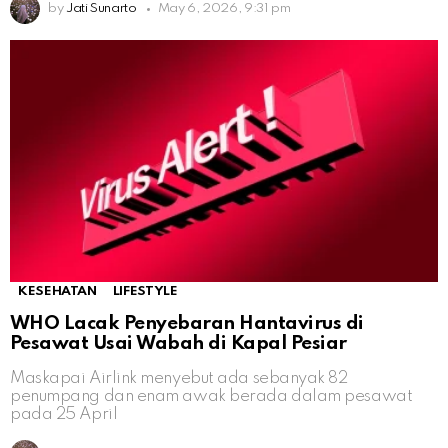
by
Jati Sunarto
May 6, 2026, 9:31 pm
KESEHATAN
LIFESTYLE
WHO Lacak Penyebaran Hantavirus di
Pesawat Usai Wabah di Kapal Pesiar
Maskapai Airlink menyebut ada sebanyak 82
penumpang dan enam awak berada dalam pesawat
pada 25 April