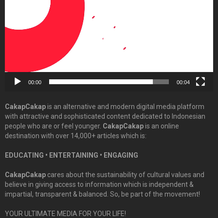
00:00
00:04
CakapCakap
is an alternative and modern digital media platform
with attractive and sophisticated content dedicated to Indonesian
people who are or feel younger.
CakapCakap
is an online
destination with over 14,000+ articles which is:
EDUCATING • ENTERTAINING • ENGAGING
CakapCakap
cares about the sustainability of cultural values and
believe in giving access to information which is independent &
impartial, transparent & balanced. So, be part of the movement!
YOUR ULTIMATE MEDIA FOR YOUR LIFE!