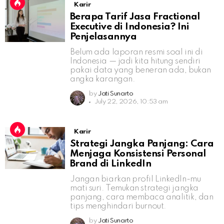
Karir
Berapa Tarif Jasa Fractional
Executive di Indonesia? Ini
Penjelasannya
Belum ada laporan resmi soal ini di
Indonesia — jadi kita hitung sendiri
pakai data yang beneran ada, bukan
angka karangan.
by
Jati Sunarto
July 22, 2026, 10:53 am
Karir
Strategi Jangka Panjang: Cara
Menjaga Konsistensi Personal
Brand di LinkedIn
Jangan biarkan profil LinkedIn-mu
mati suri. Temukan strategi jangka
panjang, cara membaca analitik, dan
tips menghindari burnout.
by
Jati Sunarto