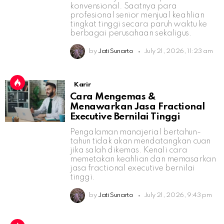
konvensional. Saatnya para
profesional senior menjual keahlian
tingkat tinggi secara paruh waktu ke
berbagai perusahaan sekaligus.
by
Jati Sunarto
July 21, 2026, 11:23 am
Karir
Cara Mengemas &
Menawarkan Jasa Fractional
Executive Bernilai Tinggi
Pengalaman manajerial bertahun-
tahun tidak akan mendatangkan cuan
jika salah dikemas. Kenali cara
memetakan keahlian dan memasarkan
jasa fractional executive bernilai
tinggi.
by
Jati Sunarto
July 21, 2026, 9:43 pm