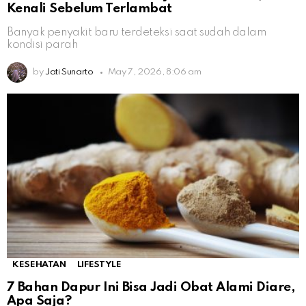
Kenali Sebelum Terlambat
Banyak penyakit baru terdeteksi saat sudah dalam
kondisi parah
by
Jati Sunarto
May 7, 2026, 8:06 am
KESEHATAN
LIFESTYLE
7 Bahan Dapur Ini Bisa Jadi Obat Alami Diare,
Apa Saja?