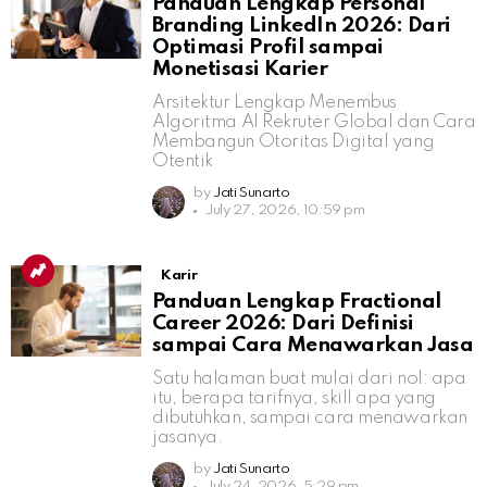
Panduan Lengkap Personal
Branding LinkedIn 2026: Dari
Optimasi Profil sampai
Monetisasi Karier
Arsitektur Lengkap Menembus
Algoritma AI Rekruter Global dan Cara
Membangun Otoritas Digital yang
Otentik
by
Jati Sunarto
July 27, 2026, 10:59 pm
Karir
Panduan Lengkap Fractional
Career 2026: Dari Definisi
sampai Cara Menawarkan Jasa
Satu halaman buat mulai dari nol: apa
itu, berapa tarifnya, skill apa yang
dibutuhkan, sampai cara menawarkan
jasanya.
by
Jati Sunarto
July 24, 2026, 5:29 pm