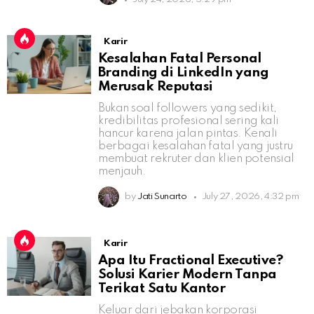
Karir
Kesalahan Fatal Personal
Branding di LinkedIn yang
Merusak Reputasi
Bukan soal followers yang sedikit,
kredibilitas profesional sering kali
hancur karena jalan pintas. Kenali
berbagai kesalahan fatal yang justru
membuat rekruter dan klien potensial
menjauh.
by
Jati Sunarto
July 27, 2026, 4:32 pm
Karir
Apa Itu Fractional Executive?
Solusi Karier Modern Tanpa
Terikat Satu Kantor
Keluar dari jebakan korporasi