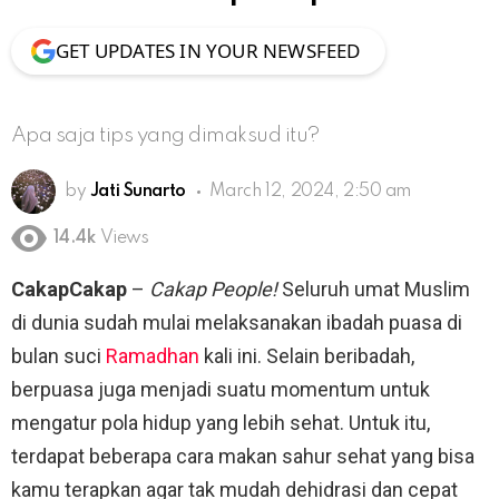
GET UPDATES IN YOUR NEWSFEED
Apa saja tips yang dimaksud itu?
by
Jati Sunarto
March 12, 2024, 2:50 am
14.4k
Views
CakapCakap
–
Cakap People!
Seluruh umat Muslim
di dunia sudah mulai melaksanakan ibadah puasa di
bulan suci
Ramadhan
kali ini. Selain beribadah,
berpuasa juga menjadi suatu momentum untuk
mengatur pola hidup yang lebih sehat. Untuk itu,
terdapat beberapa cara makan sahur sehat yang bisa
kamu terapkan agar tak mudah dehidrasi dan cepat