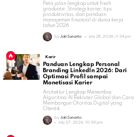
Peta jalan lengkap untuk fresh
graduate: Strategi karier, tips
produktivitas, dan panduan
manajemen finansial di dunia kerja
tahun 2026.
by
Jati Sunarto
July 28, 2026, 11:34 pm
Karir
Panduan Lengkap Personal
Branding LinkedIn 2026: Dari
Optimasi Profil sampai
Monetisasi Karier
Arsitektur Lengkap Menembus
Algoritma AI Rekruter Global dan Cara
Membangun Otoritas Digital yang
Otentik
by
Jati Sunarto
July 27, 2026, 10:59 pm