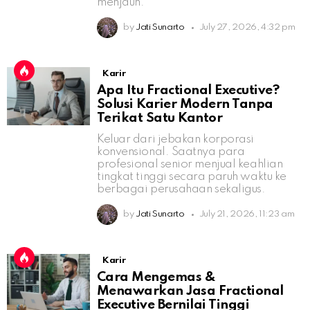
menjauh.
by
Jati Sunarto
July 27, 2026, 4:32 pm
Karir
Apa Itu Fractional Executive?
Solusi Karier Modern Tanpa
Terikat Satu Kantor
Keluar dari jebakan korporasi
konvensional. Saatnya para
profesional senior menjual keahlian
tingkat tinggi secara paruh waktu ke
berbagai perusahaan sekaligus.
by
Jati Sunarto
July 21, 2026, 11:23 am
Karir
Cara Mengemas &
Menawarkan Jasa Fractional
Executive Bernilai Tinggi