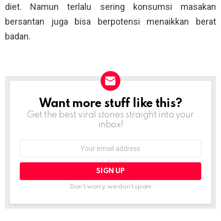
diet. Namun terlalu sering konsumsi masakan
bersantan juga bisa berpotensi menaikkan berat
badan.
Want more stuff like this?
NEWSLETTER
Get the best viral stories straight into your
inbox!
Email
address:
Don't worry, we don't spam