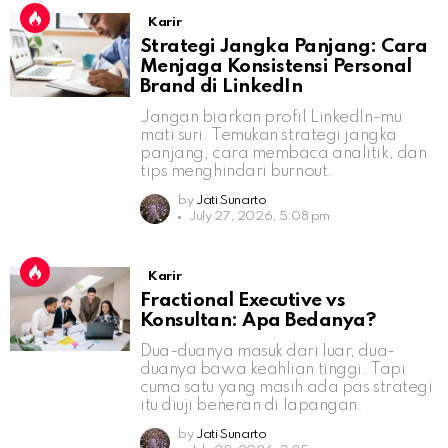
Karir
Strategi Jangka Panjang: Cara
Menjaga Konsistensi Personal
Brand di LinkedIn
Jangan biarkan profil LinkedIn-mu
mati suri. Temukan strategi jangka
panjang, cara membaca analitik, dan
tips menghindari burnout.
by
Jati Sunarto
July 27, 2026, 5:08 pm
Karir
Fractional Executive vs
Konsultan: Apa Bedanya?
Dua-duanya masuk dari luar, dua-
duanya bawa keahlian tinggi. Tapi
cuma satu yang masih ada pas strategi
itu diuji beneran di lapangan.
by
Jati Sunarto