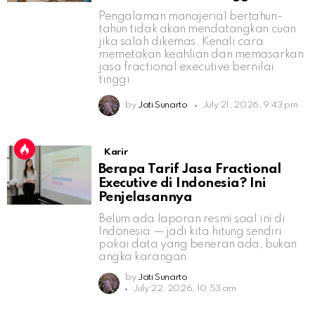
Pengalaman manajerial bertahun-
tahun tidak akan mendatangkan cuan
jika salah dikemas. Kenali cara
memetakan keahlian dan memasarkan
jasa fractional executive bernilai
tinggi.
by
Jati Sunarto
July 21, 2026, 9:43 pm
Karir
Berapa Tarif Jasa Fractional
Executive di Indonesia? Ini
Penjelasannya
Belum ada laporan resmi soal ini di
Indonesia — jadi kita hitung sendiri
pakai data yang beneran ada, bukan
angka karangan.
by
Jati Sunarto
July 22, 2026, 10:53 am