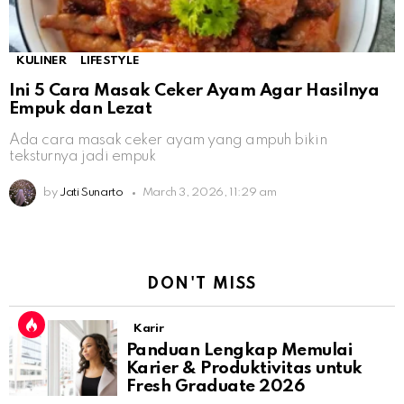
KULINER
LIFESTYLE
Ini 5 Cara Masak Ceker Ayam Agar Hasilnya
Empuk dan Lezat
Ada cara masak ceker ayam yang ampuh bikin
teksturnya jadi empuk
by
Jati Sunarto
March 3, 2026, 11:29 am
DON'T MISS
Karir
Panduan Lengkap Memulai
Karier & Produktivitas untuk
Fresh Graduate 2026