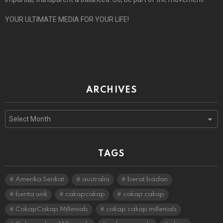
YOUR ULTIMATE MEDIA FOR YOUR LIFE!
ARCHIVES
Archives
TAGS
Amerika Serikat
australia
berat badan
berita unik
cakapcakap
cakap cakap
CakapCakap Millenials
cakap cakap millenials