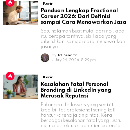
Karir
Panduan Lengkap Fractional
Career 2026: Dari Definisi
sampai Cara Menawarkan Jasa
Satu halaman buat mulai dari nol: apa
itu, berapa tarifnya, skill apa yang
dibutuhkan, sampai cara menawarkan
jasanya.
by
Jati Sunarto
July 24, 2026, 5:29 pm
Karir
Kesalahan Fatal Personal
Branding di LinkedIn yang
Merusak Reputasi
Bukan soal followers yang sedikit,
kredibilitas profesional sering kali
hancur karena jalan pintas. Kenali
berbagai kesalahan fatal yang justru
membuat rekruter dan klien potensial