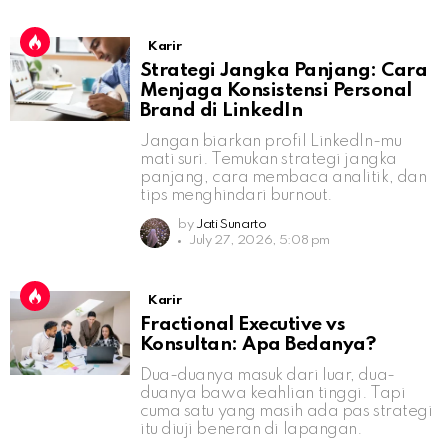
Karir
Strategi Jangka Panjang: Cara
Menjaga Konsistensi Personal
Brand di LinkedIn
Jangan biarkan profil LinkedIn-mu
mati suri. Temukan strategi jangka
panjang, cara membaca analitik, dan
tips menghindari burnout.
by
Jati Sunarto
July 27, 2026, 5:08 pm
Karir
Fractional Executive vs
Konsultan: Apa Bedanya?
Dua-duanya masuk dari luar, dua-
duanya bawa keahlian tinggi. Tapi
cuma satu yang masih ada pas strategi
itu diuji beneran di lapangan.