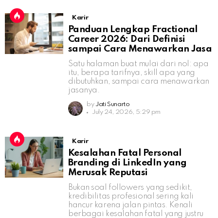
Karir
Panduan Lengkap Fractional
Career 2026: Dari Definisi
sampai Cara Menawarkan Jasa
Satu halaman buat mulai dari nol: apa
itu, berapa tarifnya, skill apa yang
dibutuhkan, sampai cara menawarkan
jasanya.
by
Jati Sunarto
July 24, 2026, 5:29 pm
Karir
Kesalahan Fatal Personal
Branding di LinkedIn yang
Merusak Reputasi
Bukan soal followers yang sedikit,
kredibilitas profesional sering kali
hancur karena jalan pintas. Kenali
berbagai kesalahan fatal yang justru