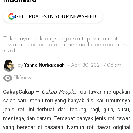
Indonesia
GET UPDATES IN YOUR NEWSFEED
Tak hanya enak langsung disantap, varian roti
tawar ini juga pas diolah menjadi beberapa menu
lezat
by
Yanita Nurhasanah
April 30, 2021, 7:06 am
11k
Views
CakapCakap –
Cakap People,
roti tawar merupakan
salah satu menu roti yang banyak disukai. Umumnya
jenis roti ini terbuat dari tepung, ragi, gula, susu,
mentega, dan garam. Terdapat banyak jenis roti tawar
yang beredar di pasaran. Namun roti tawar original