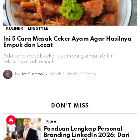
KULINER
LIFESTYLE
Ini 5 Cara Masak Ceker Ayam Agar Hasilnya
Empuk dan Lezat
Ada cara masak ceker ayam yang ampuh bikin
teksturnya jadi empuk
by
Jati Sunarto
March 3, 2026, 11:29 am
DON'T MISS
Karir
Panduan Lengkap Personal
Branding LinkedIn 2026: Dari