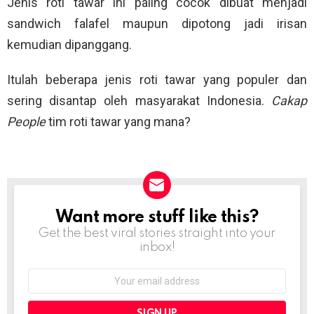
Jenis roti tawar ini paling cocok dibuat menjadi
sandwich falafel maupun dipotong jadi irisan
kemudian dipanggang.
Itulah beberapa jenis roti tawar yang populer dan
sering disantap oleh masyarakat Indonesia.
Cakap
People
tim roti tawar yang mana?
Want more stuff like this?
NEWSLETTER
Get the best viral stories straight into your
inbox!
Email
address: