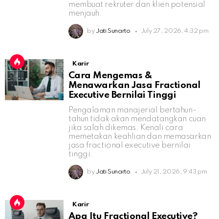
membuat rekruter dan klien potensial
menjauh.
by
Jati Sunarto
July 27, 2026, 4:32 pm
Karir
Cara Mengemas &
Menawarkan Jasa Fractional
Executive Bernilai Tinggi
Pengalaman manajerial bertahun-
tahun tidak akan mendatangkan cuan
jika salah dikemas. Kenali cara
memetakan keahlian dan memasarkan
jasa fractional executive bernilai
tinggi.
by
Jati Sunarto
July 21, 2026, 9:43 pm
Karir
Apa Itu Fractional Executive?