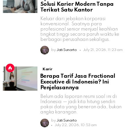
Solusi Karier Modern Tanpa
Terikat Satu Kantor
Keluar dari jebakan korporasi
konvensional. Saatnya para
profesional senior menjual keahlian
tingkat tinggi secara paruh waktu ke
berbagai perusahaan sekaligus.
by
Jati Sunarto
July 21, 2026, 11:23 am
Karir
Berapa Tarif Jasa Fractional
Executive di Indonesia? Ini
Penjelasannya
Belum ada laporan resmi soal ini di
Indonesia — jadi kita hitung sendiri
pakai data yang beneran ada, bukan
angka karangan.
by
Jati Sunarto
July 22, 2026, 10:53 am