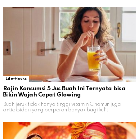
Life-Hacks
Rajin Konsumsi 5 Jus Buah Ini Ternyata bisa
Bikin Wajah Cepat Glowing
Buah jeruk tidak hanya tinggi vitamin C namun juga
antioksidan yang berperan banyak bagi kulit