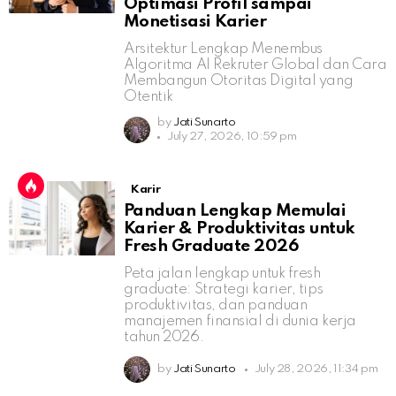
Optimasi Profil sampai
Monetisasi Karier
Arsitektur Lengkap Menembus
Algoritma AI Rekruter Global dan Cara
Membangun Otoritas Digital yang
Otentik
by
Jati Sunarto
July 27, 2026, 10:59 pm
Karir
Panduan Lengkap Memulai
Karier & Produktivitas untuk
Fresh Graduate 2026
Peta jalan lengkap untuk fresh
graduate: Strategi karier, tips
produktivitas, dan panduan
manajemen finansial di dunia kerja
tahun 2026.
by
Jati Sunarto
July 28, 2026, 11:34 pm