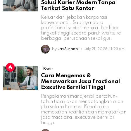
Solusi Karier Modern Tanpa
Terikat Satu Kantor
Keluar dari jebakan korporasi
konvensional. Saatnya para
profesional senior menjual keahlian
tingkat tinggi secara paruh waktu ke
berbagai perusahaan sekaligus.
by
Jati Sunarto
July 21, 2026, 11:23 am
Karir
Cara Mengemas &
Menawarkan Jasa Fractional
Executive Bernilai Tinggi
Pengalaman manajerial bertahun-
tahun tidak akan mendatangkan cuan
jika salah dikemas. Kenali cara
memetakan keahlian dan memasarkan
jasa fractional executive bernilai
tinggi.