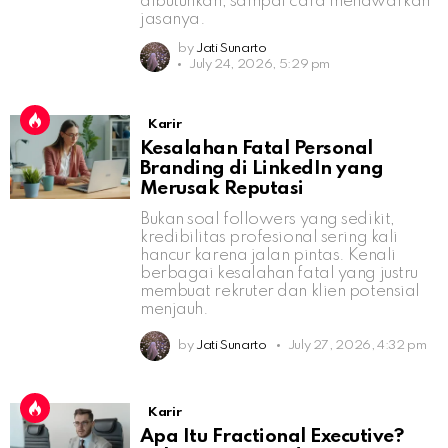
dibutuhkan, sampai cara menawarkan
jasanya.
by
Jati Sunarto
July 24, 2026, 5:29 pm
Karir
Kesalahan Fatal Personal
Branding di LinkedIn yang
Merusak Reputasi
Bukan soal followers yang sedikit,
kredibilitas profesional sering kali
hancur karena jalan pintas. Kenali
berbagai kesalahan fatal yang justru
membuat rekruter dan klien potensial
menjauh.
by
Jati Sunarto
July 27, 2026, 4:32 pm
Karir
Apa Itu Fractional Executive?