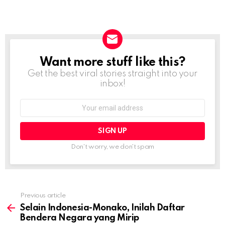
Want more stuff like this?
NEWSLETTER
Get the best viral stories straight into your
inbox!
Email
address:
Don't worry, we don't spam
Previous article
See
more
Selain Indonesia-Monako, Inilah Daftar
Bendera Negara yang Mirip