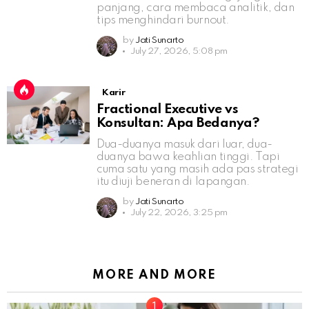
panjang, cara membaca analitik, dan
tips menghindari burnout.
by
Jati Sunarto
July 27, 2026, 5:08 pm
Karir
Fractional Executive vs
Konsultan: Apa Bedanya?
Dua-duanya masuk dari luar, dua-
duanya bawa keahlian tinggi. Tapi
cuma satu yang masih ada pas strategi
itu diuji beneran di lapangan.
by
Jati Sunarto
July 22, 2026, 3:25 pm
MORE AND MORE