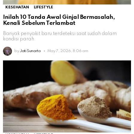
KESEHATAN
LIFESTYLE
Inilah 10 Tanda Awal Ginjal Bermasalah,
Kenali Sebelum Terlambat
Banyak penyakit baru terdeteksi saat sudah dalam
kondisi parah
by
Jati Sunarto
May 7, 2026, 8:06 am