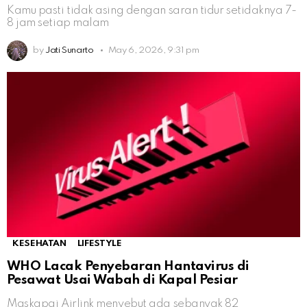
Kamu pasti tidak asing dengan saran tidur setidaknya 7-
8 jam setiap malam
by
Jati Sunarto
May 6, 2026, 9:31 pm
KESEHATAN
LIFESTYLE
WHO Lacak Penyebaran Hantavirus di
Pesawat Usai Wabah di Kapal Pesiar
Maskapai Airlink menyebut ada sebanyak 82