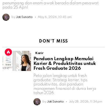
penumpang dan enam awak berada dalam pesawat
pada 25 April
by
Jati Sunarto
May 6, 2026, 10:45 am
DON'T MISS
Karir
Panduan Lengkap Memulai
Karier & Produktivitas untuk
Fresh Graduate 2026
Peta jalan lengkap untuk fresh
graduate: Strategi karier, tips
produktivitas, dan panduan
manajemen finansial di dunia kerja
tahun 2026.
by
Jati Sunarto
July 28, 2026, 11:34 pm