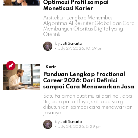
Optimasi Profil sampai
Monetisasi Karier
Arsitektur Lengkap Menembus
Algoritma AI Rekruter Global dan Cara
Membangun Otoritas Digital yang
Otentik
by
Jati Sunarto
July 27, 2026, 10:59 pm
Karir
Panduan Lengkap Fractional
Career 2026: Dari Definisi
sampai Cara Menawarkan Jasa
Satu halaman buat mulai dari nol: apa
itu, berapa tarifnya, skill apa yang
dibutuhkan, sampai cara menawarkan
jasanya.
by
Jati Sunarto
July 24, 2026, 5:29 pm