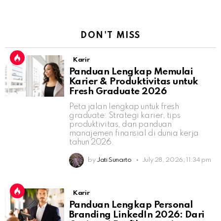
DON'T MISS
Karir
Panduan Lengkap Memulai
Karier & Produktivitas untuk
Fresh Graduate 2026
Peta jalan lengkap untuk fresh
graduate: Strategi karier, tips
produktivitas, dan panduan
manajemen finansial di dunia kerja
tahun 2026.
by
Jati Sunarto
July 28, 2026, 11:34 pm
Karir
Panduan Lengkap Personal
Branding LinkedIn 2026: Dari