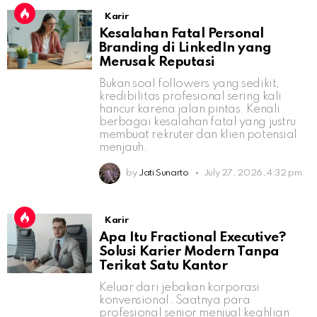
Karir
Kesalahan Fatal Personal
Branding di LinkedIn yang
Merusak Reputasi
Bukan soal followers yang sedikit,
kredibilitas profesional sering kali
hancur karena jalan pintas. Kenali
berbagai kesalahan fatal yang justru
membuat rekruter dan klien potensial
menjauh.
by
Jati Sunarto
July 27, 2026, 4:32 pm
Karir
Apa Itu Fractional Executive?
Solusi Karier Modern Tanpa
Terikat Satu Kantor
Keluar dari jebakan korporasi
konvensional. Saatnya para
profesional senior menjual keahlian