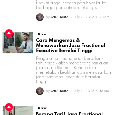
tingkat tinggi secara paruh waktu ke
berbagai perusahaan sekaligus.
by
Jati Sunarto
July 21, 2026, 11:23 am
Karir
Cara Mengemas &
Menawarkan Jasa Fractional
Executive Bernilai Tinggi
Pengalaman manajerial bertahun-
tahun tidak akan mendatangkan cuan
jika salah dikemas. Kenali cara
memetakan keahlian dan memasarkan
jasa fractional executive bernilai
tinggi.
by
Jati Sunarto
July 21, 2026, 9:43 pm
Karir
Berapa Tarif Jasa Fractional