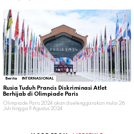
Berita
INTERNASIONAL
Rusia Tuduh Prancis Diskriminasi Atlet
Berhijab di Olimpiade Paris
Olimpiade Paris 2024 akan diselenggarakan mulai 26
Juli hingga 11 Agustus 2024