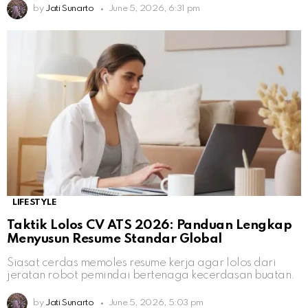
by
Jati Sunarto
June 5, 2026, 6:31 pm
LIFESTYLE
Taktik Lolos CV ATS 2026: Panduan Lengkap
Menyusun Resume Standar Global
Siasat cerdas memoles resume kerja agar lolos dari
jeratan robot pemindai bertenaga kecerdasan buatan.
by
Jati Sunarto
June 5, 2026, 5:03 pm