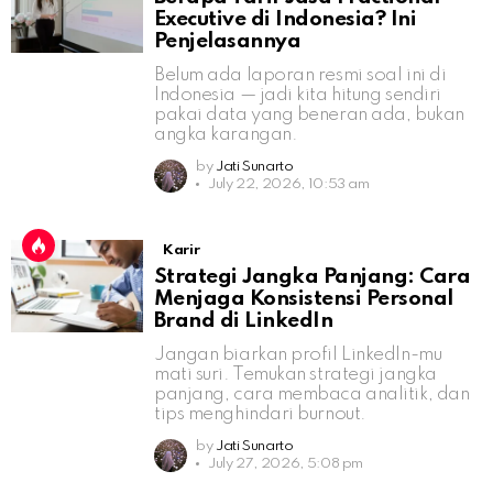
Executive di Indonesia? Ini
Penjelasannya
Belum ada laporan resmi soal ini di
Indonesia — jadi kita hitung sendiri
pakai data yang beneran ada, bukan
angka karangan.
by
Jati Sunarto
July 22, 2026, 10:53 am
Karir
Strategi Jangka Panjang: Cara
Menjaga Konsistensi Personal
Brand di LinkedIn
Jangan biarkan profil LinkedIn-mu
mati suri. Temukan strategi jangka
panjang, cara membaca analitik, dan
tips menghindari burnout.
by
Jati Sunarto
July 27, 2026, 5:08 pm