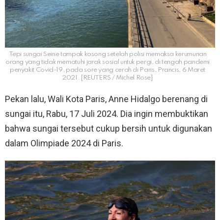
Tepi sungai Seine tampak kosong setelah polisi memaksa kerumunan
orang yang tidak mematuhi jarak sosial untuk pergi, di tengah pandemi
penyakit Covid-19, pada sore yang cerah di Paris, Prancis, 6 Maret
2021. [REUTERS / Michel Rose]
Pekan lalu, Wali Kota Paris, Anne Hidalgo berenang di
sungai itu, Rabu, 17 Juli 2024. Dia ingin membuktikan
bahwa sungai tersebut cukup bersih untuk digunakan
dalam Olimpiade 2024 di Paris.