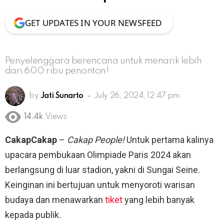
GET UPDATES IN YOUR NEWSFEED
Penyelenggara berencana untuk menarik lebih
dari 600 ribu penonton!
by
Jati Sunarto
July 26, 2024, 12:47 pm
14.4k
Views
CakapCakap
–
Cakap People!
Untuk pertama kalinya
upacara pembukaan Olimpiade Paris 2024 akan
berlangsung di luar stadion, yakni di Sungai Seine.
Keinginan ini bertujuan untuk menyoroti warisan
budaya dan menawarkan
tiket
yang lebih banyak
kepada publik.