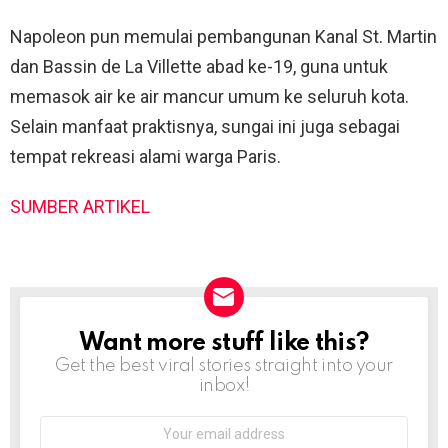
Napoleon pun memulai pembangunan Kanal St. Martin
dan Bassin de La Villette abad ke-19, guna untuk
memasok air ke air mancur umum ke seluruh kota.
Selain manfaat praktisnya, sungai ini juga sebagai
tempat rekreasi alami warga Paris.
SUMBER ARTIKEL
Want more stuff like this?
NEWSLETTER
Get the best viral stories straight into your
inbox!
Email
address: