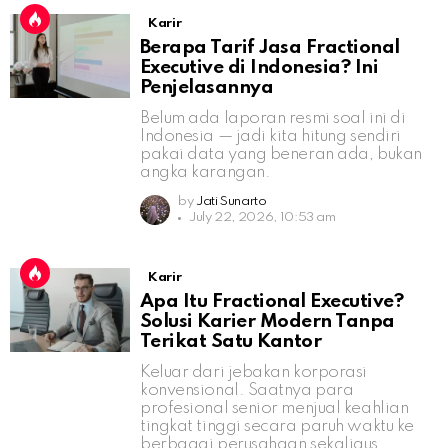
Karir
Berapa Tarif Jasa Fractional
Executive di Indonesia? Ini
Penjelasannya
Belum ada laporan resmi soal ini di
Indonesia — jadi kita hitung sendiri
pakai data yang beneran ada, bukan
angka karangan.
by
Jati Sunarto
July 22, 2026, 10:53 am
Karir
Apa Itu Fractional Executive?
Solusi Karier Modern Tanpa
Terikat Satu Kantor
Keluar dari jebakan korporasi
konvensional. Saatnya para
profesional senior menjual keahlian
tingkat tinggi secara paruh waktu ke
berbagai perusahaan sekaligus.