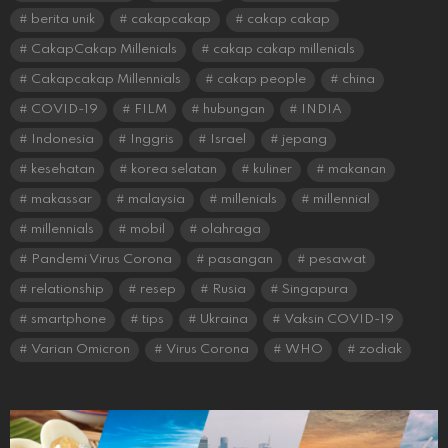
berita unik
cakapcakap
cakap cakap
CakapCakap Millenials
cakap cakap millenials
Cakapcakap Millennials
cakap people
china
COVID-19
FILM
hubungan
INDIA
Indonesia
Inggris
Israel
jepang
kesehatan
korea selatan
kuliner
makanan
makassar
malaysia
millenials
millennial
millennials
mobil
olahraga
Pandemi Virus Corona
pasangan
pesawat
relationship
resep
Rusia
Singapura
smartphone
tips
Ukraina
Vaksin COVID-19
Varian Omicron
Virus Corona
WHO
zodiak