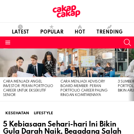
LATEST
POPULAR
HOT
TRENDING
S
Menu
LATEST
STORIES
CARA MENJADI ANGEL
CARA MENJADI ADVISORY
3 SUMBE
INVESTOR: PERAN PORTFOLIO
BOARD MEMBER: PERAN
PORTFOL
CAREER UNTUK EKSEKUTIF
PORTFOLIO CAREER PALING
BIKIN ARU
SENIOR
RINGAN KOMITMENNYA
KESEHATAN
LIFESTYLE
5 Kebiasaan Sehari-hari Ini Bikin
Gula Darah Naik, Begadang Salah