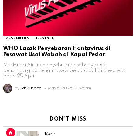
KESEHATAN
LIFESTYLE
WHO Lacak Penyebaran Hantavirus di
Pesawat Usai Wabah di Kapal Pesiar
Maskapai Airlink menyebut ada sebanyak 82
penumpang dan enam awak berada dalam pesawat
pada 25 April
by
Jati Sunarto
May 6, 2026, 10:45 am
DON'T MISS
Karir