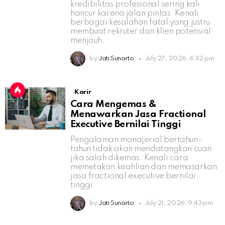
kredibilitas profesional sering kali
hancur karena jalan pintas. Kenali
berbagai kesalahan fatal yang justru
membuat rekruter dan klien potensial
menjauh.
by
Jati Sunarto
July 27, 2026, 4:32 pm
Karir
Cara Mengemas &
Menawarkan Jasa Fractional
Executive Bernilai Tinggi
Pengalaman manajerial bertahun-
tahun tidak akan mendatangkan cuan
jika salah dikemas. Kenali cara
memetakan keahlian dan memasarkan
jasa fractional executive bernilai
tinggi.
by
Jati Sunarto
July 21, 2026, 9:43 pm