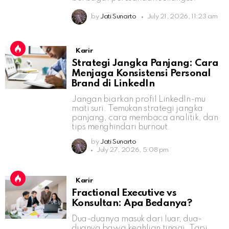
by
Jati Sunarto
July 21, 2026, 11:23 am
Karir
Strategi Jangka Panjang: Cara
Menjaga Konsistensi Personal
Brand di LinkedIn
Jangan biarkan profil LinkedIn-mu
mati suri. Temukan strategi jangka
panjang, cara membaca analitik, dan
tips menghindari burnout.
by
Jati Sunarto
July 27, 2026, 5:08 pm
Karir
Fractional Executive vs
Konsultan: Apa Bedanya?
Dua-duanya masuk dari luar, dua-
duanya bawa keahlian tinggi. Tapi