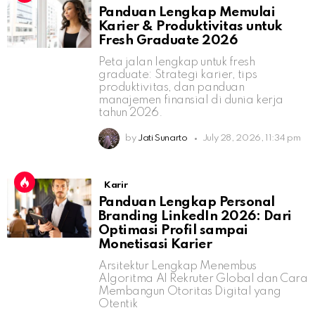
Panduan Lengkap Memulai
Karier & Produktivitas untuk
Fresh Graduate 2026
Peta jalan lengkap untuk fresh
graduate: Strategi karier, tips
produktivitas, dan panduan
manajemen finansial di dunia kerja
tahun 2026.
by
Jati Sunarto
July 28, 2026, 11:34 pm
Karir
Panduan Lengkap Personal
Branding LinkedIn 2026: Dari
Optimasi Profil sampai
Monetisasi Karier
Arsitektur Lengkap Menembus
Algoritma AI Rekruter Global dan Cara
Membangun Otoritas Digital yang
Otentik