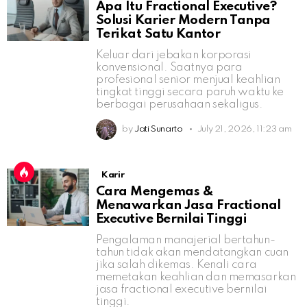
Apa Itu Fractional Executive?
Solusi Karier Modern Tanpa
Terikat Satu Kantor
Keluar dari jebakan korporasi
konvensional. Saatnya para
profesional senior menjual keahlian
tingkat tinggi secara paruh waktu ke
berbagai perusahaan sekaligus.
by
Jati Sunarto
July 21, 2026, 11:23 am
Karir
Cara Mengemas &
Menawarkan Jasa Fractional
Executive Bernilai Tinggi
Pengalaman manajerial bertahun-
tahun tidak akan mendatangkan cuan
jika salah dikemas. Kenali cara
memetakan keahlian dan memasarkan
jasa fractional executive bernilai
tinggi.