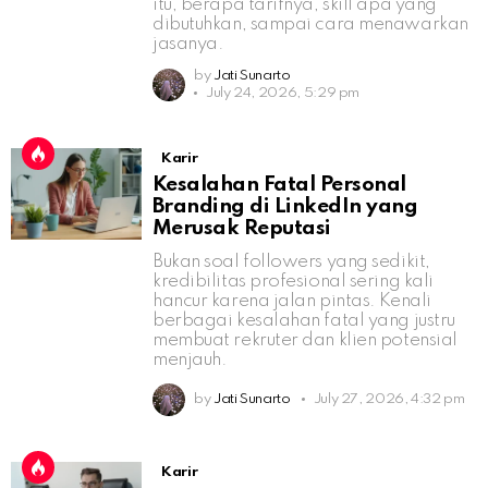
itu, berapa tarifnya, skill apa yang
dibutuhkan, sampai cara menawarkan
jasanya.
by
Jati Sunarto
July 24, 2026, 5:29 pm
Karir
Kesalahan Fatal Personal
Branding di LinkedIn yang
Merusak Reputasi
Bukan soal followers yang sedikit,
kredibilitas profesional sering kali
hancur karena jalan pintas. Kenali
berbagai kesalahan fatal yang justru
membuat rekruter dan klien potensial
menjauh.
by
Jati Sunarto
July 27, 2026, 4:32 pm
Karir