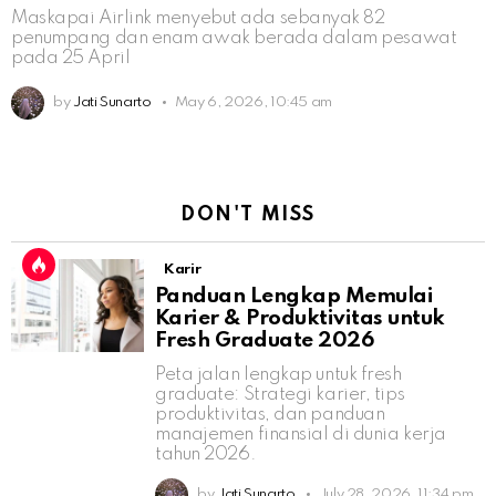
Maskapai Airlink menyebut ada sebanyak 82
penumpang dan enam awak berada dalam pesawat
pada 25 April
by
Jati Sunarto
May 6, 2026, 10:45 am
DON'T MISS
Karir
Panduan Lengkap Memulai
Karier & Produktivitas untuk
Fresh Graduate 2026
Peta jalan lengkap untuk fresh
graduate: Strategi karier, tips
produktivitas, dan panduan
manajemen finansial di dunia kerja
tahun 2026.
by
Jati Sunarto
July 28, 2026, 11:34 pm