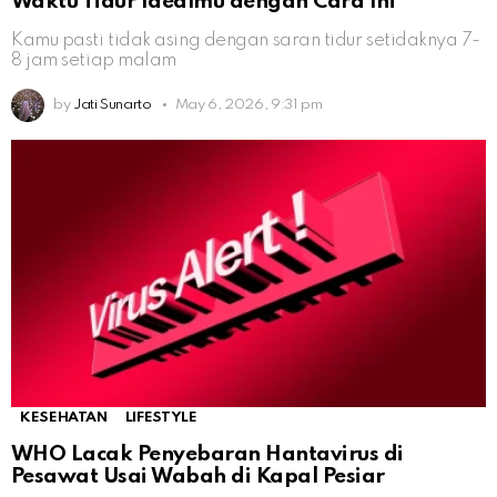
Waktu Tidur Idealmu dengan Cara Ini
Kamu pasti tidak asing dengan saran tidur setidaknya 7-
8 jam setiap malam
by
Jati Sunarto
May 6, 2026, 9:31 pm
KESEHATAN
LIFESTYLE
WHO Lacak Penyebaran Hantavirus di
Pesawat Usai Wabah di Kapal Pesiar