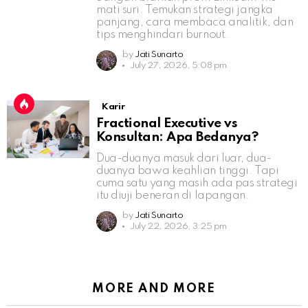
mati suri. Temukan strategi jangka
panjang, cara membaca analitik, dan
tips menghindari burnout.
by
Jati Sunarto
July 27, 2026, 5:08 pm
Karir
Fractional Executive vs
Konsultan: Apa Bedanya?
Dua-duanya masuk dari luar, dua-
duanya bawa keahlian tinggi. Tapi
cuma satu yang masih ada pas strategi
itu diuji beneran di lapangan.
by
Jati Sunarto
July 22, 2026, 3:25 pm
MORE AND MORE