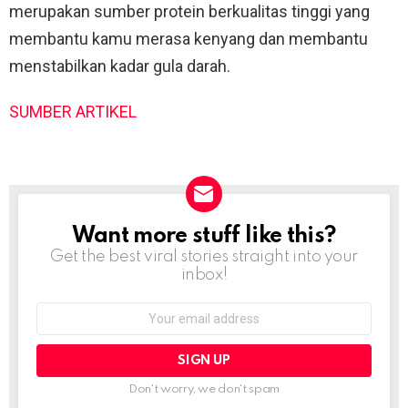
merupakan sumber protein berkualitas tinggi yang
membantu kamu merasa kenyang dan membantu
menstabilkan kadar gula darah.
SUMBER ARTIKEL
Want more stuff like this?
NEWSLETTER
Get the best viral stories straight into your
inbox!
Email
address:
Don't worry, we don't spam