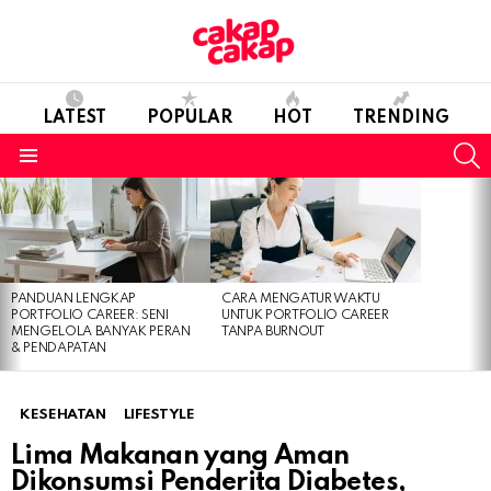
LATEST
POPULAR
HOT
TRENDING
S
Menu
LATEST
STORIES
PANDUAN LENGKAP
CARA MENGATUR WAKTU
PORTFOLIO CAREER: SENI
UNTUK PORTFOLIO CAREER
MENGELOLA BANYAK PERAN
TANPA BURNOUT
& PENDAPATAN
KESEHATAN
LIFESTYLE
Lima Makanan yang Aman
Dikonsumsi Penderita Diabetes,