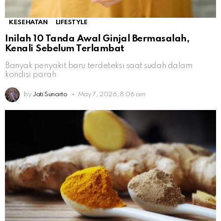
KESEHATAN
LIFESTYLE
Inilah 10 Tanda Awal Ginjal Bermasalah,
Kenali Sebelum Terlambat
Banyak penyakit baru terdeteksi saat sudah dalam
kondisi parah
by
Jati Sunarto
May 7, 2026, 8:06 am