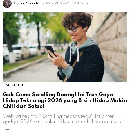
by
Jati Sunarto
May 21, 2026, 12:43 am
SCI-TECH
Gak Cuma Scrolling Doang! Ini Tren Gaya
Hidup Teknologi 2026 yang Bikin Hidup Makin
Chill dan Satset
Weh, capek maki’ scrolling medsos terus? Intip tren
gadget 2026 yang bikin hidup makin chill dan anti-stres!