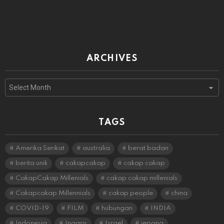
ARCHIVES
Archives
TAGS
Amerika Serikat
australia
berat badan
berita unik
cakapcakap
cakap cakap
CakapCakap Millenials
cakap cakap millenials
Cakapcakap Millennials
cakap people
china
COVID-19
FILM
hubungan
INDIA
Indonesia
Inggris
Israel
jepang