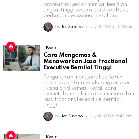
profesional senior menjual keahlian
tingkat tinggi secara paruh waktu ke
berbagai perusahaan sekaligus.
by
Jati Sunarto
July 21, 2026, 11:23 am
Karir
Cara Mengemas &
Menawarkan Jasa Fractional
Executive Bernilai Tinggi
Pengalaman manajerial bertahun-
tahun tidak akan mendatangkan cuan
jika salah dikemas. Kenali cara
memetakan keahlian dan memasarkan
jasa fractional executive bernilai
tinggi.
by
Jati Sunarto
July 21, 2026, 9:43 pm
Karir