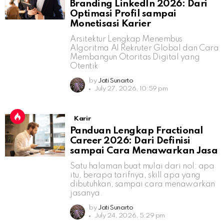
Branding LinkedIn 2026: Dari
Optimasi Profil sampai
Monetisasi Karier
Arsitektur Lengkap Menembus
Algoritma AI Rekruter Global dan Cara
Membangun Otoritas Digital yang
Otentik
by
Jati Sunarto
July 27, 2026, 10:59 pm
Karir
Panduan Lengkap Fractional
Career 2026: Dari Definisi
sampai Cara Menawarkan Jasa
Satu halaman buat mulai dari nol: apa
itu, berapa tarifnya, skill apa yang
dibutuhkan, sampai cara menawarkan
jasanya.
by
Jati Sunarto
July 24, 2026, 5:29 pm