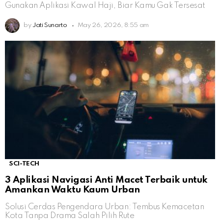
Gunakan Aplikasi Kawal Haji, Biar Kamu Gak Tersesat
by
Jati Sunarto
May 26, 2026, 8:55 am
SCI-TECH
3 Aplikasi Navigasi Anti Macet Terbaik untuk
Amankan Waktu Kaum Urban
Solusi Cerdas Pengendara Urban: Tembus Kemacetan
Kota Tanpa Drama Salah Pilih Rute