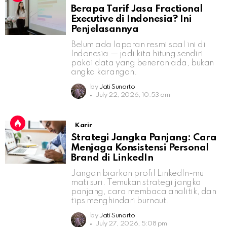
Berapa Tarif Jasa Fractional
Executive di Indonesia? Ini
Penjelasannya
Belum ada laporan resmi soal ini di
Indonesia — jadi kita hitung sendiri
pakai data yang beneran ada, bukan
angka karangan.
by
Jati Sunarto
July 22, 2026, 10:53 am
Karir
Strategi Jangka Panjang: Cara
Menjaga Konsistensi Personal
Brand di LinkedIn
Jangan biarkan profil LinkedIn-mu
mati suri. Temukan strategi jangka
panjang, cara membaca analitik, dan
tips menghindari burnout.
by
Jati Sunarto
July 27, 2026, 5:08 pm