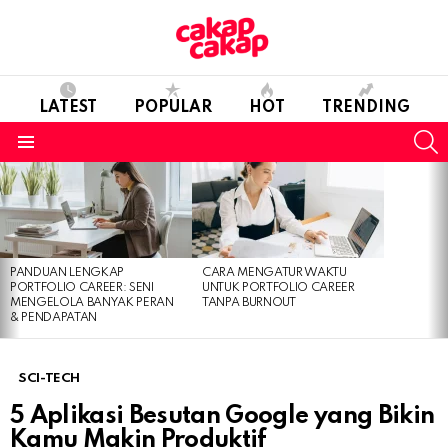
LATEST
POPULAR
HOT
TRENDING
S
Menu
LATEST
STORIES
PANDUAN LENGKAP
CARA MENGATUR WAKTU
PORTFOLIO CAREER: SENI
UNTUK PORTFOLIO CAREER
MENGELOLA BANYAK PERAN
TANPA BURNOUT
& PENDAPATAN
SCI-TECH
5 Aplikasi Besutan Google yang Bikin
Kamu Makin Produktif