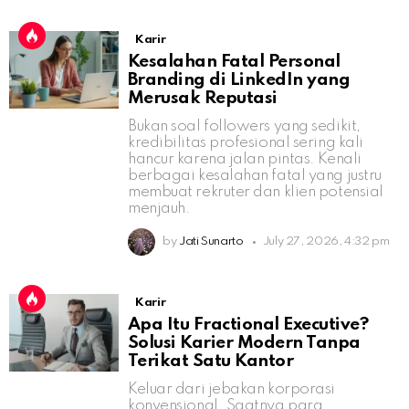
Karir
Kesalahan Fatal Personal
Branding di LinkedIn yang
Merusak Reputasi
Bukan soal followers yang sedikit,
kredibilitas profesional sering kali
hancur karena jalan pintas. Kenali
berbagai kesalahan fatal yang justru
membuat rekruter dan klien potensial
menjauh.
by
Jati Sunarto
July 27, 2026, 4:32 pm
Karir
Apa Itu Fractional Executive?
Solusi Karier Modern Tanpa
Terikat Satu Kantor
Keluar dari jebakan korporasi
konvensional. Saatnya para