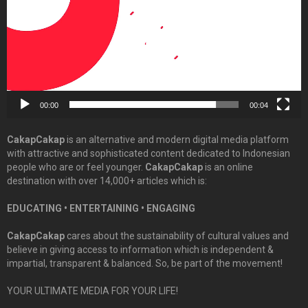
00:00
00:04
CakapCakap
is an alternative and modern digital media platform
with attractive and sophisticated content dedicated to Indonesian
people who are or feel younger.
CakapCakap
is an online
destination with over 14,000+ articles which is:
EDUCATING • ENTERTAINING • ENGAGING
CakapCakap
cares about the sustainability of cultural values and
believe in giving access to information which is independent &
impartial, transparent & balanced. So, be part of the movement!
YOUR ULTIMATE MEDIA FOR YOUR LIFE!