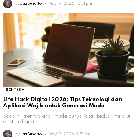
by
Jati Sunarto
May 19, 2026, 10:31 pm
SCI-TECH
Life Hack Digital 2026: Tips Teknologi dan
Aplikasi Wajib untuk Generasi Muda
Saat ini, trennya anak muda punya “otak kedua” melalui
asisten digital
by
Jati Sunarto
May 13, 2026, 9:51 pm