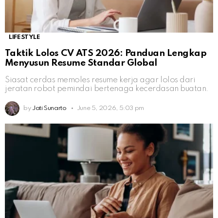
LIFESTYLE
Taktik Lolos CV ATS 2026: Panduan Lengkap
Menyusun Resume Standar Global
Siasat cerdas memoles resume kerja agar lolos dari
jeratan robot pemindai bertenaga kecerdasan buatan.
by
Jati Sunarto
June 5, 2026, 5:03 pm