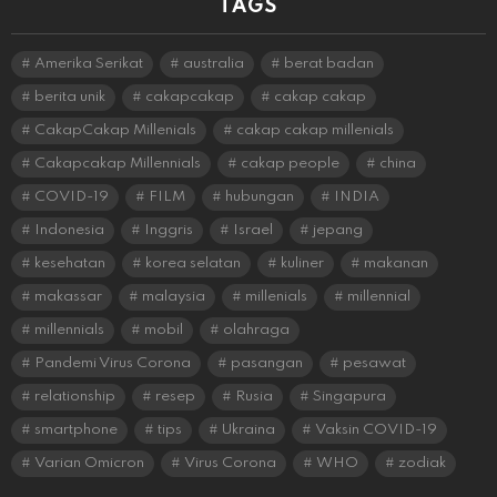
TAGS
Amerika Serikat
australia
berat badan
berita unik
cakapcakap
cakap cakap
CakapCakap Millenials
cakap cakap millenials
Cakapcakap Millennials
cakap people
china
COVID-19
FILM
hubungan
INDIA
Indonesia
Inggris
Israel
jepang
kesehatan
korea selatan
kuliner
makanan
makassar
malaysia
millenials
millennial
millennials
mobil
olahraga
Pandemi Virus Corona
pasangan
pesawat
relationship
resep
Rusia
Singapura
smartphone
tips
Ukraina
Vaksin COVID-19
Varian Omicron
Virus Corona
WHO
zodiak