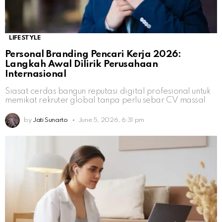
LIFESTYLE
Personal Branding Pencari Kerja 2026:
Langkah Awal Dilirik Perusahaan
Internasional
Siasat cerdas bangun reputasi digital profesional untuk
memikat rekruter global tanpa perlu sebar CV massal
by
Jati Sunarto
June 5, 2026, 6:31 pm