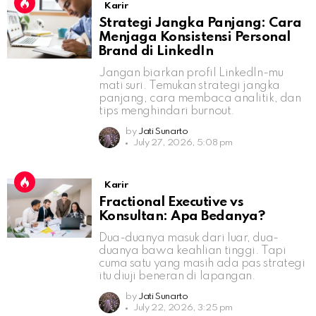
Karir
Strategi Jangka Panjang: Cara
Menjaga Konsistensi Personal
Brand di LinkedIn
Jangan biarkan profil LinkedIn-mu
mati suri. Temukan strategi jangka
panjang, cara membaca analitik, dan
tips menghindari burnout.
by
Jati Sunarto
July 27, 2026, 5:08 pm
Karir
Fractional Executive vs
Konsultan: Apa Bedanya?
Dua-duanya masuk dari luar, dua-
duanya bawa keahlian tinggi. Tapi
cuma satu yang masih ada pas strategi
itu diuji beneran di lapangan.
by
Jati Sunarto
July 22, 2026, 3:25 pm