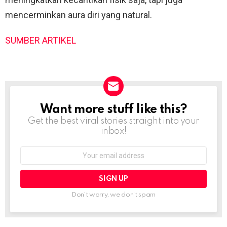
mencerminkan aura diri yang natural.
SUMBER ARTIKEL
Want more stuff like this?
NEWSLETTER
Get the best viral stories straight into your
inbox!
Email
address:
Don't worry, we don't spam