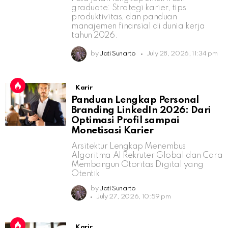
graduate: Strategi karier, tips
produktivitas, dan panduan
manajemen finansial di dunia kerja
tahun 2026.
by
Jati Sunarto
July 28, 2026, 11:34 pm
Karir
Panduan Lengkap Personal
Branding LinkedIn 2026: Dari
Optimasi Profil sampai
Monetisasi Karier
Arsitektur Lengkap Menembus
Algoritma AI Rekruter Global dan Cara
Membangun Otoritas Digital yang
Otentik
by
Jati Sunarto
July 27, 2026, 10:59 pm
Karir