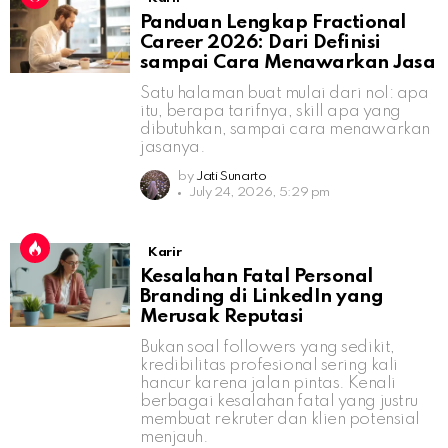
Panduan Lengkap Fractional
Career 2026: Dari Definisi
sampai Cara Menawarkan Jasa
Satu halaman buat mulai dari nol: apa
itu, berapa tarifnya, skill apa yang
dibutuhkan, sampai cara menawarkan
jasanya.
by
Jati Sunarto
July 24, 2026, 5:29 pm
Karir
Kesalahan Fatal Personal
Branding di LinkedIn yang
Merusak Reputasi
Bukan soal followers yang sedikit,
kredibilitas profesional sering kali
hancur karena jalan pintas. Kenali
berbagai kesalahan fatal yang justru
membuat rekruter dan klien potensial
menjauh.