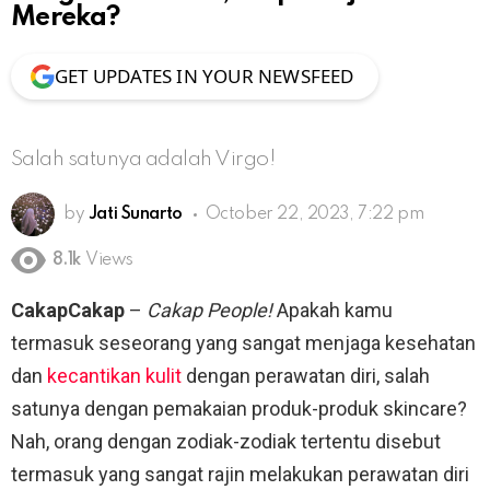
Mereka?
GET UPDATES IN YOUR NEWSFEED
Salah satunya adalah Virgo!
by
Jati Sunarto
October 22, 2023, 7:22 pm
8.1k
Views
CakapCakap
–
Cakap People!
Apakah kamu
termasuk seseorang yang sangat menjaga kesehatan
dan
kecantikan kulit
dengan perawatan diri, salah
satunya dengan pemakaian produk-produk skincare?
Nah, orang dengan zodiak-zodiak tertentu disebut
termasuk yang sangat rajin melakukan perawatan diri