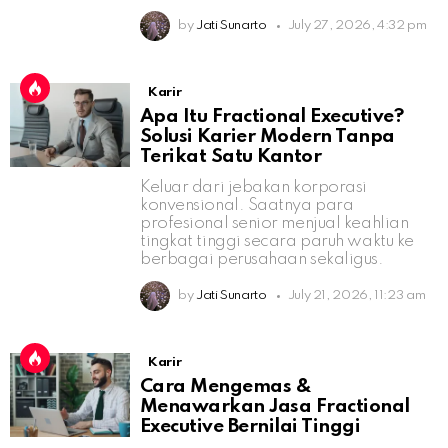
by
Jati Sunarto
July 27, 2026, 4:32 pm
Karir
Apa Itu Fractional Executive?
Solusi Karier Modern Tanpa
Terikat Satu Kantor
Keluar dari jebakan korporasi
konvensional. Saatnya para
profesional senior menjual keahlian
tingkat tinggi secara paruh waktu ke
berbagai perusahaan sekaligus.
by
Jati Sunarto
July 21, 2026, 11:23 am
Karir
Cara Mengemas &
Menawarkan Jasa Fractional
Executive Bernilai Tinggi