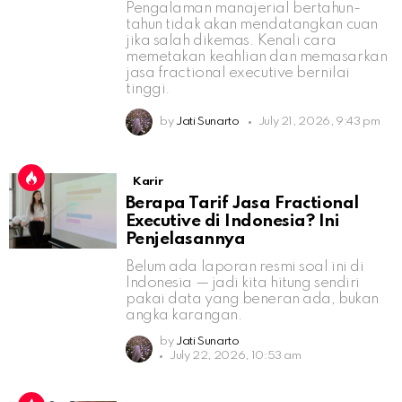
Pengalaman manajerial bertahun-
tahun tidak akan mendatangkan cuan
jika salah dikemas. Kenali cara
memetakan keahlian dan memasarkan
jasa fractional executive bernilai
tinggi.
by
Jati Sunarto
July 21, 2026, 9:43 pm
Karir
Berapa Tarif Jasa Fractional
Executive di Indonesia? Ini
Penjelasannya
Belum ada laporan resmi soal ini di
Indonesia — jadi kita hitung sendiri
pakai data yang beneran ada, bukan
angka karangan.
by
Jati Sunarto
July 22, 2026, 10:53 am