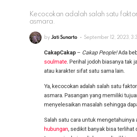
Kecocokan adalah salah satu fakto
asmara.
by
Jati Sunarto
September 12, 2023, 3:
CakapCakap
–
Cakap People!
Ada beb
soulmate
. Perihal jodoh biasanya tak ja
atau karakter sifat satu sama lain.
Ya, kecocokan adalah salah satu fakto
asmara. Pasangan yang memiliki tuju
menyelesaikan masalah sehingga dapa
Salah satu cara untuk mengetahuinya
hubungan
, sedikit banyak bisa terliha