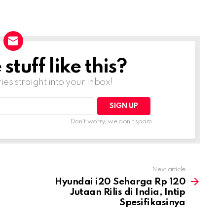
tuff like this?
ries straight into your inbox!
Don't worry, we don't spam
Next article
Hyundai i20 Seharga Rp 120
Jutaan Rilis di India, Intip
Spesifikasinya