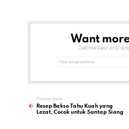
Want more s
NEWSLETTER
Get the best viral sto
Email
address:
Previous article
See
more
Resep Bakso Tahu Kuah yang
Lezat, Cocok untuk Santap Siang