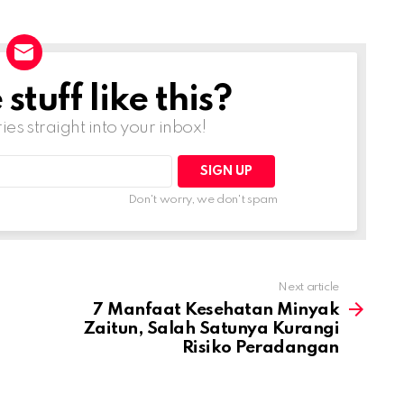
tuff like this?
ries straight into your inbox!
Don't worry, we don't spam
Next article
7 Manfaat Kesehatan Minyak
Zaitun, Salah Satunya Kurangi
Risiko Peradangan