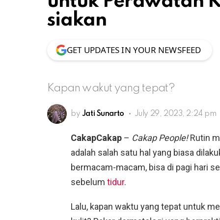
untuk Perawatan Ku
siakan
GET UPDATES IN YOUR NEWSFEED
Kapan wakut yang tepat?
by
Jati Sunarto
July 29, 2023, 2:24 pm
CakapCakap
–
Cakap People!
Rutin m
adalah salah satu hal yang biasa dila
bermacam-macam, bisa di pagi hari s
sebelum
tidur
.
Lalu, kapan waktu yang tepat untuk me