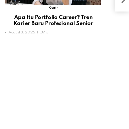
Ris
Karir
Apa Itu Portfolio Career? Tren
Karier Baru Profesional Senior
August 3, 2026, 11:37 pm