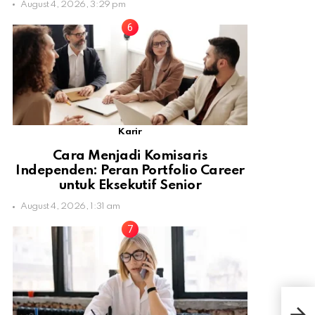
August 4, 2026, 3:29 pm
Karir
Cara Menjadi Komisaris
Independen: Peran Portfolio Career
untuk Eksekutif Senior
August 4, 2026, 1:31 am
7 M
Zai