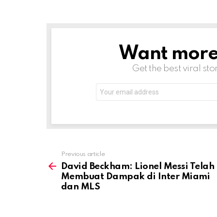
Want more s
NEWSLETTER
Get the best viral sto
Email
address:
Previous article
See
more
David Beckham: Lionel Messi Telah
Membuat Dampak di Inter Miami
dan MLS