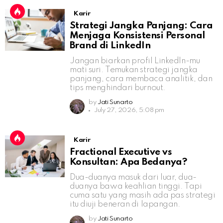
Karir
Strategi Jangka Panjang: Cara
Menjaga Konsistensi Personal
Brand di LinkedIn
Jangan biarkan profil LinkedIn-mu
mati suri. Temukan strategi jangka
panjang, cara membaca analitik, dan
tips menghindari burnout.
by
Jati Sunarto
July 27, 2026, 5:08 pm
Karir
Fractional Executive vs
Konsultan: Apa Bedanya?
Dua-duanya masuk dari luar, dua-
duanya bawa keahlian tinggi. Tapi
cuma satu yang masih ada pas strategi
itu diuji beneran di lapangan.
by
Jati Sunarto