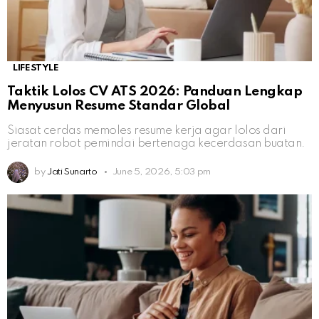
LIFESTYLE
Taktik Lolos CV ATS 2026: Panduan Lengkap
Menyusun Resume Standar Global
Siasat cerdas memoles resume kerja agar lolos dari
jeratan robot pemindai bertenaga kecerdasan buatan.
by
Jati Sunarto
June 5, 2026, 5:03 pm