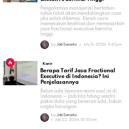
Pengalaman manajerial bertahun-
tahun tidak akan mendatangkan cuan
jika salah dikemas. Kenali cara
memetakan keahlian dan memasarkan
jasa fractional executive bernilai
tinggi.
by
Jati Sunarto
July 21, 2026, 9:43 pm
Karir
Berapa Tarif Jasa Fractional
Executive di Indonesia? Ini
Penjelasannya
Belum ada laporan resmi soal ini di
Indonesia — jadi kita hitung sendiri
pakai data yang beneran ada, bukan
angka karangan.
by
Jati Sunarto
July 22, 2026, 10:53 am