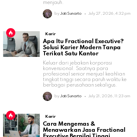
menjauh.
by
Jati Sunarto
July 27, 2026, 4:32 pm
Karir
Apa Itu Fractional Executive?
Solusi Karier Modern Tanpa
Terikat Satu Kantor
Keluar dari jebakan korporasi
konvensional. Saatnya para
profesional senior menjual keahlian
tingkat tinggi secara paruh waktu ke
berbagai perusahaan sekaligus.
by
Jati Sunarto
July 21, 2026, 11:23 am
Karir
Cara Mengemas &
Menawarkan Jasa Fractional
Executive Bernilai Tinggi