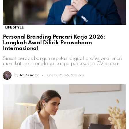
LIFESTYLE
Personal Branding Pencari Kerja 2026:
Langkah Awal Dilirik Perusahaan
Internasional
Siasat cerdas bangun reputasi digital profesional untuk
memikat rekruter global tanpa perlu sebar CV massal
by
Jati Sunarto
June 5, 2026, 6:31 pm