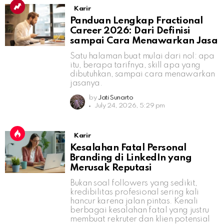
Karir
Panduan Lengkap Fractional
Career 2026: Dari Definisi
sampai Cara Menawarkan Jasa
Satu halaman buat mulai dari nol: apa
itu, berapa tarifnya, skill apa yang
dibutuhkan, sampai cara menawarkan
jasanya.
by
Jati Sunarto
July 24, 2026, 5:29 pm
Karir
Kesalahan Fatal Personal
Branding di LinkedIn yang
Merusak Reputasi
Bukan soal followers yang sedikit,
kredibilitas profesional sering kali
hancur karena jalan pintas. Kenali
berbagai kesalahan fatal yang justru
membuat rekruter dan klien potensial