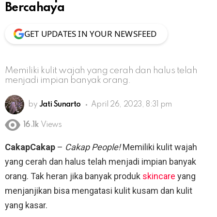
Bercahaya
GET UPDATES IN YOUR NEWSFEED
Memiliki kulit wajah yang cerah dan halus telah
menjadi impian banyak orang.
by
Jati Sunarto
April 26, 2023, 8:31 pm
16.1k
Views
CakapCakap
–
Cakap People!
Memiliki kulit wajah
yang cerah dan halus telah menjadi impian banyak
orang. Tak heran jika banyak produk
skincare
yang
menjanjikan bisa mengatasi kulit kusam dan kulit
yang kasar.