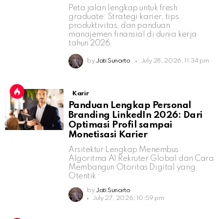
Peta jalan lengkap untuk fresh
graduate: Strategi karier, tips
produktivitas, dan panduan
manajemen finansial di dunia kerja
tahun 2026.
by
Jati Sunarto
July 28, 2026, 11:34 pm
Karir
Panduan Lengkap Personal
Branding LinkedIn 2026: Dari
Optimasi Profil sampai
Monetisasi Karier
Arsitektur Lengkap Menembus
Algoritma AI Rekruter Global dan Cara
Membangun Otoritas Digital yang
Otentik
by
Jati Sunarto
July 27, 2026, 10:59 pm