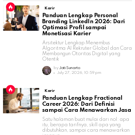
Karir
Panduan Lengkap Personal
Branding LinkedIn 2026: Dari
Optimasi Profil sampai
Monetisasi Karier
Arsitektur Lengkap Menembus
Algoritma AI Rekruter Global dan Cara
Membangun Otoritas Digital yang
Otentik
by
Jati Sunarto
July 27, 2026, 10:59 pm
Karir
Panduan Lengkap Fractional
Career 2026: Dari Definisi
sampai Cara Menawarkan Jasa
Satu halaman buat mulai dari nol: apa
itu, berapa tarifnya, skill apa yang
dibutuhkan, sampai cara menawarkan