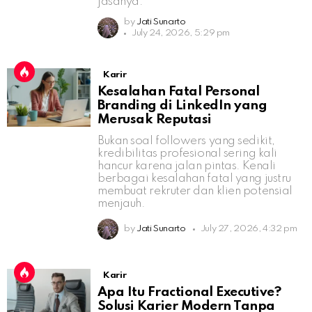
jasanya.
by
Jati Sunarto
July 24, 2026, 5:29 pm
Karir
Kesalahan Fatal Personal
Branding di LinkedIn yang
Merusak Reputasi
Bukan soal followers yang sedikit,
kredibilitas profesional sering kali
hancur karena jalan pintas. Kenali
berbagai kesalahan fatal yang justru
membuat rekruter dan klien potensial
menjauh.
by
Jati Sunarto
July 27, 2026, 4:32 pm
Karir
Apa Itu Fractional Executive?
Solusi Karier Modern Tanpa