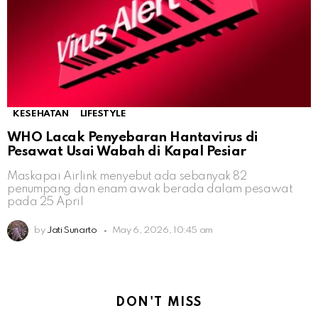
KESEHATAN
LIFESTYLE
WHO Lacak Penyebaran Hantavirus di
Pesawat Usai Wabah di Kapal Pesiar
Maskapai Airlink menyebut ada sebanyak 82
penumpang dan enam awak berada dalam pesawat
pada 25 April
by
Jati Sunarto
May 6, 2026, 10:45 am
DON'T MISS