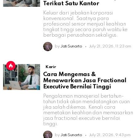
Terikat Satu Kantor
Keluar dari jebakan korporasi
konvensional. Saatnya para
profesional senior menjual keahlian
tingkat tinggi secara paruh waktu ke
berbagai perusahaan sekaligus.
by
Jati Sunarto
July 21, 2026, 11:23 am
Karir
Cara Mengemas &
Menawarkan Jasa Fractional
Executive Bernilai Tinggi
Pengalaman manajerial bertahun-
tahun tidak akan mendatangkan cuan
jika salah dikemas. Kenali cara
memetakan keahlian dan memasarkan
jasa fractional executive bernilai
tinggi.
by
Jati Sunarto
July 21, 2026, 9:43 pm