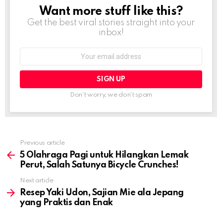
Want more stuff like this?
NEWSLETTER
Get the best viral stories straight into your
inbox!
Email
address:
Don't worry, we don't spam
Previous article
See
more
5 Olahraga Pagi untuk Hilangkan Lemak
Perut, Salah Satunya Bicycle Crunches!
Next article
Resep Yaki Udon, Sajian Mie ala Jepang
yang Praktis dan Enak