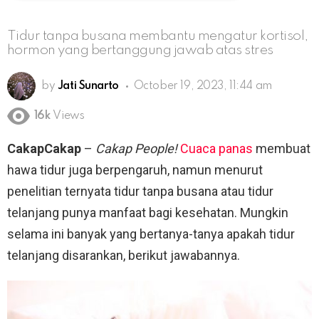
Tidur tanpa busana membantu mengatur kortisol,
hormon yang bertanggung jawab atas stres
by
Jati Sunarto
October 19, 2023, 11:44 am
16k
Views
CakapCakap
–
Cakap People!
Cuaca panas
membuat
hawa tidur juga berpengaruh, namun menurut
penelitian ternyata tidur tanpa busana atau tidur
telanjang punya manfaat bagi kesehatan. Mungkin
selama ini banyak yang bertanya-tanya apakah tidur
telanjang disarankan, berikut jawabannya.