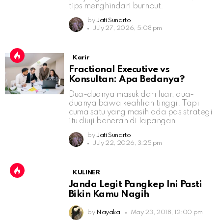
tips menghindari burnout.
by
Jati Sunarto
July 27, 2026, 5:08 pm
Karir
Fractional Executive vs
Konsultan: Apa Bedanya?
Dua-duanya masuk dari luar, dua-
duanya bawa keahlian tinggi. Tapi
cuma satu yang masih ada pas strategi
itu diuji beneran di lapangan.
by
Jati Sunarto
July 22, 2026, 3:25 pm
KULINER
Janda Legit Pangkep Ini Pasti
Bikin Kamu Nagih
by
Nayaka
May 23, 2018, 12:00 pm