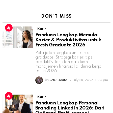
DON'T MISS
Karir
Panduan Lengkap Memulai
Karier & Produktivitas untuk
Fresh Graduate 2026
Peta jalan lengkap untuk fresh
graduate: Strategi karier, tips
produktivitas, dan panduan
manajemen finansial di dunia kerja
tahun 2026.
by
Jati Sunarto
July 28, 2026, 11:34 pm
Karir
Panduan Lengkap Personal
Branding LinkedIn 2026: Dari