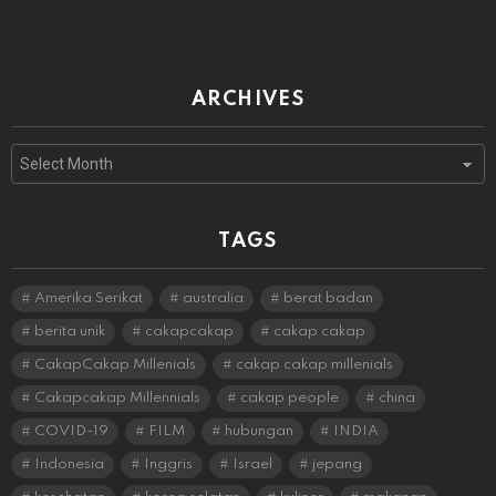
ARCHIVES
Archives
TAGS
Amerika Serikat
australia
berat badan
berita unik
cakapcakap
cakap cakap
CakapCakap Millenials
cakap cakap millenials
Cakapcakap Millennials
cakap people
china
COVID-19
FILM
hubungan
INDIA
Indonesia
Inggris
Israel
jepang