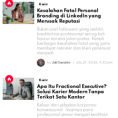
Karir
Kesalahan Fatal Personal
Branding di LinkedIn yang
Merusak Reputasi
Bukan soal followers yang sedikit,
kredibilitas profesional sering kali
hancur karena jalan pintas. Kenali
berbagai kesalahan fatal yang justru
membuat rekruter dan klien potensial
menjauh.
by
Jati Sunarto
July 27, 2026, 4:32 pm
Karir
Apa Itu Fractional Executive?
Solusi Karier Modern Tanpa
Terikat Satu Kantor
Keluar dari jebakan korporasi
konvensional. Saatnya para
profesional senior menjual keahlian