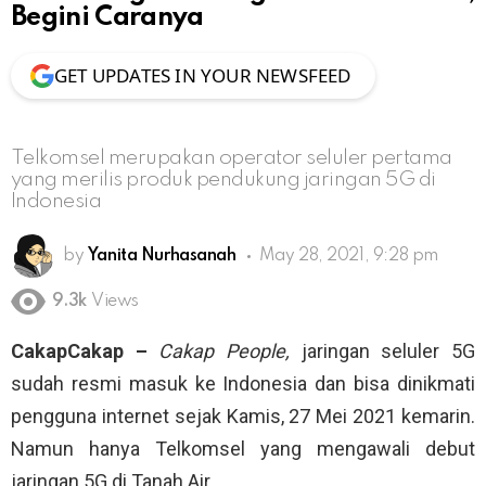
Begini Caranya
GET UPDATES IN YOUR NEWSFEED
Telkomsel merupakan operator seluler pertama
yang merilis produk pendukung jaringan 5G di
Indonesia
by
Yanita Nurhasanah
May 28, 2021, 9:28 pm
9.3k
Views
CakapCakap –
Cakap People,
jaringan seluler 5G
sudah resmi masuk ke Indonesia dan bisa dinikmati
pengguna internet sejak Kamis, 27 Mei 2021 kemarin.
Namun hanya Telkomsel yang mengawali debut
jaringan 5G di Tanah Air.