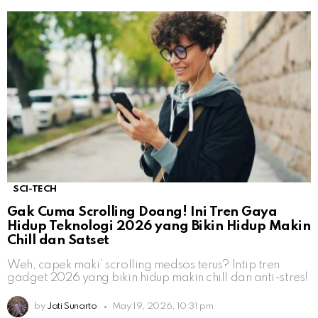
SCI-TECH
Gak Cuma Scrolling Doang! Ini Tren Gaya
Hidup Teknologi 2026 yang Bikin Hidup Makin
Chill dan Satset
Weh, capek maki’ scrolling medsos terus? Intip tren
gadget 2026 yang bikin hidup makin chill dan anti-stres!
by
Jati Sunarto
May 19, 2026, 10:31 pm