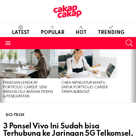
LATEST
POPULAR
HOT
TRENDING
S
Menu
LATEST
STORIES
PANDUAN LENGKAP
CARA MENGATUR WAKTU
PORTFOLIO CAREER: SENI
UNTUK PORTFOLIO CAREER
MENGELOLA BANYAK PERAN
TANPA BURNOUT
& PENDAPATAN
SCI-TECH
3 Ponsel Vivo Ini Sudah bisa
Terhubung ke Jaringan 5G Telkomsel,