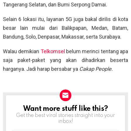
Tangerang Selatan, dan Bumi Serpong Damai.
Selain 6 lokasi itu, layanan 5G juga bakal dirilis di kota
besar lain mulai dari Balikpapan, Medan, Batam,
Bandung, Solo, Denpasar, Makassar, serta Surabaya.
Walau demikian
Telkomsel
belum merinci tentang apa
saja paket-paket yang akan dihadirkan beserta
harganya. Jadi harap bersabar ya
Cakap People.
Want more stuff like this?
NEWSLETTER
Get the best viral stories straight into your
inbox!