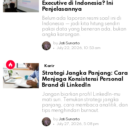
Executive di Indonesia? Ini
Penjelasannya
Belum ada laporan resmi soal ini di
Indonesia — jadi kita hitung sendiri
pakai data yang beneran ada, bukan
angka karangan.
by
Jati Sunarto
July 22, 2026, 10:53 am
Karir
Strategi Jangka Panjang: Cara
Menjaga Konsistensi Personal
Brand di LinkedIn
Jangan biarkan profil LinkedIn-mu
mati suri. Temukan strategi jangka
panjang, cara membaca analitik, dan
tips menghindari burnout.
by
Jati Sunarto
July 27, 2026, 5:08 pm