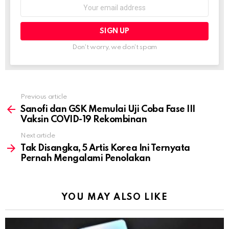
Email
address:
Don't worry, we don't spam
Previous article
See
more
Sanofi dan GSK Memulai Uji Coba Fase III
Vaksin COVID-19 Rekombinan
Next article
Tak Disangka, 5 Artis Korea Ini Ternyata
Pernah Mengalami Penolakan
YOU MAY ALSO LIKE