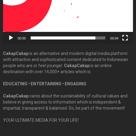
00:00
00:04
CakapCakap
is an alternative and modern digital media platform
with attractive and sophisticated content dedicated to Indonesian
people who are or feel younger.
CakapCakap
is an online
destination with over 14,000+ articles which is:
EDUCATING • ENTERTAINING • ENGAGING
CakapCakap
cares about the sustainability of cultural values and
believe in giving access to information which is independent &
impartial, transparent & balanced. So, be part of the movement!
YOUR ULTIMATE MEDIA FOR YOUR LIFE!