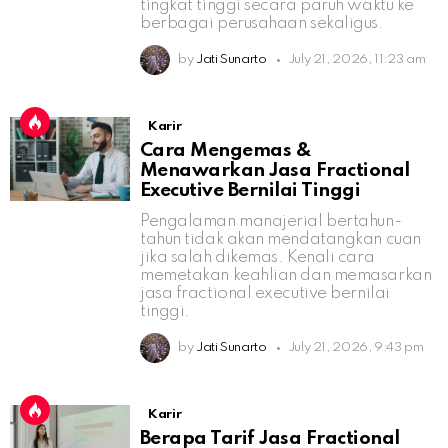
tingkat tinggi secara paruh waktu ke
berbagai perusahaan sekaligus.
by
Jati Sunarto
July 21, 2026, 11:23 am
Karir
Cara Mengemas &
Menawarkan Jasa Fractional
Executive Bernilai Tinggi
Pengalaman manajerial bertahun-
tahun tidak akan mendatangkan cuan
jika salah dikemas. Kenali cara
memetakan keahlian dan memasarkan
jasa fractional executive bernilai
tinggi.
by
Jati Sunarto
July 21, 2026, 9:43 pm
Karir
Berapa Tarif Jasa Fractional