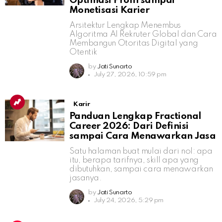
Optimasi Profil sampai
Monetisasi Karier
Arsitektur Lengkap Menembus
Algoritma AI Rekruter Global dan Cara
Membangun Otoritas Digital yang
Otentik
by
Jati Sunarto
July 27, 2026, 10:59 pm
Karir
Panduan Lengkap Fractional
Career 2026: Dari Definisi
sampai Cara Menawarkan Jasa
Satu halaman buat mulai dari nol: apa
itu, berapa tarifnya, skill apa yang
dibutuhkan, sampai cara menawarkan
jasanya.
by
Jati Sunarto
July 24, 2026, 5:29 pm