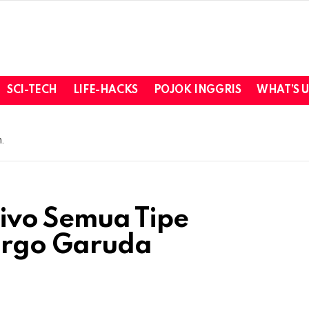
SCI-TECH
LIFE-HACKS
POJOK INGGRIS
WHAT’S 
.
ivo Semua Tipe
argo Garuda