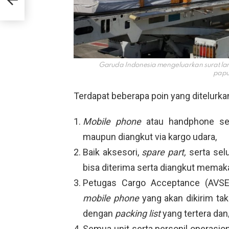
Garuda Indonesia mengeluarkan surat la
papu
Terdapat beberapa poin yang ditelurkan
Mobile phone
atau handphone se
maupun diangkut via kargo udara,
Baik aksesori,
spare part,
serta se
bisa diterima serta diangkut memaka
Petugas Cargo Acceptance (AVSEC
mobile phone
yang akan dikirim t
dengan
packing list
yang tertera dan
Semua unit serta personil operasio