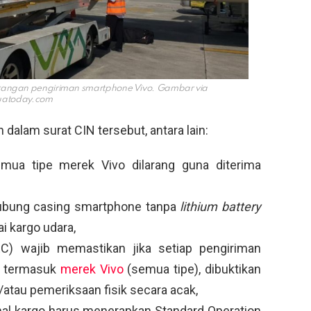
rangan pengiriman smartphone Vivo. Gambar via
atoday.com
 dalam surat CIN tersebut, antara lain:
mua tipe merek Vivo dilarang guna diterima
lubung casing smartphone tanpa
lithium battery
i kargo udara,
) wajib memastikan jika setiap pengiriman
ak termasuk
merek Vivo
(semua tipe), dibuktikan
/atau pemeriksaan fisik secara acak,
nal kargo harus menerapkan Standard Operation