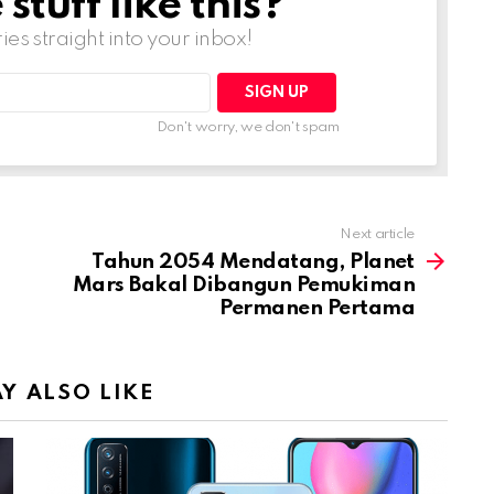
tuff like this?
ries straight into your inbox!
Don't worry, we don't spam
Next article
Tahun 2054 Mendatang, Planet
Mars Bakal Dibangun Pemukiman
Permanen Pertama
Y ALSO LIKE