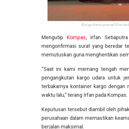
Kargo berisi ponsel Vivo t
Mengutip
Kompas
, Irfan Setiaput
mengonfirmasi surat yang beredar t
memutuskan guna menghentikan semen
“Saat ini kami memang tengah men
pengangkutan kargo udara untuk je
terbakarnya kontainer kargo denga
waktu lalu,” terang Irfan pada Kompas.
Keputusan tersebut diambil oleh piha
perusahaan dalam memastikan keama
berjalan maksimal.