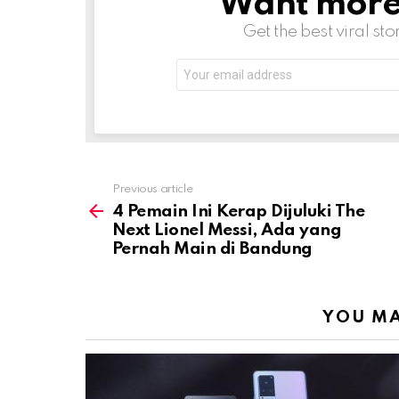
Want more s
Get the best viral sto
Email
address:
Previous article
See
more
4 Pemain Ini Kerap Dijuluki The
Next Lionel Messi, Ada yang
Pernah Main di Bandung
YOU MA