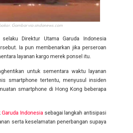
erbakar. Gambar via
sindonews.com
ra selaku Direktur Utama Garuda Indonesia
ersebut. Ia pun membenarkan jika perseroan
tara layanan kargo merek ponsel itu.
ghentikan untuk sementara waktu layanan
nis smartphone tertentu, menyusul insiden
n muatan smartphone di Hong Kong beberapa
k
Garuda Indonesia
sebagai langkah antisipasi
nan serta keselamatan penerbangan supaya