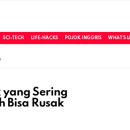
SCI-TECH
LIFE-HACKS
POJOK INGGRIS
WHAT’S 
.
 yang Sering
h Bisa Rusak