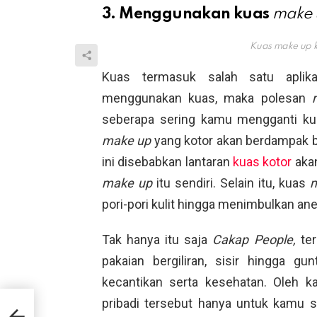
3. Menggunakan kuas
make
Kuas make up k
Kuas termasuk salah satu apli
menggunakan kuas, maka polesan
seberapa sering kamu mengganti k
make up
yang kotor akan berdampak bu
ini disebabkan lantaran
kuas kotor
akan
make up
itu sendiri. Selain itu, kuas
pori-pori kulit hingga menimbulkan an
Tak hanya itu saja
Cakap People,
te
pakaian bergiliran, sisir hingga g
kecantikan serta kesehatan. Oleh k
pribadi tersebut hanya untuk kamu s
i