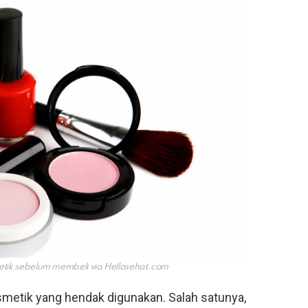
etik sebelum membeli via
Hellosehat.com
smetik yang hendak digunakan. Salah satunya,