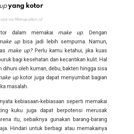
 up
yang kotor
otor via
Metropolitan.id
kator dalam memakai
make up.
Dengan
make up
bisa jadi lebih sempurna. Namun,
uas
make up?
Perlu kamu ketahui, jika kuas
ruk bagi kesehatan dan kecantikan kulit. Hal
 dihuni oleh kuman, debu, bakteri hingga sisa
make up
kotor juga dapat menyumbat bagian
eka masalah.
rnyata kebiasaan-kebiasaan seperti memakai
unting kuku juga dapat berpotensi merusak
arena itu, sebaiknya gunakan barang-barang
aja. Hindari untuk berbagi atau memakainya