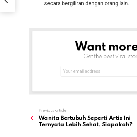
?
secara bergiliran dengan orang lain.
Want more s
NEWSLETTER
Get the best viral sto
Email
address:
Previous article
See
more
Wanita Bertubuh Seperti Artis Ini
Ternyata Lebih Sehat, Siapakah?