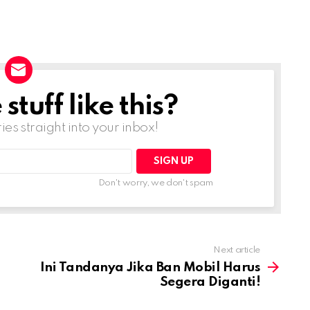
tuff like this?
ries straight into your inbox!
Don't worry, we don't spam
Next article
Ini Tandanya Jika Ban Mobil Harus
Segera Diganti!