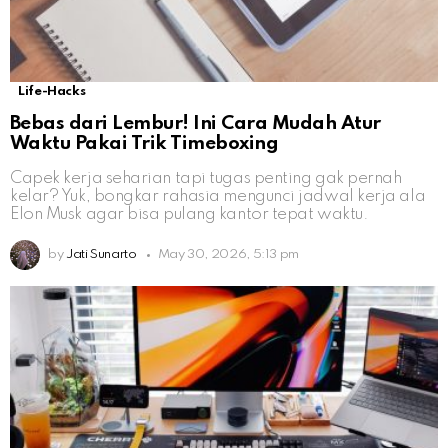
Life-Hacks
Bebas dari Lembur! Ini Cara Mudah Atur
Waktu Pakai Trik Timeboxing
Capek kerja seharian tapi tugas penting gak pernah
kelar? Yuk, bongkar rahasia mengunci jadwal kerja ala
Elon Musk agar bisa pulang kantor tepat waktu.
by
Jati Sunarto
May 30, 2026, 5:13 pm