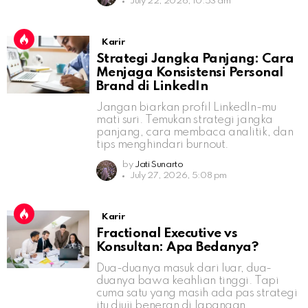
July 22, 2026, 10:53 am
Karir
Strategi Jangka Panjang: Cara
Menjaga Konsistensi Personal
Brand di LinkedIn
Jangan biarkan profil LinkedIn-mu
mati suri. Temukan strategi jangka
panjang, cara membaca analitik, dan
tips menghindari burnout.
by
Jati Sunarto
July 27, 2026, 5:08 pm
Karir
Fractional Executive vs
Konsultan: Apa Bedanya?
Dua-duanya masuk dari luar, dua-
duanya bawa keahlian tinggi. Tapi
cuma satu yang masih ada pas strategi
itu diuji beneran di lapangan.