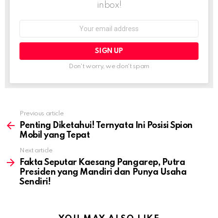
inbox!
Email
address:
Don't worry, we don't spam
Previous article
See
more
Penting Diketahui! Ternyata Ini Posisi Spion
Mobil yang Tepat
Next article
Fakta Seputar Kaesang Pangarep, Putra
Presiden yang Mandiri dan Punya Usaha
Sendiri!