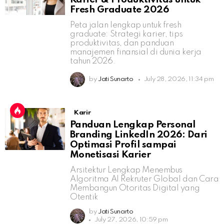
Fresh Graduate 2026
Peta jalan lengkap untuk fresh
graduate: Strategi karier, tips
produktivitas, dan panduan
manajemen finansial di dunia kerja
tahun 2026.
by
Jati Sunarto
July 28, 2026, 11:34 pm
Karir
Panduan Lengkap Personal
Branding LinkedIn 2026: Dari
Optimasi Profil sampai
Monetisasi Karier
Arsitektur Lengkap Menembus
Algoritma AI Rekruter Global dan Cara
Membangun Otoritas Digital yang
Otentik
by
Jati Sunarto
July 27, 2026, 10:59 pm