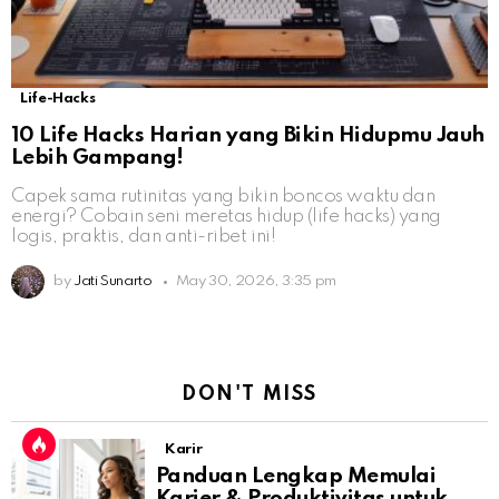
Life-Hacks
10 Life Hacks Harian yang Bikin Hidupmu Jauh
Lebih Gampang!
Capek sama rutinitas yang bikin boncos waktu dan
energi? Cobain seni meretas hidup (life hacks) yang
logis, praktis, dan anti-ribet ini!
by
Jati Sunarto
May 30, 2026, 3:35 pm
DON'T MISS
Karir
Panduan Lengkap Memulai
Karier & Produktivitas untuk