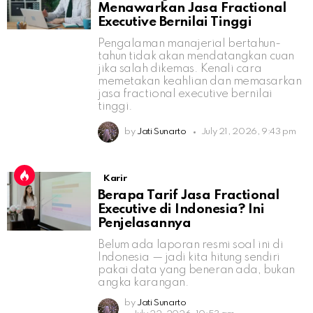
Menawarkan Jasa Fractional
Executive Bernilai Tinggi
Pengalaman manajerial bertahun-
tahun tidak akan mendatangkan cuan
jika salah dikemas. Kenali cara
memetakan keahlian dan memasarkan
jasa fractional executive bernilai
tinggi.
by
Jati Sunarto
July 21, 2026, 9:43 pm
Karir
Berapa Tarif Jasa Fractional
Executive di Indonesia? Ini
Penjelasannya
Belum ada laporan resmi soal ini di
Indonesia — jadi kita hitung sendiri
pakai data yang beneran ada, bukan
angka karangan.
by
Jati Sunarto