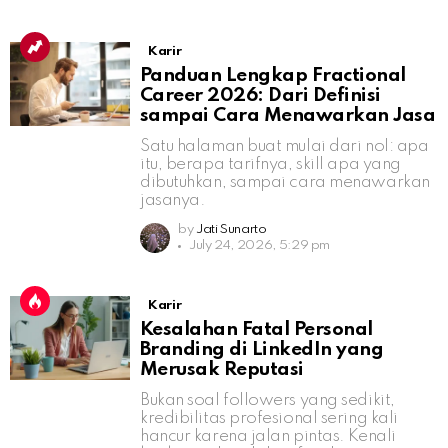
Karir
Panduan Lengkap Fractional
Career 2026: Dari Definisi
sampai Cara Menawarkan Jasa
Satu halaman buat mulai dari nol: apa
itu, berapa tarifnya, skill apa yang
dibutuhkan, sampai cara menawarkan
jasanya.
by
Jati Sunarto
July 24, 2026, 5:29 pm
Karir
Kesalahan Fatal Personal
Branding di LinkedIn yang
Merusak Reputasi
Bukan soal followers yang sedikit,
kredibilitas profesional sering kali
hancur karena jalan pintas. Kenali