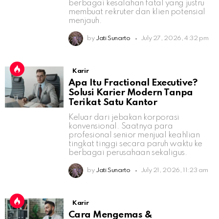
berbagai kesalahan fatal yang justru
membuat rekruter dan klien potensial
menjauh.
by
Jati Sunarto
July 27, 2026, 4:32 pm
Karir
Apa Itu Fractional Executive?
Solusi Karier Modern Tanpa
Terikat Satu Kantor
Keluar dari jebakan korporasi
konvensional. Saatnya para
profesional senior menjual keahlian
tingkat tinggi secara paruh waktu ke
berbagai perusahaan sekaligus.
by
Jati Sunarto
July 21, 2026, 11:23 am
Karir
Cara Mengemas &