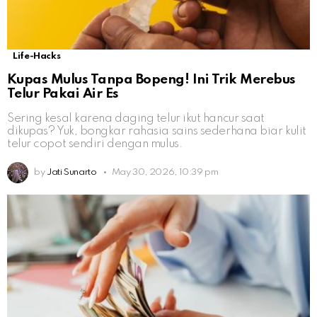
Life-Hacks
Kupas Mulus Tanpa Bopeng! Ini Trik Merebus
Telur Pakai Air Es
Sering kesal karena daging telur ikut hancur saat
dikupas? Yuk, bongkar rahasia sains sederhana biar kulit
telur copot sendiri dengan mulus.
by
Jati Sunarto
May 30, 2026, 10:39 pm