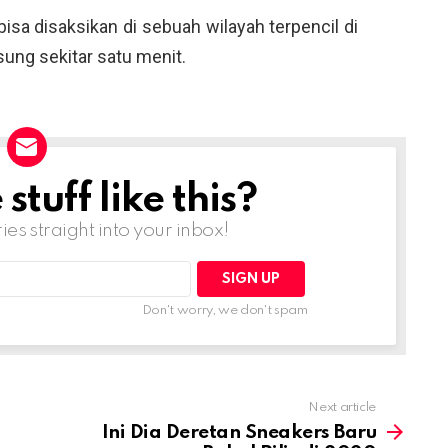
sa disaksikan di sebuah wilayah terpencil di
sung sekitar satu menit.
tuff like this?
ries straight into your inbox!
Don't worry, we don't spam
Next article
Ini Dia Deretan Sneakers Baru