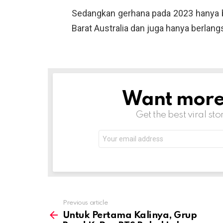
Sedangkan gerhana pada 2023 hanya bi
Barat Australia dan juga hanya berlang
Want more s
NEWSLETTER
Get the best viral sto
Email
address:
Previous article
See
more
Untuk Pertama Kalinya, Grup