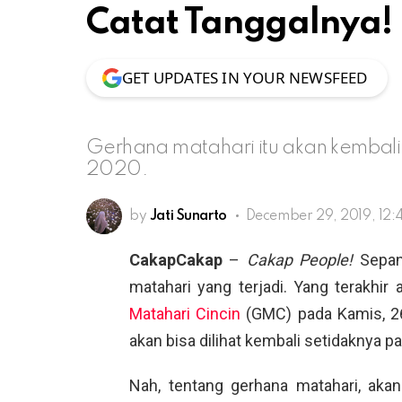
Catat Tanggalnya!
GET UPDATES IN YOUR NEWSFEED
Gerhana matahari itu akan kembal
2020.
by
Jati Sunarto
December 29, 2019, 12:
CakapCakap
–
Cakap People!
Sepanj
matahari yang terjadi. Yang terakhir 
Matahari Cincin
(GMC) pada Kamis, 2
akan bisa dilihat kembali setidaknya 
Nah, tentang gerhana matahari, akan