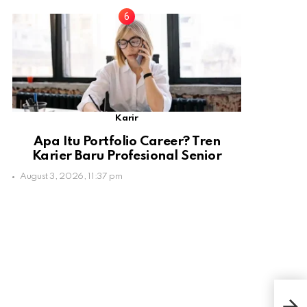
Karir
Apa Itu Portfolio Career? Tren
Karier Baru Profesional Senior
August 3, 2026, 11:37 pm
Ini 