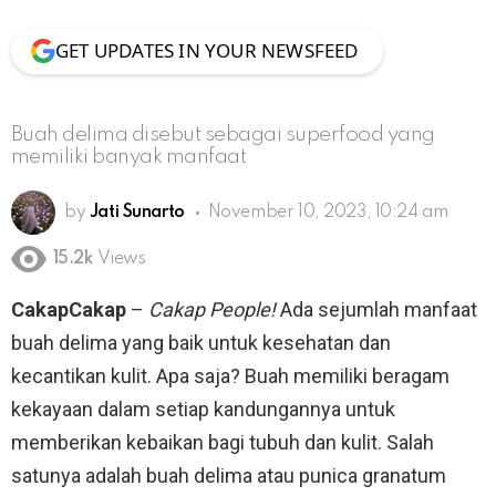
GET UPDATES IN YOUR NEWSFEED
Buah delima disebut sebagai superfood yang
memiliki banyak manfaat
by
Jati Sunarto
November 10, 2023, 10:24 am
15.2k
Views
CakapCakap
–
Cakap People!
Ada sejumlah manfaat
buah delima yang baik untuk kesehatan dan
kecantikan kulit. Apa saja? Buah memiliki beragam
kekayaan dalam setiap kandungannya untuk
memberikan kebaikan bagi tubuh dan kulit. Salah
satunya adalah buah delima atau punica granatum