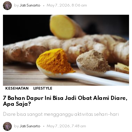
by
Jati Sunarto
May 7, 2026, 8:06 am
KESEHATAN
LIFESTYLE
7 Bahan Dapur Ini Bisa Jadi Obat Alami Diare,
Apa Saja?
Diare bisa sangat mengganggu aktivitas sehari-hari
by
Jati Sunarto
May 7, 2026, 7:48 am