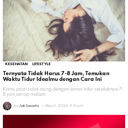
KESEHATAN
LIFESTYLE
Ternyata Tidak Harus 7-8 Jam, Temukan
Waktu Tidur Idealmu dengan Cara Ini
Kamu pasti tidak asing dengan saran tidur setidaknya 7-
8 jam setiap malam
by
Jati Sunarto
May 6, 2026, 9:31 pm