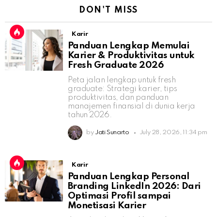
DON'T MISS
Karir
Panduan Lengkap Memulai
Karier & Produktivitas untuk
Fresh Graduate 2026
Peta jalan lengkap untuk fresh
graduate: Strategi karier, tips
produktivitas, dan panduan
manajemen finansial di dunia kerja
tahun 2026.
by
Jati Sunarto
July 28, 2026, 11:34 pm
Karir
Panduan Lengkap Personal
Branding LinkedIn 2026: Dari
Optimasi Profil sampai
Monetisasi Karier