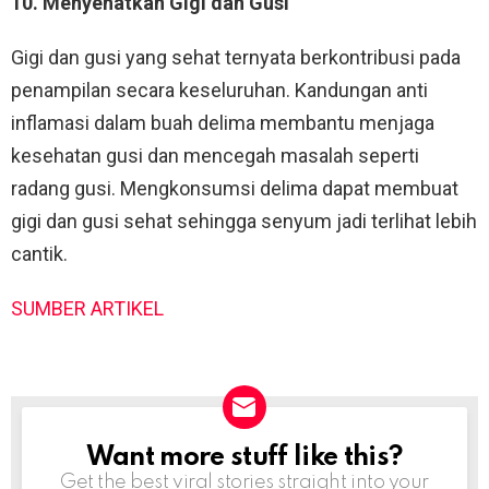
10. Menyehatkan Gigi dan Gusi
Gigi dan gusi yang sehat ternyata berkontribusi pada
penampilan secara keseluruhan. Kandungan anti
inflamasi dalam buah delima membantu menjaga
kesehatan gusi dan mencegah masalah seperti
radang gusi. Mengkonsumsi delima dapat membuat
gigi dan gusi sehat sehingga senyum jadi terlihat lebih
cantik.
SUMBER ARTIKEL
Want more stuff like this?
NEWSLETTER
Get the best viral stories straight into your