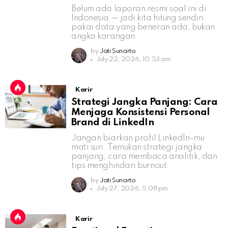
Belum ada laporan resmi soal ini di
Indonesia — jadi kita hitung sendiri
pakai data yang beneran ada, bukan
angka karangan.
by
Jati Sunarto
July 22, 2026, 10:53 am
Karir
Strategi Jangka Panjang: Cara
Menjaga Konsistensi Personal
Brand di LinkedIn
Jangan biarkan profil LinkedIn-mu
mati suri. Temukan strategi jangka
panjang, cara membaca analitik, dan
tips menghindari burnout.
by
Jati Sunarto
July 27, 2026, 5:08 pm
Karir