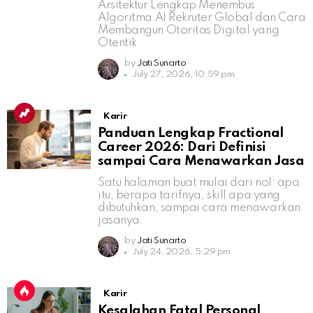
Arsitektur Lengkap Menembus
Algoritma AI Rekruter Global dan Cara
Membangun Otoritas Digital yang
Otentik
by
Jati Sunarto
July 27, 2026, 10:59 pm
Karir
Panduan Lengkap Fractional
Career 2026: Dari Definisi
sampai Cara Menawarkan Jasa
Satu halaman buat mulai dari nol: apa
itu, berapa tarifnya, skill apa yang
dibutuhkan, sampai cara menawarkan
jasanya.
by
Jati Sunarto
July 24, 2026, 5:29 pm
Karir
Kesalahan Fatal Personal