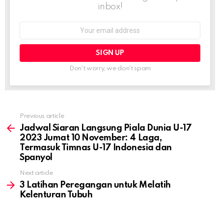
inbox!
Email
address:
Don't worry, we don't spam
Previous article
See
more
Jadwal Siaran Langsung Piala Dunia U-17
2023 Jumat 10 November: 4 Laga,
Termasuk Timnas U-17 Indonesia dan
Spanyol
Next article
3 Latihan Peregangan untuk Melatih
Kelenturan Tubuh