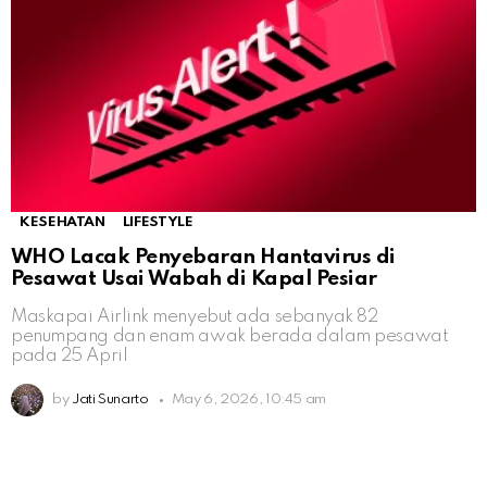
KESEHATAN
LIFESTYLE
WHO Lacak Penyebaran Hantavirus di
Pesawat Usai Wabah di Kapal Pesiar
Maskapai Airlink menyebut ada sebanyak 82
penumpang dan enam awak berada dalam pesawat
pada 25 April
by
Jati Sunarto
May 6, 2026, 10:45 am