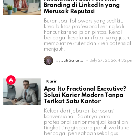
Branding di LinkedIn yang
Merusak Reputasi
Bukan soal followers yang sedikit,
kredibilitas profesional sering kali
hancur karena jalan pintas. Kenali
berbagai kesalahan fatal yang justru
membuat rekruter dan klien potensial
menjauh.
by
Jati Sunarto
July 27, 2026, 4:32 pm
Karir
Apa Itu Fractional Executive?
Solusi Karier Modern Tanpa
Terikat Satu Kantor
Keluar dari jebakan korporasi
konvensional. Saatnya para
profesional senior menjual keahlian
tingkat tinggi secara paruh waktu ke
berbagai perusahaan sekaligus.