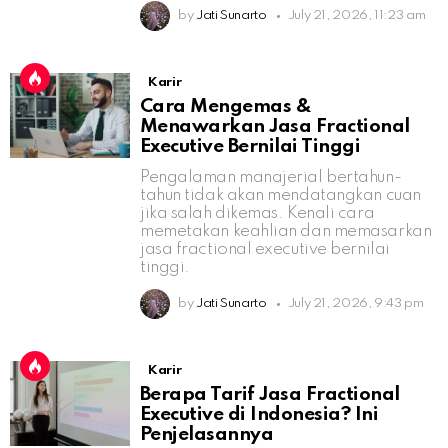
by
Jati Sunarto
July 21, 2026, 11:23 am
Karir
Cara Mengemas &
Menawarkan Jasa Fractional
Executive Bernilai Tinggi
Pengalaman manajerial bertahun-
tahun tidak akan mendatangkan cuan
jika salah dikemas. Kenali cara
memetakan keahlian dan memasarkan
jasa fractional executive bernilai
tinggi.
by
Jati Sunarto
July 21, 2026, 9:43 pm
Karir
Berapa Tarif Jasa Fractional
Executive di Indonesia? Ini
Penjelasannya