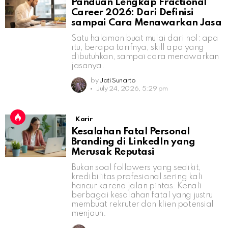
Panduan Lengkap Fractional
Career 2026: Dari Definisi
sampai Cara Menawarkan Jasa
Satu halaman buat mulai dari nol: apa
itu, berapa tarifnya, skill apa yang
dibutuhkan, sampai cara menawarkan
jasanya.
by
Jati Sunarto
July 24, 2026, 5:29 pm
Karir
Kesalahan Fatal Personal
Branding di LinkedIn yang
Merusak Reputasi
Bukan soal followers yang sedikit,
kredibilitas profesional sering kali
hancur karena jalan pintas. Kenali
berbagai kesalahan fatal yang justru
membuat rekruter dan klien potensial
menjauh.