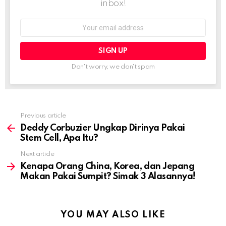
inbox!
Email
address:
Don't worry, we don't spam
Previous article
See
more
Deddy Corbuzier Ungkap Dirinya Pakai
Stem Cell, Apa Itu?
Next article
Kenapa Orang China, Korea, dan Jepang
Makan Pakai Sumpit? Simak 3 Alasannya!
YOU MAY ALSO LIKE