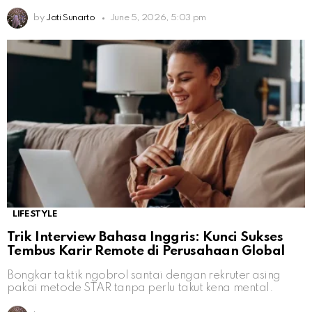
by
Jati Sunarto
June 5, 2026, 5:03 pm
LIFESTYLE
Trik Interview Bahasa Inggris: Kunci Sukses
Tembus Karir Remote di Perusahaan Global
Bongkar taktik ngobrol santai dengan rekruter asing
pakai metode STAR tanpa perlu takut kena mental.