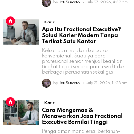
by
Jati Sunarto
July 27, 2026, 4:32 pm
Karir
Apa Itu Fractional Executive?
Solusi Karier Modern Tanpa
Terikat Satu Kantor
Keluar dari jebakan korporasi
konvensional. Saatnya para
profesional senior menjual keahlian
tingkat tinggi secara paruh waktu ke
berbagai perusahaan sekaligus.
by
Jati Sunarto
July 21, 2026, 11:23 am
Karir
Cara Mengemas &
Menawarkan Jasa Fractional
Executive Bernilai Tinggi
Pengalaman manajerial bertahun-