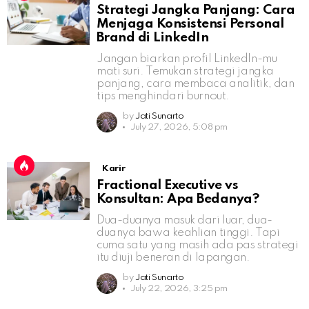
Strategi Jangka Panjang: Cara
Menjaga Konsistensi Personal
Brand di LinkedIn
Jangan biarkan profil LinkedIn-mu
mati suri. Temukan strategi jangka
panjang, cara membaca analitik, dan
tips menghindari burnout.
by
Jati Sunarto
July 27, 2026, 5:08 pm
Karir
Fractional Executive vs
Konsultan: Apa Bedanya?
Dua-duanya masuk dari luar, dua-
duanya bawa keahlian tinggi. Tapi
cuma satu yang masih ada pas strategi
itu diuji beneran di lapangan.
by
Jati Sunarto
July 22, 2026, 3:25 pm