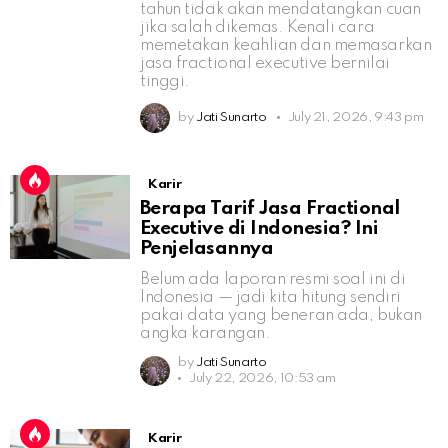
tahun tidak akan mendatangkan cuan
jika salah dikemas. Kenali cara
memetakan keahlian dan memasarkan
jasa fractional executive bernilai
tinggi.
by
Jati Sunarto
July 21, 2026, 9:43 pm
Karir
Berapa Tarif Jasa Fractional
Executive di Indonesia? Ini
Penjelasannya
Belum ada laporan resmi soal ini di
Indonesia — jadi kita hitung sendiri
pakai data yang beneran ada, bukan
angka karangan.
by
Jati Sunarto
July 22, 2026, 10:53 am
Karir