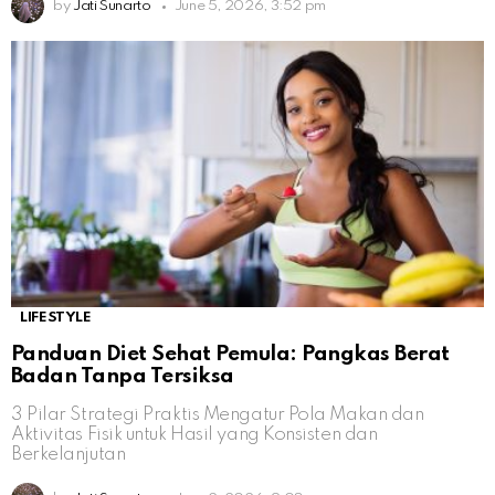
by
Jati Sunarto
June 5, 2026, 3:52 pm
LIFESTYLE
Panduan Diet Sehat Pemula: Pangkas Berat
Badan Tanpa Tersiksa
3 Pilar Strategi Praktis Mengatur Pola Makan dan
Aktivitas Fisik untuk Hasil yang Konsisten dan
Berkelanjutan