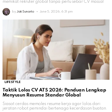
memikat rekruter global tanpa perlu sebar CV massal
by
Jati Sunarto
June 5, 2026, 6:31 pm
LIFESTYLE
Taktik Lolos CV ATS 2026: Panduan Lengkap
Menyusun Resume Standar Global
Siasat cerdas memoles resume kerja agar lolos dari
jeratan robot pemindai bertenaga kecerdasan buatan.