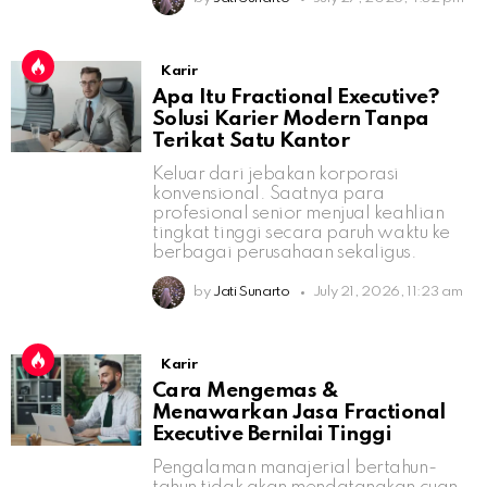
Karir
Apa Itu Fractional Executive?
Solusi Karier Modern Tanpa
Terikat Satu Kantor
Keluar dari jebakan korporasi
konvensional. Saatnya para
profesional senior menjual keahlian
tingkat tinggi secara paruh waktu ke
berbagai perusahaan sekaligus.
by
Jati Sunarto
July 21, 2026, 11:23 am
Karir
Cara Mengemas &
Menawarkan Jasa Fractional
Executive Bernilai Tinggi
Pengalaman manajerial bertahun-