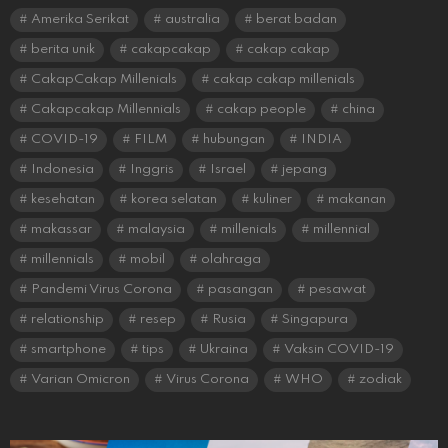
Amerika Serikat
australia
berat badan
berita unik
cakapcakap
cakap cakap
CakapCakap Millenials
cakap cakap millenials
Cakapcakap Millennials
cakap people
china
COVID-19
FILM
hubungan
INDIA
Indonesia
Inggris
Israel
jepang
kesehatan
korea selatan
kuliner
makanan
makassar
malaysia
millenials
millennial
millennials
mobil
olahraga
Pandemi Virus Corona
pasangan
pesawat
relationship
resep
Rusia
Singapura
smartphone
tips
Ukraina
Vaksin COVID-19
Varian Omicron
Virus Corona
WHO
zodiak