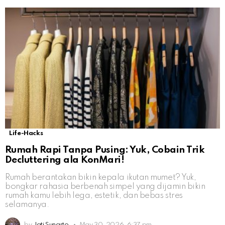
Life-Hacks
Rumah Rapi Tanpa Pusing: Yuk, Cobain Trik
Decluttering ala KonMari!
Rumah berantakan bikin kepala ikutan mumet? Yuk,
bongkar rahasia berbenah simpel yang dijamin bikin
rumah kamu lebih lega, estetik, dan bebas stres
selamanya.
by
Jati Sunarto
May 30, 2026, 6:37 pm