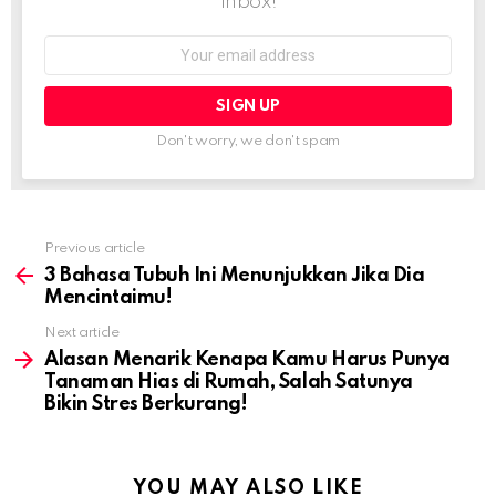
inbox!
Email
address:
Don't worry, we don't spam
Previous article
See
more
3 Bahasa Tubuh Ini Menunjukkan Jika Dia
Mencintaimu!
Next article
Alasan Menarik Kenapa Kamu Harus Punya
Tanaman Hias di Rumah, Salah Satunya
Bikin Stres Berkurang!
YOU MAY ALSO LIKE