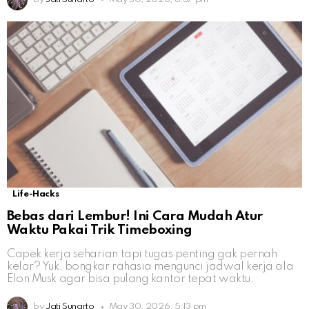
Life-Hacks
Bebas dari Lembur! Ini Cara Mudah Atur
Waktu Pakai Trik Timeboxing
Capek kerja seharian tapi tugas penting gak pernah
kelar? Yuk, bongkar rahasia mengunci jadwal kerja ala
Elon Musk agar bisa pulang kantor tepat waktu.
by
Jati Sunarto
May 30, 2026, 5:13 pm