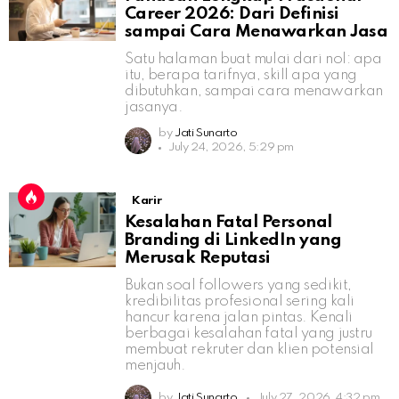
Career 2026: Dari Definisi
sampai Cara Menawarkan Jasa
Satu halaman buat mulai dari nol: apa
itu, berapa tarifnya, skill apa yang
dibutuhkan, sampai cara menawarkan
jasanya.
by
Jati Sunarto
July 24, 2026, 5:29 pm
Karir
Kesalahan Fatal Personal
Branding di LinkedIn yang
Merusak Reputasi
Bukan soal followers yang sedikit,
kredibilitas profesional sering kali
hancur karena jalan pintas. Kenali
berbagai kesalahan fatal yang justru
membuat rekruter dan klien potensial
menjauh.
by
Jati Sunarto
July 27, 2026, 4:32 pm