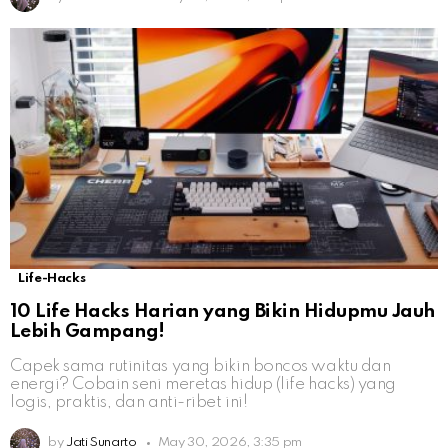
Life-Hacks
10 Life Hacks Harian yang Bikin Hidupmu Jauh
Lebih Gampang!
Capek sama rutinitas yang bikin boncos waktu dan
energi? Cobain seni meretas hidup (life hacks) yang
logis, praktis, dan anti-ribet ini!
by
Jati Sunarto
May 30, 2026, 3:35 pm