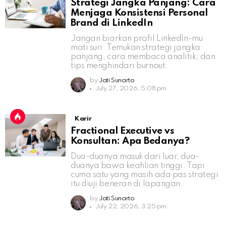
Strategi Jangka Panjang: Cara
Menjaga Konsistensi Personal
Brand di LinkedIn
Jangan biarkan profil LinkedIn-mu
mati suri. Temukan strategi jangka
panjang, cara membaca analitik, dan
tips menghindari burnout.
by
Jati Sunarto
July 27, 2026, 5:08 pm
Karir
Fractional Executive vs
Konsultan: Apa Bedanya?
Dua-duanya masuk dari luar, dua-
duanya bawa keahlian tinggi. Tapi
cuma satu yang masih ada pas strategi
itu diuji beneran di lapangan.
by
Jati Sunarto
July 22, 2026, 3:25 pm