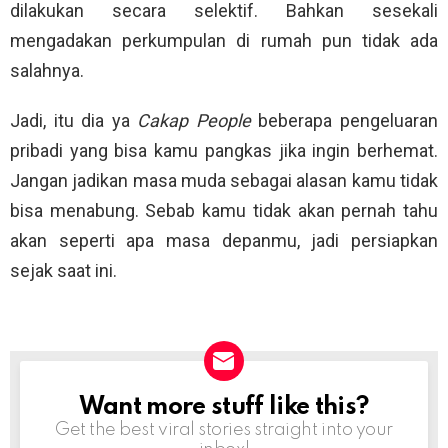
dilakukan secara selektif. Bahkan sesekali
mengadakan perkumpulan di rumah pun tidak ada
salahnya.
Jadi, itu dia ya
Cakap People
beberapa pengeluaran
pribadi yang bisa kamu pangkas jika ingin berhemat.
Jangan jadikan masa muda sebagai alasan kamu tidak
bisa menabung. Sebab kamu tidak akan pernah tahu
akan seperti apa masa depanmu, jadi persiapkan
sejak saat ini.
Want more stuff like this?
NEWSLETTER
Get the best viral stories straight into your