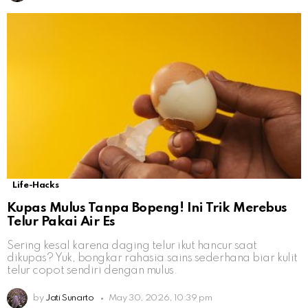
Life-Hacks
Kupas Mulus Tanpa Bopeng! Ini Trik Merebus
Telur Pakai Air Es
Sering kesal karena daging telur ikut hancur saat
dikupas? Yuk, bongkar rahasia sains sederhana biar kulit
telur copot sendiri dengan mulus.
by
Jati Sunarto
May 30, 2026, 10:39 pm