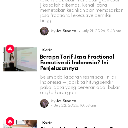
tahun tidak akan mendatangkan cuan
jika salah dikemas. Kenali cara
memetakan keahlian dan memasarkan
jasa fractional executive bernilai
tinggi.
by
Jati Sunarto
July 21, 2026, 9:43 pm
Karir
Berapa Tarif Jasa Fractional
Executive di Indonesia? Ini
Penjelasannya
Belum ada laporan resmi soal ini di
Indonesia — jadi kita hitung sendiri
pakai data yang beneran ada, bukan
angka karangan.
by
Jati Sunarto
July 22, 2026, 10:53 am
Karir