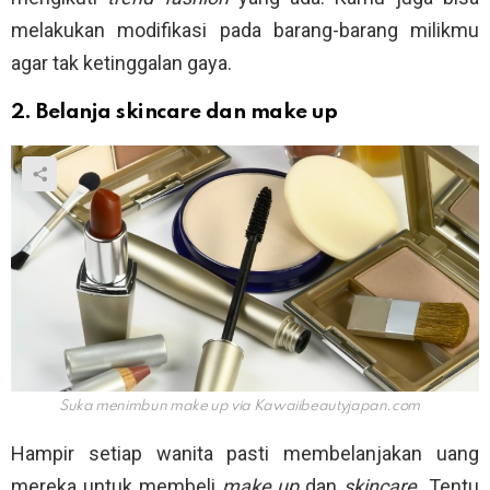
melakukan modifikasi pada barang-barang milikmu
agar tak ketinggalan gaya.
2. Belanja skincare dan make up
Suka menimbun make up via
Kawaiibeautyjapan.com
Hampir setiap wanita pasti membelanjakan uang
mereka untuk membeli
make up
dan
skincare.
Tentu