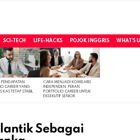
SCI-TECH
LIFE-HACKS
POJOK INGGRIS
WHAT’S 
R PENDAPATAN
CARA MENJADI KOMISARIS
IO CAREER YANG
INDEPENDEN: PERAN
S KAS TETAP STABIL
PORTFOLIO CAREER UNTUK
EKSEKUTIF SENIOR
lantik Sebagai