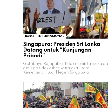
Berita
INTERNASIONAL
Singapura: Presiden Sri Lanka
Datang untuk “Kunjungan
Pribadi”
Gotabaya Rajapaksa ‘tidak meminta suaka d
dia juga tidak diberikan suaka,” kata
Kementerian Luar Negeri Singapura