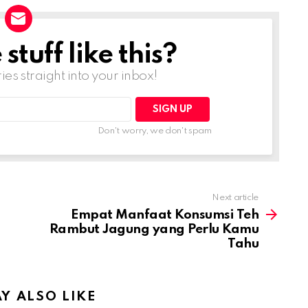
tuff like this?
ries straight into your inbox!
Don't worry, we don't spam
Next article
Empat Manfaat Konsumsi Teh
Rambut Jagung yang Perlu Kamu
Tahu
Y ALSO LIKE