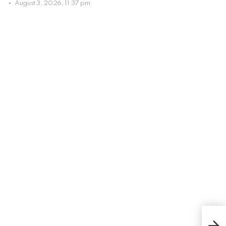
August 3, 2026, 11:37 pm
Emp
Ram