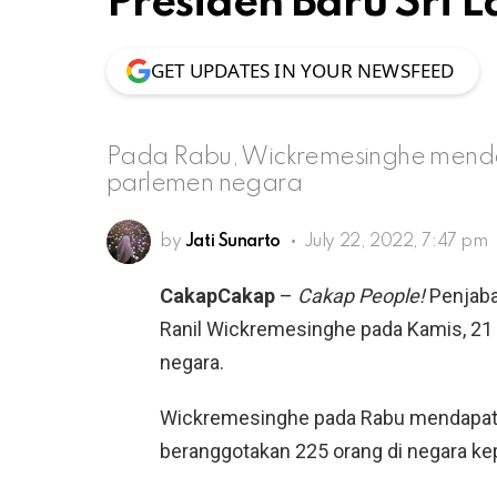
Presiden Baru Sri 
GET UPDATES IN YOUR NEWSFEED
Pada Rabu, Wickremesinghe menda
parlemen negara
by
Jati Sunarto
July 22, 2022, 7:47 pm
CakapCakap
–
Cakap People!
Penjaba
Ranil Wickremesinghe pada Kamis, 21 J
negara.
Wickremesinghe pada Rabu mendapatk
beranggotakan 225 orang di negara kep