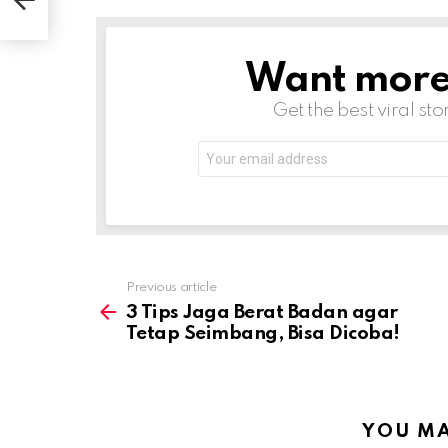
Want more s
NEWSLETTER
Get the best viral sto
Email
address:
Previous article
See
more
3 Tips Jaga Berat Badan agar
Tetap Seimbang, Bisa Dicoba!
YOU MA