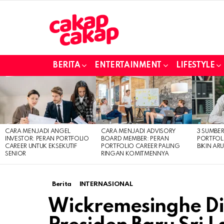
BERITA
ENTERTAINMENT
LIFESTYLE
LATEST
STORIES
CARA MENJADI ANGEL
CARA MENJADI ADVISORY
3 SUMBE
INVESTOR: PERAN PORTFOLIO
BOARD MEMBER: PERAN
PORTFOL
CAREER UNTUK EKSEKUTIF
PORTFOLIO CAREER PALING
BIKIN ARU
SENIOR
RINGAN KOMITMENNYA
Berita
INTERNASIONAL
Wickremesinghe Di