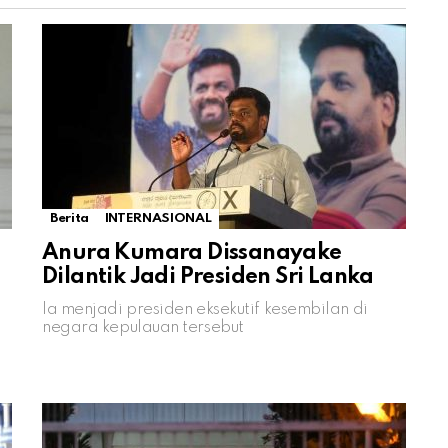
Berita
INTERNASIONAL
Anura Kumara Dissanayake
Dilantik Jadi Presiden Sri Lanka
Ia menjadi presiden eksekutif kesembilan di
negara kepulauan tersebut