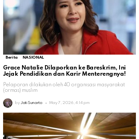
Berita
NASIONAL
Grace Natalie Dilaporkan ke Bareskrim, Ini
Jejak Pendidikan dan Karir Menterengnya!
Pelaporan dilakukan oleh 40 organisasi masyarakat
(ormas) muslim
by
Jati Sunarto
May 7, 2026, 4:14 pm