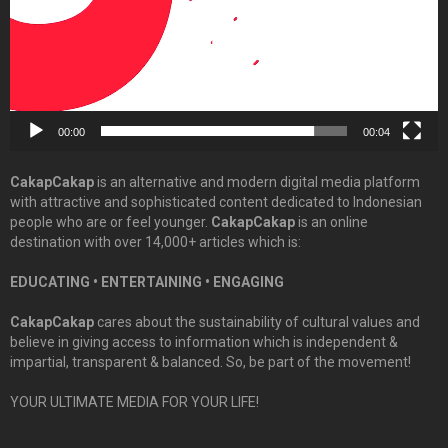
00:00
00:04
CakapCakap
is an alternative and modern digital media platform
with attractive and sophisticated content dedicated to Indonesian
people who are or feel younger.
CakapCakap
is an online
destination with over 14,000+ articles which is:
EDUCATING • ENTERTAINING • ENGAGING
CakapCakap
cares about the sustainability of cultural values and
believe in giving access to information which is independent &
impartial, transparent & balanced. So, be part of the movement!
YOUR ULTIMATE MEDIA FOR YOUR LIFE!