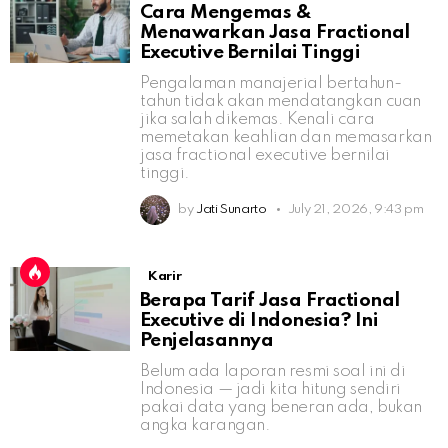
Cara Mengemas &
Menawarkan Jasa Fractional
Executive Bernilai Tinggi
Pengalaman manajerial bertahun-
tahun tidak akan mendatangkan cuan
jika salah dikemas. Kenali cara
memetakan keahlian dan memasarkan
jasa fractional executive bernilai
tinggi.
by
Jati Sunarto
July 21, 2026, 9:43 pm
Karir
Berapa Tarif Jasa Fractional
Executive di Indonesia? Ini
Penjelasannya
Belum ada laporan resmi soal ini di
Indonesia — jadi kita hitung sendiri
pakai data yang beneran ada, bukan
angka karangan.