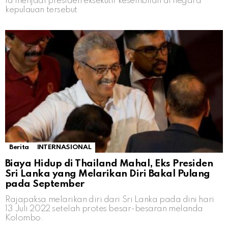
Ia menjadi presiden eksekutif kesembilan di negara
kepulauan tersebut
Berita
INTERNASIONAL
Biaya Hidup di Thailand Mahal, Eks Presiden
Sri Lanka yang Melarikan Diri Bakal Pulang
pada September
Rajapaksa melarikan diri dari Sri Lanka pada dini hari
13 Juli 2022 setelah protes besar-besaran melanda
Kolombo.