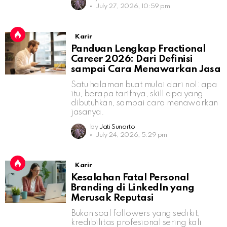
July 27, 2026, 10:59 pm
Karir
Panduan Lengkap Fractional
Career 2026: Dari Definisi
sampai Cara Menawarkan Jasa
Satu halaman buat mulai dari nol: apa
itu, berapa tarifnya, skill apa yang
dibutuhkan, sampai cara menawarkan
jasanya.
by
Jati Sunarto
July 24, 2026, 5:29 pm
Karir
Kesalahan Fatal Personal
Branding di LinkedIn yang
Merusak Reputasi
Bukan soal followers yang sedikit,
kredibilitas profesional sering kali