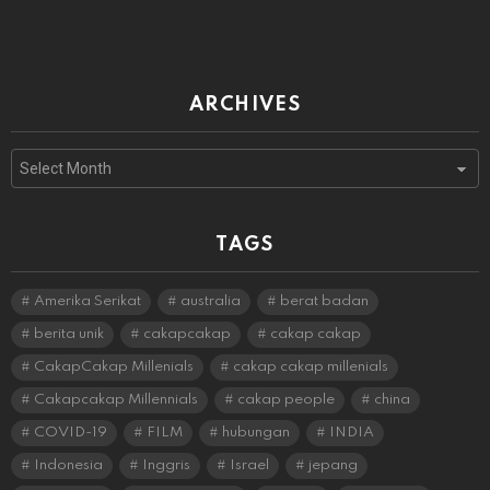
ARCHIVES
Archives
TAGS
Amerika Serikat
australia
berat badan
berita unik
cakapcakap
cakap cakap
CakapCakap Millenials
cakap cakap millenials
Cakapcakap Millennials
cakap people
china
COVID-19
FILM
hubungan
INDIA
Indonesia
Inggris
Israel
jepang