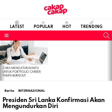
LATEST
POPULAR
HOT
TRENDING
S
Menu
LATEST
STORIES
CARA MENGATUR WAKTU
UNTUK PORTFOLIO CAREER
TANPA BURNOUT
Berita
INTERNASIONAL
Presiden Sri Lanka Konfirmasi Akan
Mengundurkan Diri