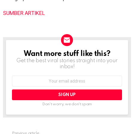
SUMBER ARTIKEL
Want more stuff like this?
NEWSLETTER
Get the best viral stories straight into your
inbox!
Email
address:
Don't worry, we don't spam
Previous article
See