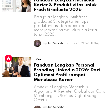
Panduan Lengkap Memulai
Karier & Produktivitas untuk
Fresh Graduate 2026
Peta jalan lengkap untuk fresh
graduate: Strategi karier, tips
produktivitas, dan panduan
manajemen finansial di dunia kerja
tahun 2026.
by
Jati Sunarto
July 28, 2026, 11:34 pm
Karir
Panduan Lengkap Personal
Branding LinkedIn 2026: Dari
Optimasi Profil sampai
Monetisasi Karier
Arsitektur Lengkap Menembus
Algoritma AI Rekruter Global dan Cara
Membangun Otoritas Digital yang
Otentik
by
Jati Sunarto