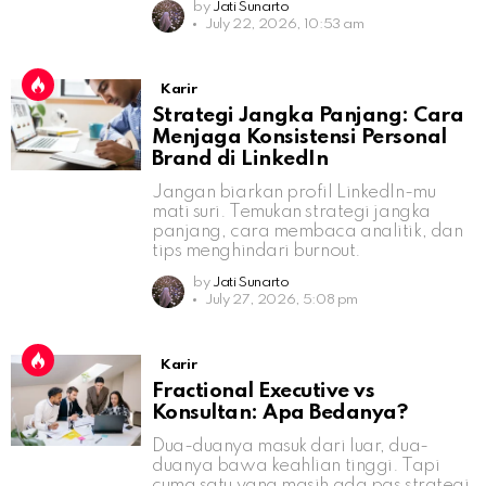
by
Jati Sunarto
July 22, 2026, 10:53 am
Karir
Strategi Jangka Panjang: Cara
Menjaga Konsistensi Personal
Brand di LinkedIn
Jangan biarkan profil LinkedIn-mu
mati suri. Temukan strategi jangka
panjang, cara membaca analitik, dan
tips menghindari burnout.
by
Jati Sunarto
July 27, 2026, 5:08 pm
Karir
Fractional Executive vs
Konsultan: Apa Bedanya?
Dua-duanya masuk dari luar, dua-
duanya bawa keahlian tinggi. Tapi
cuma satu yang masih ada pas strategi