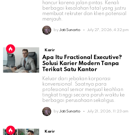
hancur karena jalan pintas. Kenali
berbagai kesalahan fatal yang justru
membuat rekruter dan klien potensial
menjauh.
by
Jati Sunarto
July 27, 2026, 4:32 pm
Karir
Apa Itu Fractional Executive?
Solusi Karier Modern Tanpa
Terikat Satu Kantor
Keluar dari jebakan korporasi
konvensional. Saatnya para
profesional senior menjual keahlian
tingkat tinggi secara paruh waktu ke
berbagai perusahaan sekaligus.
by
Jati Sunarto
July 21, 2026, 11:23 am
Karir