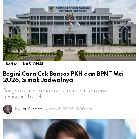
Berita
NASIONAL
Begini Cara Cek Bansos PKH dan BPNT Mei
2026, Simak Jadwalnya!
Pengecekan dilakukan di situs resmi Kemensos
menggunakan NIK
by
Jati Sunarto
May 8, 2026, 3:00 pm