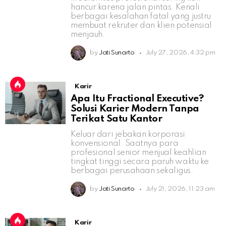
hancur karena jalan pintas. Kenali
berbagai kesalahan fatal yang justru
membuat rekruter dan klien potensial
menjauh.
by
Jati Sunarto
July 27, 2026, 4:32 pm
Karir
Apa Itu Fractional Executive?
Solusi Karier Modern Tanpa
Terikat Satu Kantor
Keluar dari jebakan korporasi
konvensional. Saatnya para
profesional senior menjual keahlian
tingkat tinggi secara paruh waktu ke
berbagai perusahaan sekaligus.
by
Jati Sunarto
July 21, 2026, 11:23 am
Karir