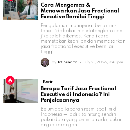
Cara Mengemas &
Menawarkan Jasa Fractional
Executive Bernilai Tinggi
Pengalaman manajerial bertahun-
tahun tidak akan mendatangkan cuan
jika salah dikemas. Kenali cara
memetakan keahlian dan memasarkan
jasa fractional executive bernilai
tinggi.
by
Jati Sunarto
July 21, 2026, 9:43 pm
Karir
Berapa Tarif Jasa Fractional
Executive di Indonesia? Ini
Penjelasannya
Belum ada laporan resmi soal ini di
Indonesia — jadi kita hitung sendiri
pakai data yang beneran ada, bukan
angka karangan.