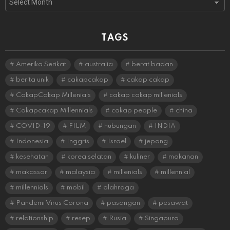
TAGS
Amerika Serikat
australia
berat badan
berita unik
cakapcakap
cakap cakap
CakapCakap Millenials
cakap cakap millenials
Cakapcakap Millennials
cakap people
china
COVID-19
FILM
hubungan
INDIA
Indonesia
Inggris
Israel
jepang
kesehatan
korea selatan
kuliner
makanan
makassar
malaysia
millenials
millennial
millennials
mobil
olahraga
Pandemi Virus Corona
pasangan
pesawat
relationship
resep
Rusia
Singapura