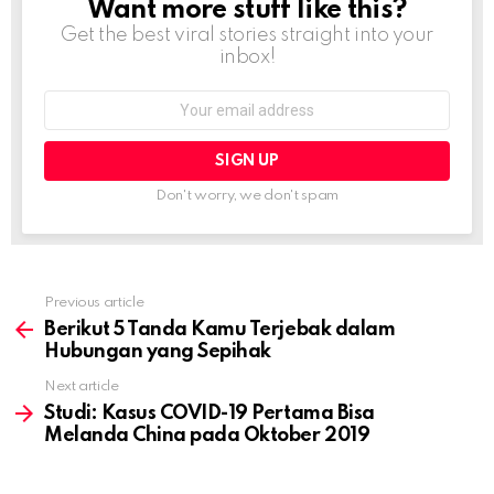
Want more stuff like this?
NEWSLETTER
Get the best viral stories straight into your
inbox!
Email
address:
Don't worry, we don't spam
Previous article
See
more
Berikut 5 Tanda Kamu Terjebak dalam
Hubungan yang Sepihak
Next article
Studi: Kasus COVID-19 Pertama Bisa
Melanda China pada Oktober 2019