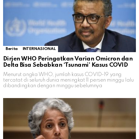
Berita
INTERNASIONAL
Dirjen WHO Peringatkan Varian Omicron dan
Delta Bisa Sebabkan ‘Tsunami’ Kasus COVID
Menurut angka WHO, jumlah kasus COVID-19 yang
tercatat di seluruh dunia meningkat 11 persen minggu lalu
dibandingkan dengan minggu sebelumnya