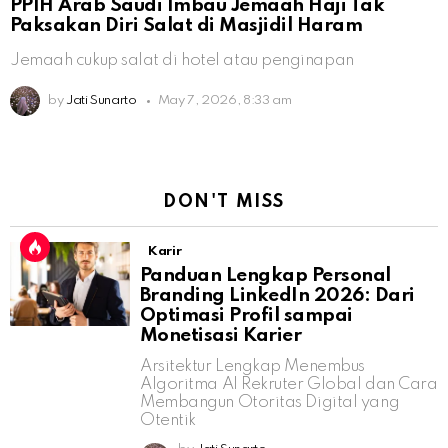
PPIH Arab Saudi Imbau Jemaah Haji Tak
Paksakan Diri Salat di Masjidil Haram
Jemaah cukup salat di hotel atau penginapan
by
Jati Sunarto
May 7, 2026, 8:33 am
DON'T MISS
Karir
Panduan Lengkap Personal
Branding LinkedIn 2026: Dari
Optimasi Profil sampai
Monetisasi Karier
Arsitektur Lengkap Menembus
Algoritma AI Rekruter Global dan Cara
Membangun Otoritas Digital yang
Otentik