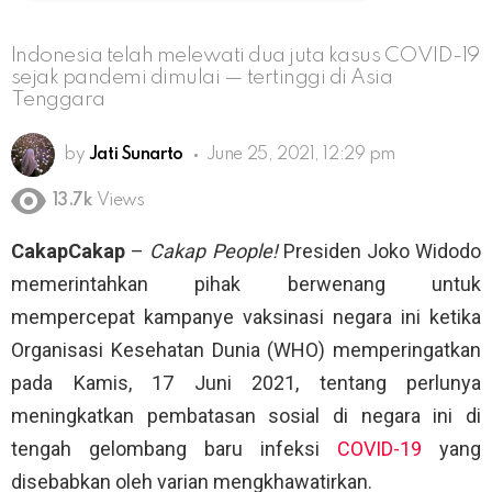
Indonesia telah melewati dua juta kasus COVID-19
sejak pandemi dimulai — tertinggi di Asia
Tenggara
by
Jati Sunarto
June 25, 2021, 12:29 pm
13.7k
Views
CakapCakap
–
Cakap People!
Presiden Joko Widodo
memerintahkan pihak berwenang untuk
mempercepat kampanye vaksinasi negara ini ketika
Organisasi Kesehatan Dunia (WHO) memperingatkan
pada Kamis, 17 Juni 2021, tentang perlunya
meningkatkan pembatasan sosial di negara ini di
tengah gelombang baru infeksi
COVID-19
yang
disebabkan oleh varian mengkhawatirkan.