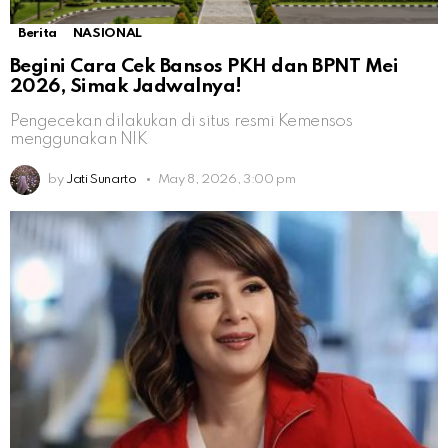
Berita
NASIONAL
Begini Cara Cek Bansos PKH dan BPNT Mei
2026, Simak Jadwalnya!
Pengecekan dilakukan di situs resmi Kemensos
menggunakan NIK
by
Jati Sunarto
May 8, 2026, 3:00 pm