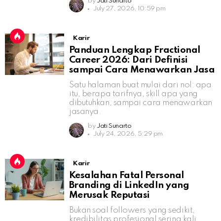
by
Jati Sunarto
July 27, 2026, 10:59 pm
Karir
Panduan Lengkap Fractional
Career 2026: Dari Definisi
sampai Cara Menawarkan Jasa
Satu halaman buat mulai dari nol: apa
itu, berapa tarifnya, skill apa yang
dibutuhkan, sampai cara menawarkan
jasanya.
by
Jati Sunarto
July 24, 2026, 5:29 pm
Karir
Kesalahan Fatal Personal
Branding di LinkedIn yang
Merusak Reputasi
Bukan soal followers yang sedikit,
kredibilitas profesional sering kali