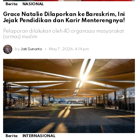
Berita
NASIONAL
Grace Natalie Dilaporkan ke Bareskrim, Ini
Jejak Pendidikan dan Karir Menterengnya!
Pelaporan dilakukan oleh 40 organisasi masyarakat
(ormas) muslim
by
Jati Sunarto
May 7, 2026, 4:14 pm
Berita
INTERNASIONAL