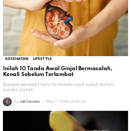
KESEHATAN
LIFESTYLE
Inilah 10 Tanda Awal Ginjal Bermasalah,
Kenali Sebelum Terlambat
Banyak penyakit baru terdeteksi saat sudah dalam
kondisi parah
by
Jati Sunarto
May 7, 2026, 8:06 am