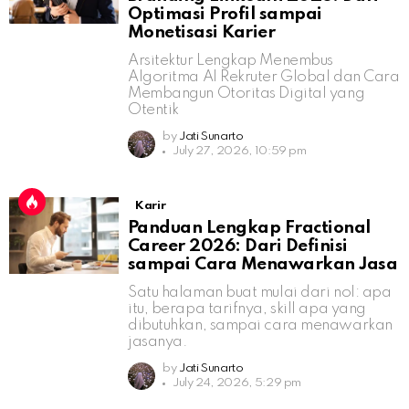
Optimasi Profil sampai
Monetisasi Karier
Arsitektur Lengkap Menembus
Algoritma AI Rekruter Global dan Cara
Membangun Otoritas Digital yang
Otentik
by
Jati Sunarto
July 27, 2026, 10:59 pm
Karir
Panduan Lengkap Fractional
Career 2026: Dari Definisi
sampai Cara Menawarkan Jasa
Satu halaman buat mulai dari nol: apa
itu, berapa tarifnya, skill apa yang
dibutuhkan, sampai cara menawarkan
jasanya.
by
Jati Sunarto
July 24, 2026, 5:29 pm