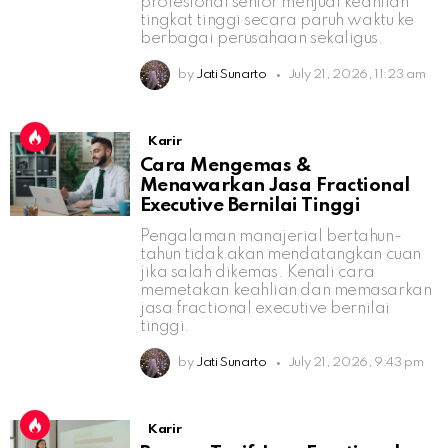
profesional senior menjual keahlian
tingkat tinggi secara paruh waktu ke
berbagai perusahaan sekaligus.
by
Jati Sunarto
July 21, 2026, 11:23 am
Karir
Cara Mengemas &
Menawarkan Jasa Fractional
Executive Bernilai Tinggi
Pengalaman manajerial bertahun-
tahun tidak akan mendatangkan cuan
jika salah dikemas. Kenali cara
memetakan keahlian dan memasarkan
jasa fractional executive bernilai
tinggi.
by
Jati Sunarto
July 21, 2026, 9:43 pm
Karir