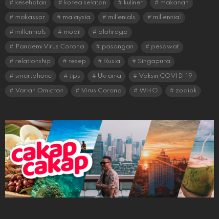
kesehatan
korea selatan
kuliner
makanan
makassar
malaysia
millenials
millennial
millennials
mobil
olahraga
Pandemi Virus Corona
pasangan
pesawat
relationship
resep
Rusia
Singapura
smartphone
tips
Ukraina
Vaksin COVID-19
Varian Omicron
Virus Corona
WHO
zodiak