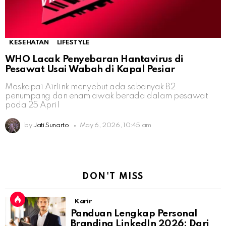
KESEHATAN
LIFESTYLE
WHO Lacak Penyebaran Hantavirus di
Pesawat Usai Wabah di Kapal Pesiar
Maskapai Airlink menyebut ada sebanyak 82
penumpang dan enam awak berada dalam pesawat
pada 25 April
by
Jati Sunarto
May 6, 2026, 10:45 am
DON'T MISS
Karir
Panduan Lengkap Personal
Branding LinkedIn 2026: Dari