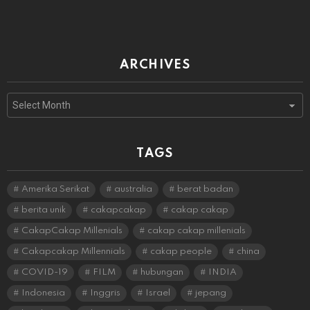
ARCHIVES
Archives
TAGS
Amerika Serikat
australia
berat badan
berita unik
cakapcakap
cakap cakap
CakapCakap Millenials
cakap cakap millenials
Cakapcakap Millennials
cakap people
china
COVID-19
FILM
hubungan
INDIA
Indonesia
Inggris
Israel
jepang