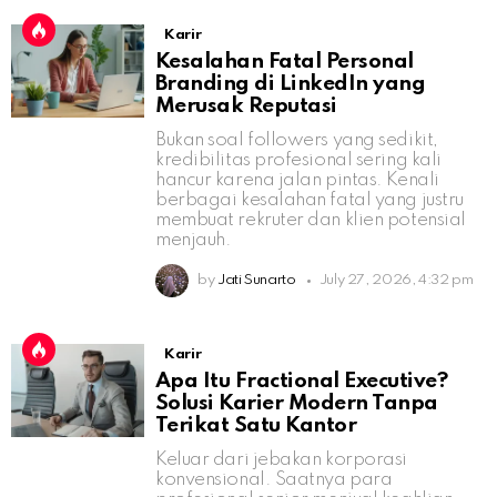
Karir
Kesalahan Fatal Personal
Branding di LinkedIn yang
Merusak Reputasi
Bukan soal followers yang sedikit,
kredibilitas profesional sering kali
hancur karena jalan pintas. Kenali
berbagai kesalahan fatal yang justru
membuat rekruter dan klien potensial
menjauh.
by
Jati Sunarto
July 27, 2026, 4:32 pm
Karir
Apa Itu Fractional Executive?
Solusi Karier Modern Tanpa
Terikat Satu Kantor
Keluar dari jebakan korporasi
konvensional. Saatnya para