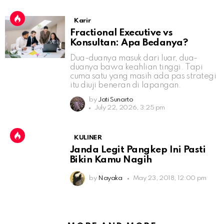
Karir
Fractional Executive vs
Konsultan: Apa Bedanya?
Dua-duanya masuk dari luar, dua-
duanya bawa keahlian tinggi. Tapi
cuma satu yang masih ada pas strategi
itu diuji beneran di lapangan.
by
Jati Sunarto
July 22, 2026, 3:25 pm
KULINER
Janda Legit Pangkep Ini Pasti
Bikin Kamu Nagih
by
Nayaka
May 23, 2018, 12:00 pm