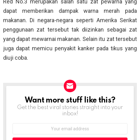
Red No.3 merupakan salah satu zat pewarna yang
dapat memberikan dampak warna merah pada
makanan. Di negara-negara seperti Amerika Serikat
penggunaan zat tersebut tak diizinkan sebagai zat
yang dapat mewarnai makanan. Selain itu zat tersebut
juga dapat memicu penyakit kanker pada tikus yang
diuji coba.
Want more stuff like this?
NEWSLETTER
Get the best viral stories straight into your
inbox!
Email
address: