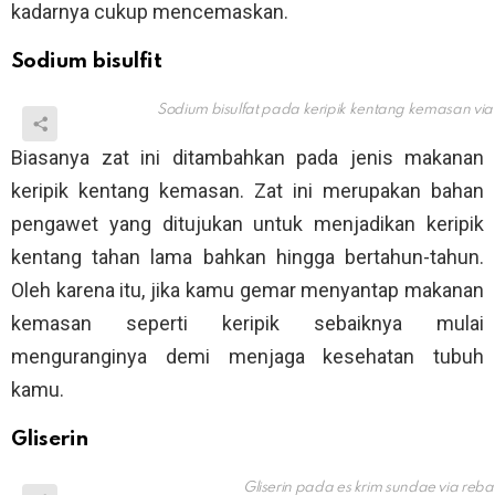
kadarnya cukup mencemaskan.
Sodium bisulfit
Sodium bisulfat pada keripik kentang kemasan vi
Biasanya zat ini ditambahkan pada jenis makanan
keripik kentang kemasan. Zat ini merupakan bahan
pengawet yang ditujukan untuk menjadikan keripik
kentang tahan lama bahkan hingga bertahun-tahun.
Oleh karena itu, jika kamu gemar menyantap makanan
kemasan seperti keripik sebaiknya mulai
menguranginya demi menjaga kesehatan tubuh
kamu.
Gliserin
Gliserin pada es krim sundae via
reba