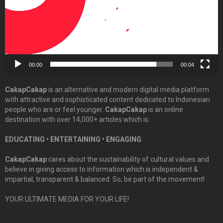
00:00
00:04
CakapCakap
is an alternative and modern digital media platform
with attractive and sophisticated content dedicated to Indonesian
people who are or feel younger.
CakapCakap
is an online
destination with over 14,000+ articles which is:
EDUCATING • ENTERTAINING • ENGAGING
CakapCakap
cares about the sustainability of cultural values and
believe in giving access to information which is independent &
impartial, transparent & balanced. So, be part of the movement!
YOUR ULTIMATE MEDIA FOR YOUR LIFE!