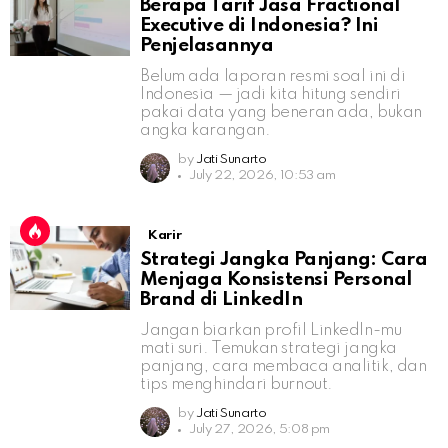
Berapa Tarif Jasa Fractional
Executive di Indonesia? Ini
Penjelasannya
Belum ada laporan resmi soal ini di
Indonesia — jadi kita hitung sendiri
pakai data yang beneran ada, bukan
angka karangan.
by
Jati Sunarto
July 22, 2026, 10:53 am
Karir
Strategi Jangka Panjang: Cara
Menjaga Konsistensi Personal
Brand di LinkedIn
Jangan biarkan profil LinkedIn-mu
mati suri. Temukan strategi jangka
panjang, cara membaca analitik, dan
tips menghindari burnout.
by
Jati Sunarto
July 27, 2026, 5:08 pm