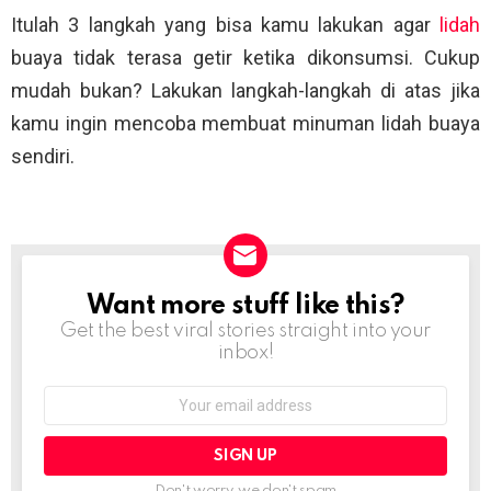
Itulah 3 langkah yang bisa kamu lakukan agar
lidah
buaya tidak terasa getir ketika dikonsumsi. Cukup
mudah bukan? Lakukan langkah-langkah di atas jika
kamu ingin mencoba membuat minuman lidah buaya
sendiri.
Want more stuff like this?
NEWSLETTER
Get the best viral stories straight into your
inbox!
Email
address:
Don't worry, we don't spam