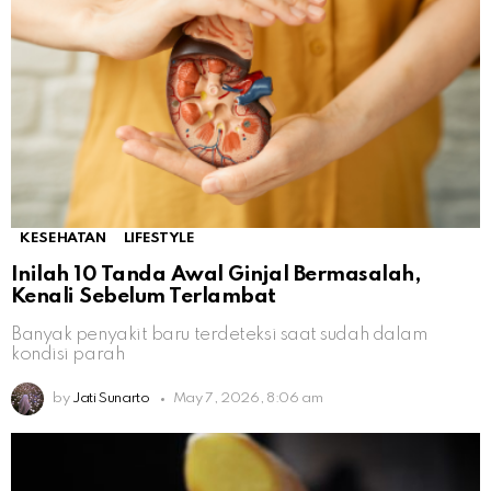
KESEHATAN
LIFESTYLE
Inilah 10 Tanda Awal Ginjal Bermasalah,
Kenali Sebelum Terlambat
Banyak penyakit baru terdeteksi saat sudah dalam
kondisi parah
by
Jati Sunarto
May 7, 2026, 8:06 am