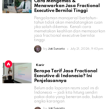
Cara Mengemas &
Menawarkan Jasa Fractional
Executive Bernilai Tinggi
Pengalaman manajerial bertahun-
tahun tidak akan mendatangkan cuan
jika salah dikemas. Kenali cara
memetakan keahlian dan memasarkan
jasa fractional executive bernilai
tinggi.
by
Jati Sunarto
July 21, 2026, 9:43 pm
Karir
Berapa Tarif Jasa Fractional
Executive di Indonesia? Ini
Penjelasannya
Belum ada laporan resmi soal ini di
Indonesia — jadi kita hitung sendiri
pakai data yang beneran ada, bukan
angka karangan.
by
Jati Sunarto