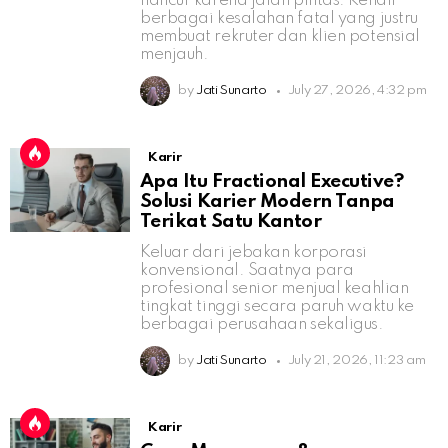
hancur karena jalan pintas. Kenali
berbagai kesalahan fatal yang justru
membuat rekruter dan klien potensial
menjauh.
by
Jati Sunarto
July 27, 2026, 4:32 pm
Karir
Apa Itu Fractional Executive?
Solusi Karier Modern Tanpa
Terikat Satu Kantor
Keluar dari jebakan korporasi
konvensional. Saatnya para
profesional senior menjual keahlian
tingkat tinggi secara paruh waktu ke
berbagai perusahaan sekaligus.
by
Jati Sunarto
July 21, 2026, 11:23 am
Karir