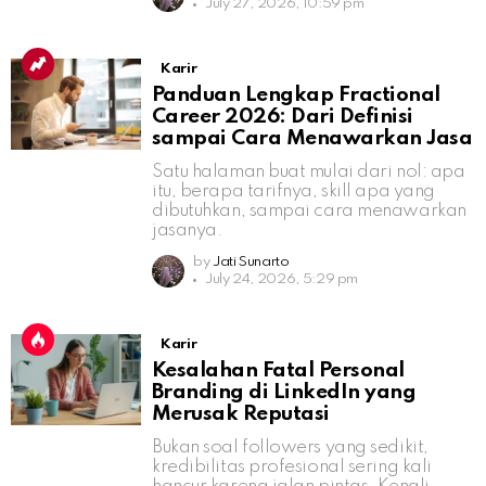
July 27, 2026, 10:59 pm
Karir
Panduan Lengkap Fractional
Career 2026: Dari Definisi
sampai Cara Menawarkan Jasa
Satu halaman buat mulai dari nol: apa
itu, berapa tarifnya, skill apa yang
dibutuhkan, sampai cara menawarkan
jasanya.
by
Jati Sunarto
July 24, 2026, 5:29 pm
Karir
Kesalahan Fatal Personal
Branding di LinkedIn yang
Merusak Reputasi
Bukan soal followers yang sedikit,
kredibilitas profesional sering kali