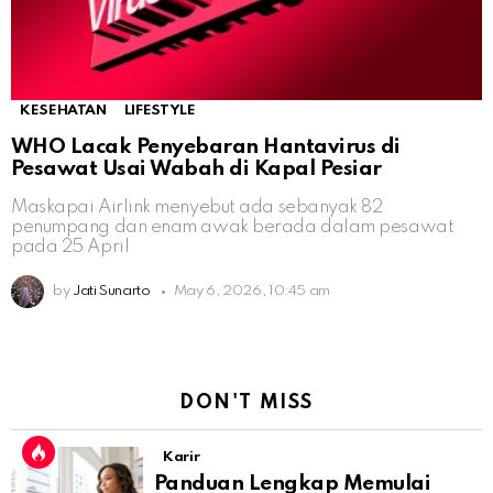
KESEHATAN
LIFESTYLE
WHO Lacak Penyebaran Hantavirus di
Pesawat Usai Wabah di Kapal Pesiar
Maskapai Airlink menyebut ada sebanyak 82
penumpang dan enam awak berada dalam pesawat
pada 25 April
by
Jati Sunarto
May 6, 2026, 10:45 am
DON'T MISS
Karir
Panduan Lengkap Memulai