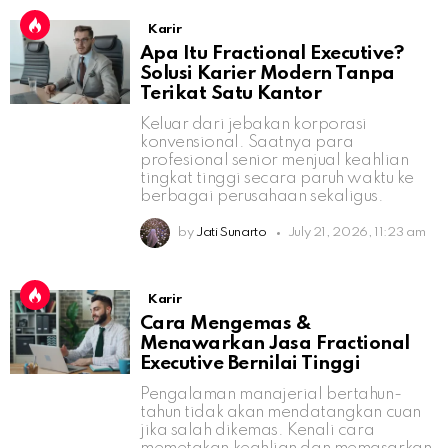
Karir
Apa Itu Fractional Executive?
Solusi Karier Modern Tanpa
Terikat Satu Kantor
Keluar dari jebakan korporasi
konvensional. Saatnya para
profesional senior menjual keahlian
tingkat tinggi secara paruh waktu ke
berbagai perusahaan sekaligus.
by
Jati Sunarto
July 21, 2026, 11:23 am
Karir
Cara Mengemas &
Menawarkan Jasa Fractional
Executive Bernilai Tinggi
Pengalaman manajerial bertahun-
tahun tidak akan mendatangkan cuan
jika salah dikemas. Kenali cara