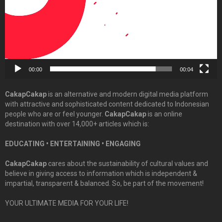
00:00
00:04
CakapCakap
is an alternative and modern digital media platform
with attractive and sophisticated content dedicated to Indonesian
people who are or feel younger.
CakapCakap
is an online
destination with over 14,000+ articles which is:
EDUCATING • ENTERTAINING • ENGAGING
CakapCakap
cares about the sustainability of cultural values and
believe in giving access to information which is independent &
impartial, transparent & balanced. So, be part of the movement!
YOUR ULTIMATE MEDIA FOR YOUR LIFE!