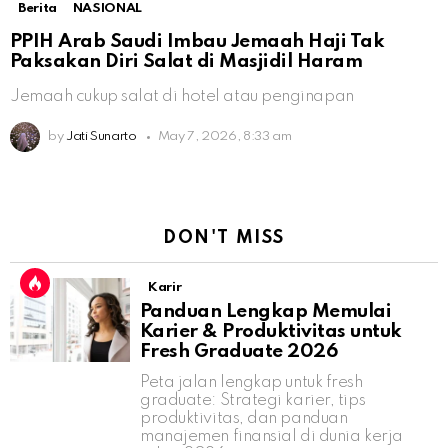
Berita
NASIONAL
PPIH Arab Saudi Imbau Jemaah Haji Tak
Paksakan Diri Salat di Masjidil Haram
Jemaah cukup salat di hotel atau penginapan
by
Jati Sunarto
May 7, 2026, 8:33 am
DON'T MISS
Karir
Panduan Lengkap Memulai
Karier & Produktivitas untuk
Fresh Graduate 2026
Peta jalan lengkap untuk fresh
graduate: Strategi karier, tips
produktivitas, dan panduan
manajemen finansial di dunia kerja