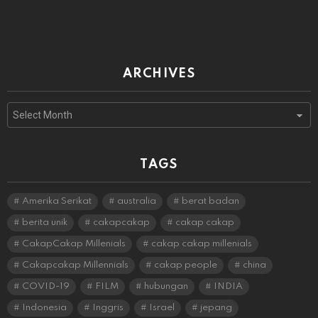
ARCHIVES
Archives
TAGS
Amerika Serikat
australia
berat badan
berita unik
cakapcakap
cakap cakap
CakapCakap Millenials
cakap cakap millenials
Cakapcakap Millennials
cakap people
china
COVID-19
FILM
hubungan
INDIA
Indonesia
Inggris
Israel
jepang