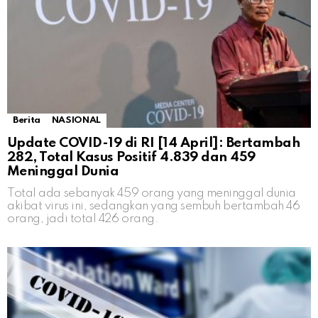
Berita
NASIONAL
Update COVID-19 di RI [14 April]: Bertambah
282, Total Kasus Positif 4.839 dan 459
Meninggal Dunia
Total ada sebanyak 459 orang yang meninggal dunia
akibat virus ini, sedangkan yang sembuh bertambah 46
orang, jadi total 426 orang.