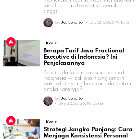
memetakan keahlian dan memasarkan
jasa fractional executive bernilai
tinggi.
by
Jati Sunarto
July 21, 2026, 9:43 pm
Karir
Berapa Tarif Jasa Fractional
Executive di Indonesia? Ini
Penjelasannya
Belum ada laporan resmi soal ini di
Indonesia — jadi kita hitung sendiri
pakai data yang beneran ada, bukan
angka karangan.
by
Jati Sunarto
July 22, 2026, 10:53 am
Karir
Strategi Jangka Panjang: Cara
Menjaga Konsistensi Personal