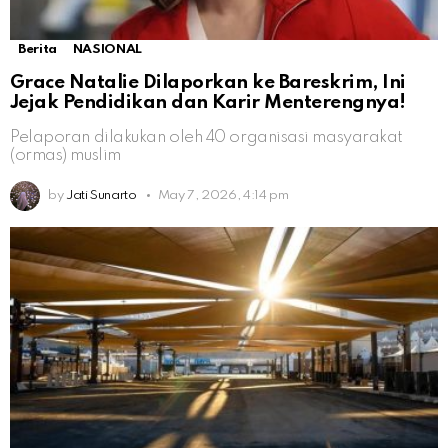
Berita
NASIONAL
Grace Natalie Dilaporkan ke Bareskrim, Ini
Jejak Pendidikan dan Karir Menterengnya!
Pelaporan dilakukan oleh 40 organisasi masyarakat
(ormas) muslim
by
Jati Sunarto
May 7, 2026, 4:14 pm