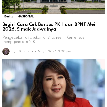
Berita
NASIONAL
Begini Cara Cek Bansos PKH dan BPNT Mei
2026, Simak Jadwalnya!
Pengecekan dilakukan di situs resmi Kemensos
menggunakan NIK
by
Jati Sunarto
May 8, 2026, 3:00 pm