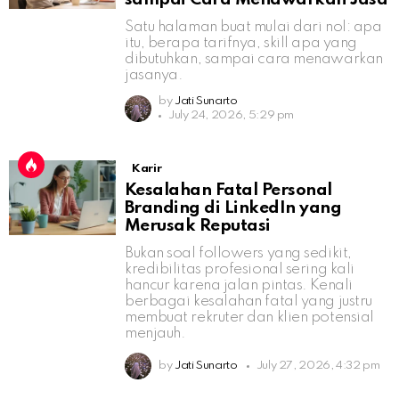
Satu halaman buat mulai dari nol: apa
itu, berapa tarifnya, skill apa yang
dibutuhkan, sampai cara menawarkan
jasanya.
by
Jati Sunarto
July 24, 2026, 5:29 pm
Karir
Kesalahan Fatal Personal
Branding di LinkedIn yang
Merusak Reputasi
Bukan soal followers yang sedikit,
kredibilitas profesional sering kali
hancur karena jalan pintas. Kenali
berbagai kesalahan fatal yang justru
membuat rekruter dan klien potensial
menjauh.
by
Jati Sunarto
July 27, 2026, 4:32 pm