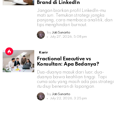
Brand di LinkedIn
Jangan biarkan profil LinkedIn-mu
mati suri. Temukan strategi jangka
panjang, cara membaca analitik, dan
tips menghindari burnout.
by
Jati Sunarto
July 27, 2026, 5:08 pm
Karir
Fractional Executive vs
Konsultan: Apa Bedanya?
Dua-duanya masuk dari luar, dua-
duanya bawa keahlian tinggi. Tapi
cuma satu yang masih ada pas strategi
itu diuji beneran di lapangan.
by
Jati Sunarto
July 22, 2026, 3:25 pm