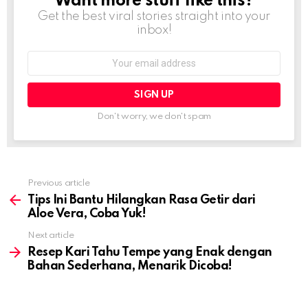
Want more stuff like this?
NEWSLETTER
Get the best viral stories straight into your
inbox!
Email
address:
Don't worry, we don't spam
Previous article
See
more
Tips Ini Bantu Hilangkan Rasa Getir dari
Aloe Vera, Coba Yuk!
Next article
Resep Kari Tahu Tempe yang Enak dengan
Bahan Sederhana, Menarik Dicoba!