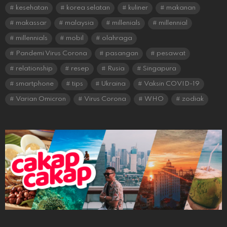
kesehatan
korea selatan
kuliner
makanan
makassar
malaysia
millenials
millennial
millennials
mobil
olahraga
Pandemi Virus Corona
pasangan
pesawat
relationship
resep
Rusia
Singapura
smartphone
tips
Ukraina
Vaksin COVID-19
Varian Omicron
Virus Corona
WHO
zodiak