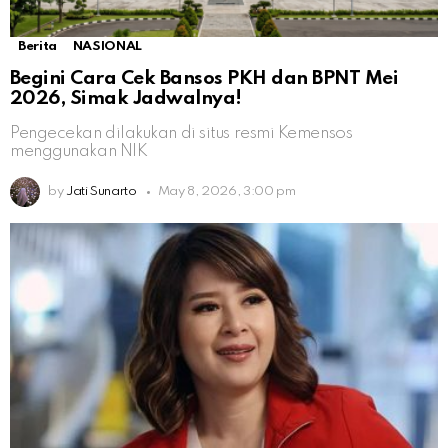
Berita
NASIONAL
Begini Cara Cek Bansos PKH dan BPNT Mei
2026, Simak Jadwalnya!
Pengecekan dilakukan di situs resmi Kemensos
menggunakan NIK
by
Jati Sunarto
May 8, 2026, 3:00 pm