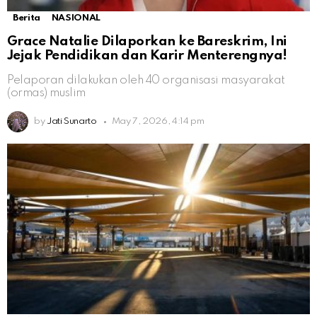
Berita
NASIONAL
Grace Natalie Dilaporkan ke Bareskrim, Ini
Jejak Pendidikan dan Karir Menterengnya!
Pelaporan dilakukan oleh 40 organisasi masyarakat
(ormas) muslim
by
Jati Sunarto
May 7, 2026, 4:14 pm