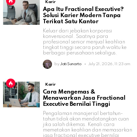
Karir
Apa Itu Fractional Executive?
Solusi Karier Modern Tanpa
Terikat Satu Kantor
Keluar dari jebakan korporasi
konvensional. Saatnya para
profesional senior menjual keahlian
tingkat tinggi secara paruh waktu ke
berbagai perusahaan sekaligus.
by
Jati Sunarto
July 21, 2026, 11:23 am
Karir
Cara Mengemas &
Menawarkan Jasa Fractional
Executive Bernilai Tinggi
Pengalaman manajerial bertahun-
tahun tidak akan mendatangkan cuan
jika salah dikemas. Kenali cara
memetakan keahlian dan memasarkan
jasa fractional executive bernilai