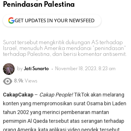
Penindasan Palestina
GET UPDATES IN YOUR NEWSFEED
Surat tersebut mengkritik dukungan AS terhadap
Israel, menuduh Amerika mendanai “penindasan”
terhadap Palestina, dan berisi komentar antisemit.
by
Jati Sunarto
November 18, 2023, 8:23 am
8.9k
Views
CakapCakap
–
Cakap People!
TikTok akan melarang
konten yang mempromosikan surat Osama bin Laden
tahun 2002 yang merinci pembenaran mantan
pemimpin Al Qaeda tersebut atas serangan terhadap
orang Amerika, kata aplikasi video pendek tersebut