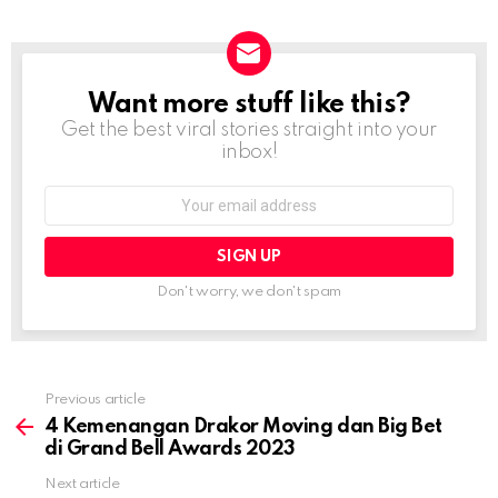
Want more stuff like this?
NEWSLETTER
Get the best viral stories straight into your
inbox!
Email
address:
Don't worry, we don't spam
Previous article
See
more
4 Kemenangan Drakor Moving dan Big Bet
di Grand Bell Awards 2023
Next article