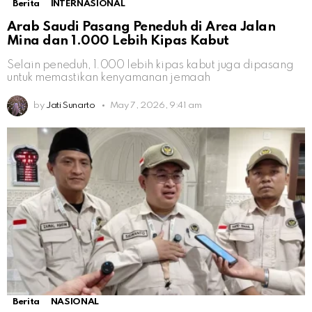
Berita
INTERNASIONAL
Arab Saudi Pasang Peneduh di Area Jalan
Mina dan 1.000 Lebih Kipas Kabut
Selain peneduh, 1.000 lebih kipas kabut juga dipasang
untuk memastikan kenyamanan jemaah
by
Jati Sunarto
May 7, 2026, 9:41 am
Berita
NASIONAL