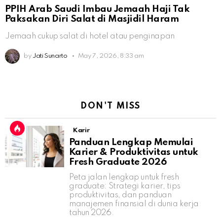
PPIH Arab Saudi Imbau Jemaah Haji Tak
Paksakan Diri Salat di Masjidil Haram
Jemaah cukup salat di hotel atau penginapan
by
Jati Sunarto
May 7, 2026, 8:33 am
DON'T MISS
Karir
Panduan Lengkap Memulai
Karier & Produktivitas untuk
Fresh Graduate 2026
Peta jalan lengkap untuk fresh
graduate: Strategi karier, tips
produktivitas, dan panduan
manajemen finansial di dunia kerja
tahun 2026.