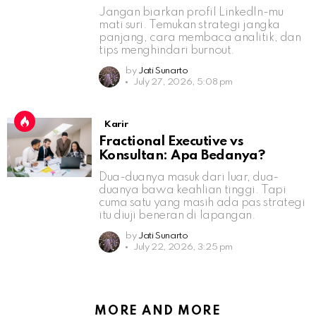
Jangan biarkan profil LinkedIn-mu
mati suri. Temukan strategi jangka
panjang, cara membaca analitik, dan
tips menghindari burnout.
by
Jati Sunarto
July 27, 2026, 5:08 pm
Karir
Fractional Executive vs
Konsultan: Apa Bedanya?
Dua-duanya masuk dari luar, dua-
duanya bawa keahlian tinggi. Tapi
cuma satu yang masih ada pas strategi
itu diuji beneran di lapangan.
by
Jati Sunarto
July 22, 2026, 3:25 pm
MORE AND MORE