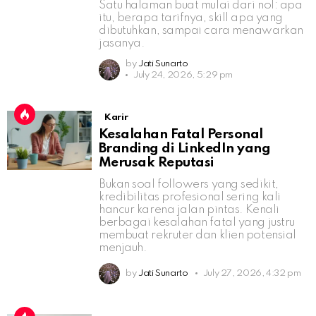
Satu halaman buat mulai dari nol: apa
itu, berapa tarifnya, skill apa yang
dibutuhkan, sampai cara menawarkan
jasanya.
by
Jati Sunarto
July 24, 2026, 5:29 pm
Karir
Kesalahan Fatal Personal
Branding di LinkedIn yang
Merusak Reputasi
Bukan soal followers yang sedikit,
kredibilitas profesional sering kali
hancur karena jalan pintas. Kenali
berbagai kesalahan fatal yang justru
membuat rekruter dan klien potensial
menjauh.
by
Jati Sunarto
July 27, 2026, 4:32 pm