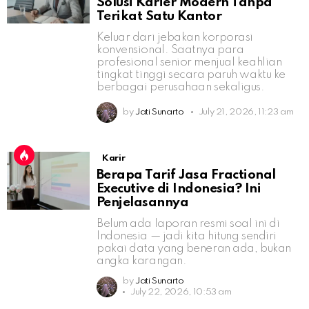
Solusi Karier Modern Tanpa
Terikat Satu Kantor
Keluar dari jebakan korporasi
konvensional. Saatnya para
profesional senior menjual keahlian
tingkat tinggi secara paruh waktu ke
berbagai perusahaan sekaligus.
by
Jati Sunarto
July 21, 2026, 11:23 am
Karir
Berapa Tarif Jasa Fractional
Executive di Indonesia? Ini
Penjelasannya
Belum ada laporan resmi soal ini di
Indonesia — jadi kita hitung sendiri
pakai data yang beneran ada, bukan
angka karangan.
by
Jati Sunarto
July 22, 2026, 10:53 am