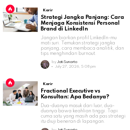
Karir
Strategi Jangka Panjang: Cara
Menjaga Konsistensi Personal
Brand di LinkedIn
Jangan biarkan profil LinkedIn-mu
mati suri. Temukan strategi jangka
panjang, cara membaca analitik, dan
tips menghindari burnout.
by
Jati Sunarto
July 27, 2026, 5:08 pm
Karir
Fractional Executive vs
Konsultan: Apa Bedanya?
Dua-duanya masuk dari luar, dua-
duanya bawa keahlian tinggi. Tapi
cuma satu yang masih ada pas strategi
itu diuji beneran di lapangan.
by
Jati Sunarto