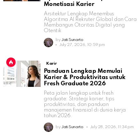
Monetisasi Karier
Arsitektur Lengkap Menembus
Algoritma AI Rekruter Global dan Cara
Membangun Otoritas Digital yang
Otentik
by
Jati Sunarto
July 27, 2026, 10:59 pm
Karir
Panduan Lengkap Memulai
Karier & Produktivitas untuk
Fresh Graduate 2026
Peta jalan lengkap untuk fresh
graduate: Strategi karier, tips
produktivitas, dan panduan
manajemen finansial di dunia kerja
tahun 2026.
by
Jati Sunarto
July 28, 2026, 11:34 pm