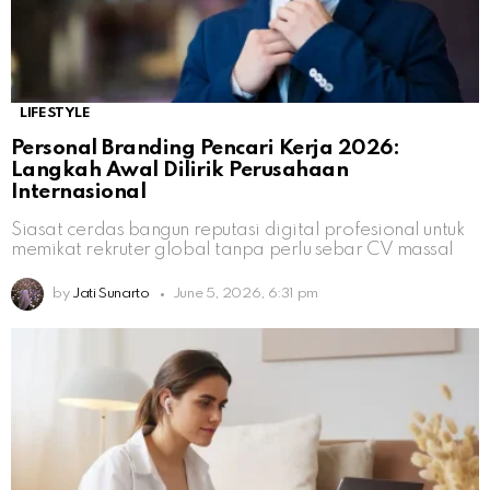
LIFESTYLE
Personal Branding Pencari Kerja 2026:
Langkah Awal Dilirik Perusahaan
Internasional
Siasat cerdas bangun reputasi digital profesional untuk
memikat rekruter global tanpa perlu sebar CV massal
by
Jati Sunarto
June 5, 2026, 6:31 pm