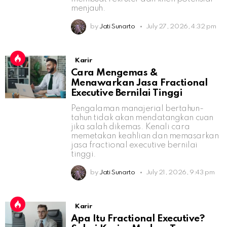
menjauh.
by
Jati Sunarto
July 27, 2026, 4:32 pm
Karir
Cara Mengemas &
Menawarkan Jasa Fractional
Executive Bernilai Tinggi
Pengalaman manajerial bertahun-
tahun tidak akan mendatangkan cuan
jika salah dikemas. Kenali cara
memetakan keahlian dan memasarkan
jasa fractional executive bernilai
tinggi.
by
Jati Sunarto
July 21, 2026, 9:43 pm
Karir
Apa Itu Fractional Executive?