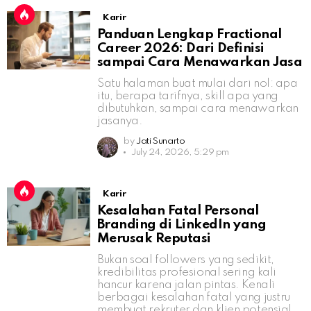
Karir
Panduan Lengkap Fractional
Career 2026: Dari Definisi
sampai Cara Menawarkan Jasa
Satu halaman buat mulai dari nol: apa
itu, berapa tarifnya, skill apa yang
dibutuhkan, sampai cara menawarkan
jasanya.
by
Jati Sunarto
July 24, 2026, 5:29 pm
Karir
Kesalahan Fatal Personal
Branding di LinkedIn yang
Merusak Reputasi
Bukan soal followers yang sedikit,
kredibilitas profesional sering kali
hancur karena jalan pintas. Kenali
berbagai kesalahan fatal yang justru
membuat rekruter dan klien potensial