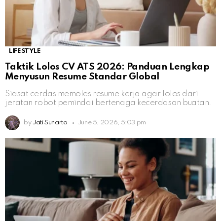
LIFESTYLE
Taktik Lolos CV ATS 2026: Panduan Lengkap
Menyusun Resume Standar Global
Siasat cerdas memoles resume kerja agar lolos dari
jeratan robot pemindai bertenaga kecerdasan buatan.
by
Jati Sunarto
June 5, 2026, 5:03 pm