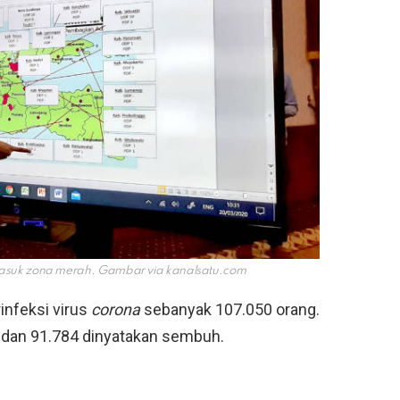
masuk zona merah. Gambar via
kanalsatu.com
infeksi virus
corona
sebanyak 107.050 orang.
 dan 91.784 dinyatakan sembuh.