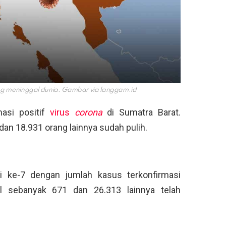
ng meninggal dunia. Gambar via
langgam.id
masi positif
virus
corona
di Sumatra Barat.
an 18.931 orang lainnya sudah pulih.
i ke-7 dengan jumlah kasus terkonfirmasi
l sebanyak 671 dan 26.313 lainnya telah