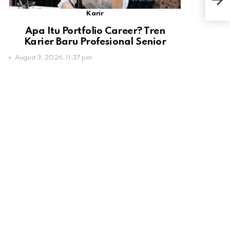
Indo
Karir
Apa Itu Portfolio Career? Tren
Karier Baru Profesional Senior
August 3, 2026, 11:37 pm