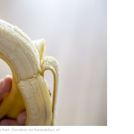
p hari. Gambar via
honestdocs.id