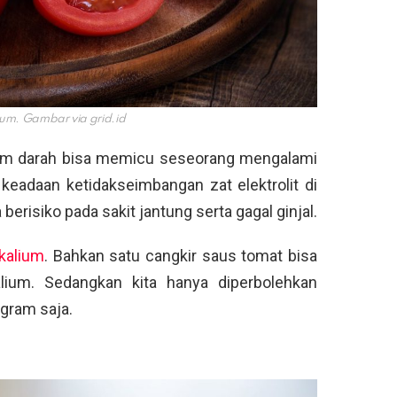
lium. Gambar via
grid.id
alam darah bisa memicu seseorang mengalami
eadaan ketidakseimbangan zat elektrolit di
erisiko pada sakit jantung serta gagal ginjal.
 kalium
. Bahkan satu cangkir saus tomat bisa
ium. Sedangkan kita hanya diperbolehkan
gram saja.