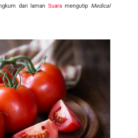
irangkum dari laman
Suara
mengutip
Medical