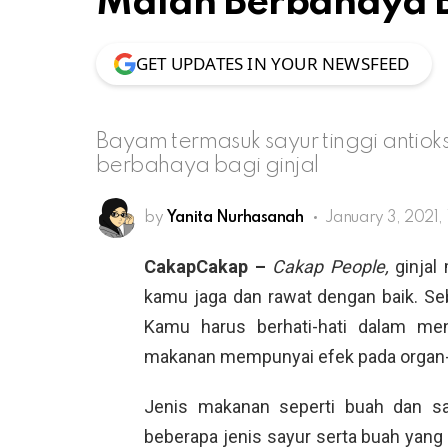
Malah Berbahaya B
GET UPDATES IN YOUR NEWSFEED
Bayam termasuk sayur tinggi antio
berbahaya bagi ginjal
by
Yanita Nurhasanah
January 3, 2021,
CakapCakap –
Cakap People,
ginjal
kamu jaga dan rawat dengan baik. Seb
Kamu harus berhati-hati dalam me
makanan mempunyai efek pada organ-o
Jenis makanan seperti buah dan sa
beberapa jenis sayur serta buah yang 