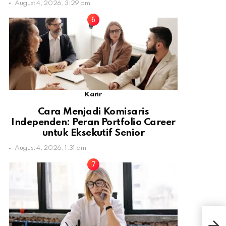
August 4, 2026, 3:29 pm
Karir
Cara Menjadi Komisaris
Independen: Peran Portfolio Career
untuk Eksekutif Senior
August 4, 2026, 1:31 am
Suks