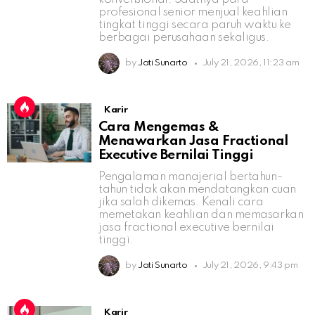
profesional senior menjual keahlian
tingkat tinggi secara paruh waktu ke
berbagai perusahaan sekaligus.
by
Jati Sunarto
July 21, 2026, 11:23 am
Karir
Cara Mengemas &
Menawarkan Jasa Fractional
Executive Bernilai Tinggi
Pengalaman manajerial bertahun-
tahun tidak akan mendatangkan cuan
jika salah dikemas. Kenali cara
memetakan keahlian dan memasarkan
jasa fractional executive bernilai
tinggi.
by
Jati Sunarto
July 21, 2026, 9:43 pm
Karir