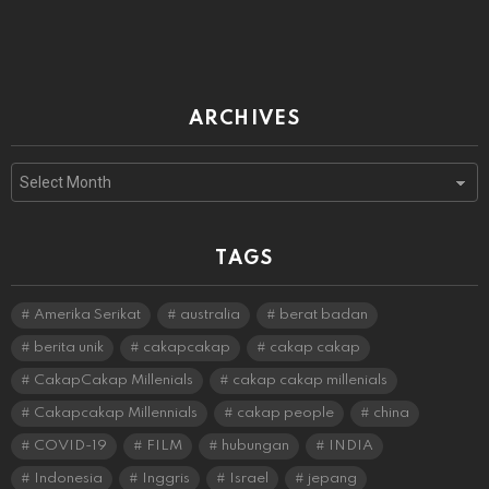
ARCHIVES
Archives
TAGS
Amerika Serikat
australia
berat badan
berita unik
cakapcakap
cakap cakap
CakapCakap Millenials
cakap cakap millenials
Cakapcakap Millennials
cakap people
china
COVID-19
FILM
hubungan
INDIA
Indonesia
Inggris
Israel
jepang