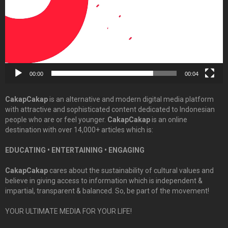
00:00
00:04
CakapCakap
is an alternative and modern digital media platform
with attractive and sophisticated content dedicated to Indonesian
people who are or feel younger.
CakapCakap
is an online
destination with over 14,000+ articles which is:
EDUCATING • ENTERTAINING • ENGAGING
CakapCakap
cares about the sustainability of cultural values and
believe in giving access to information which is independent &
impartial, transparent & balanced. So, be part of the movement!
YOUR ULTIMATE MEDIA FOR YOUR LIFE!