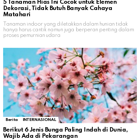
5 Tanaman Hias Ini Cocok untuk Elemen
Dekorasi, Tidak Butuh Banyak Cahaya
Matahari
Tanaman indoor yang diletakkan dalam hunian tidak
hanya harus cantik namun juga berperan penting dalam
proses pemurnian udara
Berita
INTERNASIONAL
Berikut 6 Jenis Bunga Paling Indah di Dunia,
Wajib Ada di Pekarangan