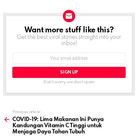
Want more stuff like this?
NEWSLETTER
Get the best viral stories straight into your
inbox!
Email
address:
Don't worry, we don't spam
Previous article
See
more
COVID-19: Lima Makanan Ini Punya
Kandungan Vitamin C Tinggi untuk
Menjaga Daya Tahan Tubuh