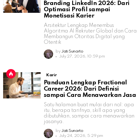
Branding LinkedIn 2026: Dari
Optimasi Profil sampai
Monetisasi Karier
Arsitektur Lengkap Menembus
Algoritma AI Rekruter Global dan Cara
Membangun Otoritas Digital yang
Otentik
by
Jati Sunarto
July 27, 2026, 10:59 pm
Karir
Panduan Lengkap Fractional
Career 2026: Dari Definisi
sampai Cara Menawarkan Jasa
Satu halaman buat mulai dari nol: apa
itu, berapa tarifnya, skill apa yang
dibutuhkan, sampai cara menawarkan
jasanya.
by
Jati Sunarto
July 24, 2026, 5:29 pm