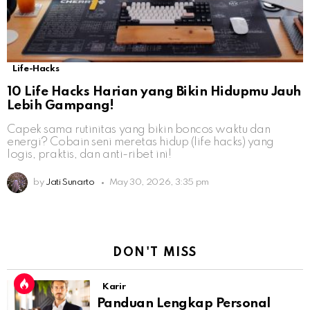
Life-Hacks
10 Life Hacks Harian yang Bikin Hidupmu Jauh
Lebih Gampang!
Capek sama rutinitas yang bikin boncos waktu dan
energi? Cobain seni meretas hidup (life hacks) yang
logis, praktis, dan anti-ribet ini!
by
Jati Sunarto
May 30, 2026, 3:35 pm
DON'T MISS
Karir
Panduan Lengkap Personal