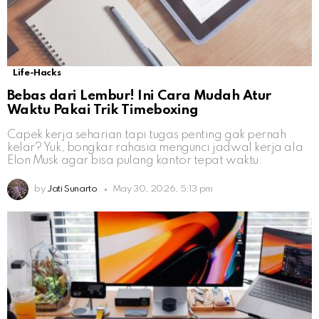
Life-Hacks
Bebas dari Lembur! Ini Cara Mudah Atur
Waktu Pakai Trik Timeboxing
Capek kerja seharian tapi tugas penting gak pernah
kelar? Yuk, bongkar rahasia mengunci jadwal kerja ala
Elon Musk agar bisa pulang kantor tepat waktu.
by
Jati Sunarto
May 30, 2026, 5:13 pm