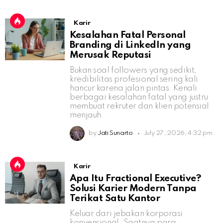
Karir
Kesalahan Fatal Personal
Branding di LinkedIn yang
Merusak Reputasi
Bukan soal followers yang sedikit,
kredibilitas profesional sering kali
hancur karena jalan pintas. Kenali
berbagai kesalahan fatal yang justru
membuat rekruter dan klien potensial
menjauh.
by
Jati Sunarto
July 27, 2026, 4:32 pm
Karir
Apa Itu Fractional Executive?
Solusi Karier Modern Tanpa
Terikat Satu Kantor
Keluar dari jebakan korporasi
konvensional. Saatnya para