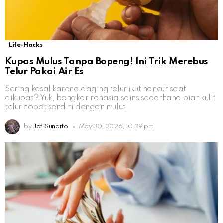
Life-Hacks
Kupas Mulus Tanpa Bopeng! Ini Trik Merebus
Telur Pakai Air Es
Sering kesal karena daging telur ikut hancur saat
dikupas? Yuk, bongkar rahasia sains sederhana biar kulit
telur copot sendiri dengan mulus.
by
Jati Sunarto
May 30, 2026, 10:39 pm