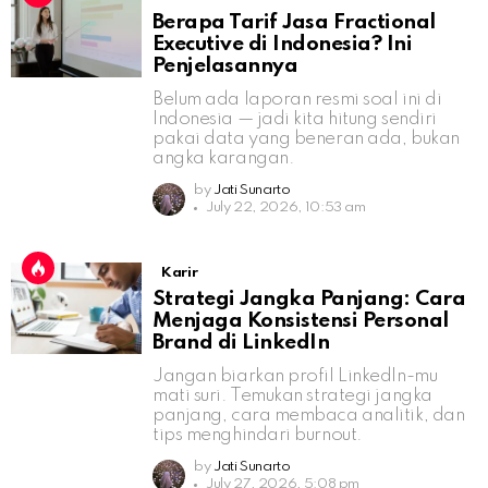
Berapa Tarif Jasa Fractional
Executive di Indonesia? Ini
Penjelasannya
Belum ada laporan resmi soal ini di
Indonesia — jadi kita hitung sendiri
pakai data yang beneran ada, bukan
angka karangan.
by
Jati Sunarto
July 22, 2026, 10:53 am
Karir
Strategi Jangka Panjang: Cara
Menjaga Konsistensi Personal
Brand di LinkedIn
Jangan biarkan profil LinkedIn-mu
mati suri. Temukan strategi jangka
panjang, cara membaca analitik, dan
tips menghindari burnout.
by
Jati Sunarto
July 27, 2026, 5:08 pm