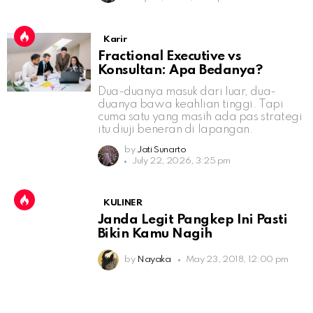
Karir
Fractional Executive vs
Konsultan: Apa Bedanya?
Dua-duanya masuk dari luar, dua-
duanya bawa keahlian tinggi. Tapi
cuma satu yang masih ada pas strategi
itu diuji beneran di lapangan.
by
Jati Sunarto
July 22, 2026, 3:25 pm
KULINER
Janda Legit Pangkep Ini Pasti
Bikin Kamu Nagih
by
Nayaka
May 23, 2018, 12:00 pm