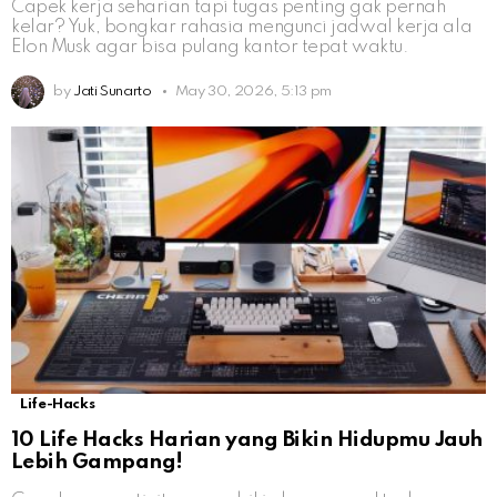
Capek kerja seharian tapi tugas penting gak pernah
kelar? Yuk, bongkar rahasia mengunci jadwal kerja ala
Elon Musk agar bisa pulang kantor tepat waktu.
by
Jati Sunarto
May 30, 2026, 5:13 pm
Life-Hacks
10 Life Hacks Harian yang Bikin Hidupmu Jauh
Lebih Gampang!