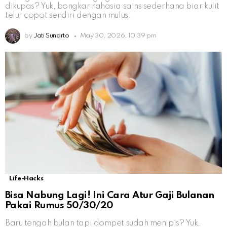
dikupas? Yuk, bongkar rahasia sains sederhana biar kulit
telur copot sendiri dengan mulus.
by
Jati Sunarto
May 30, 2026, 10:39 pm
Life-Hacks
Bisa Nabung Lagi! Ini Cara Atur Gaji Bulanan
Pakai Rumus 50/30/20
Baru tengah bulan tapi dompet sudah menipis? Yuk,