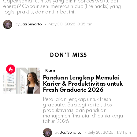
Capek sama rutinitas yang bikin boncos waktu dan
energi? Cobain seni meretas hidup (life hacks) yang
logis, praktis, dan anti-ribet ini!
by
Jati Sunarto
May 30, 2026, 3:35 pm
DON'T MISS
Karir
Panduan Lengkap Memulai
Karier & Produktivitas untuk
Fresh Graduate 2026
Peta jalan lengkap untuk fresh
graduate: Strategi karier, tips
produktivitas, dan panduan
manajemen finansial di dunia kerja
tahun 2026.
by
Jati Sunarto
July 28, 2026, 11:34 pm