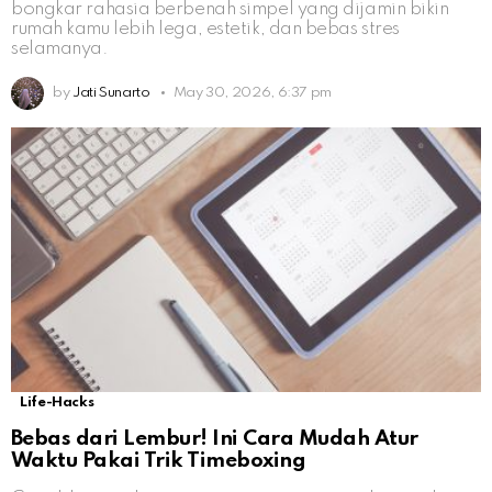
bongkar rahasia berbenah simpel yang dijamin bikin
rumah kamu lebih lega, estetik, dan bebas stres
selamanya.
by
Jati Sunarto
May 30, 2026, 6:37 pm
Life-Hacks
Bebas dari Lembur! Ini Cara Mudah Atur
Waktu Pakai Trik Timeboxing