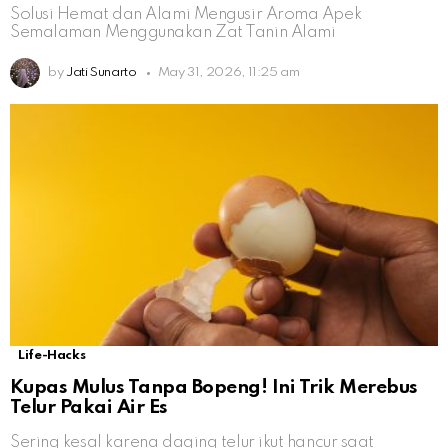
Solusi Hemat dan Alami Mengusir Aroma Apek
Semalaman Menggunakan Zat Tanin Alami
by
Jati Sunarto
May 31, 2026, 11:25 am
Life-Hacks
Kupas Mulus Tanpa Bopeng! Ini Trik Merebus
Telur Pakai Air Es
Sering kesal karena daging telur ikut hancur saat