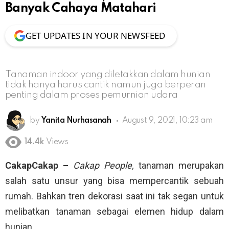
Banyak Cahaya Matahari
GET UPDATES IN YOUR NEWSFEED
Tanaman indoor yang diletakkan dalam hunian
tidak hanya harus cantik namun juga berperan
penting dalam proses pemurnian udara
by
Yanita Nurhasanah
August 9, 2021, 10:23 am
14.4k
Views
CakapCakap –
Cakap People,
tanaman merupakan
salah satu unsur yang bisa mempercantik sebuah
rumah. Bahkan tren dekorasi saat ini tak segan untuk
melibatkan tanaman sebagai elemen hidup dalam
hunian.