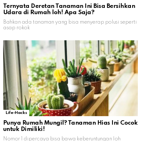
Ternyata Deretan Tanaman Ini Bisa Bersihkan
Udara di Rumah loh! Apa Saja?
Bahkan ada tanaman yang bisa menyerap polusi seperti
asap rokok
Life-Hacks
Punya Rumah Mungil? Tanaman Hias Ini Cocok
untuk Dimiliki!
Nomor 1 dipercaya bisa bawa keberuntungan loh