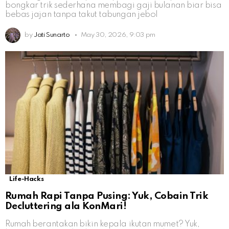
bongkar trik sederhana membagi gaji bulanan biar bisa
bebas jajan tanpa takut tabungan jebol
by
Jati Sunarto
May 30, 2026, 9:03 pm
Life-Hacks
Rumah Rapi Tanpa Pusing: Yuk, Cobain Trik
Decluttering ala KonMari!
Rumah berantakan bikin kepala ikutan mumet? Yuk,