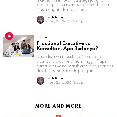
mati suri. Temukan strategi jangka
panjang, cara membaca analitik, dan
tips menghindari burnout.
by
Jati Sunarto
July 27, 2026, 5:08 pm
Karir
Fractional Executive vs
Konsultan: Apa Bedanya?
Dua-duanya masuk dari luar, dua-
duanya bawa keahlian tinggi. Tapi
cuma satu yang masih ada pas strategi
itu diuji beneran di lapangan.
by
Jati Sunarto
July 22, 2026, 3:25 pm
MORE AND MORE