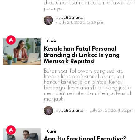
dibutuhkan, sampai cara menawarkan
jasanya.
by
Jati Sunarto
July 24, 2026, 5:29 pm
Karir
Kesalahan Fatal Personal
Branding di LinkedIn yang
Merusak Reputasi
Bukan soal followers yang sedikit,
kredibilitas profesional sering kali
hancur karena jalan pintas. Kenali
berbagai kesalahan fatal yang justru
membuat rekruter dan klien potensial
menjauh.
by
Jati Sunarto
July 27, 2026, 4:32 pm
Karir
Apa Itu Fractional Executive?