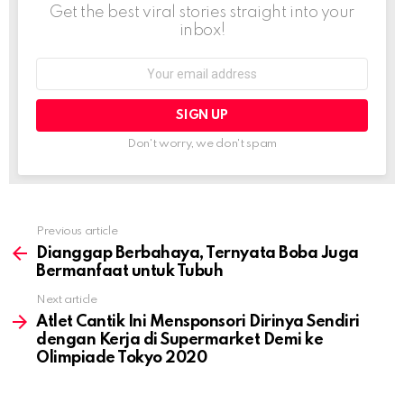
Get the best viral stories straight into your
inbox!
Email
address:
Don't worry, we don't spam
Previous article
See
more
Dianggap Berbahaya, Ternyata Boba Juga
Bermanfaat untuk Tubuh
Next article
Atlet Cantik Ini Mensponsori Dirinya Sendiri
dengan Kerja di Supermarket Demi ke
Olimpiade Tokyo 2020